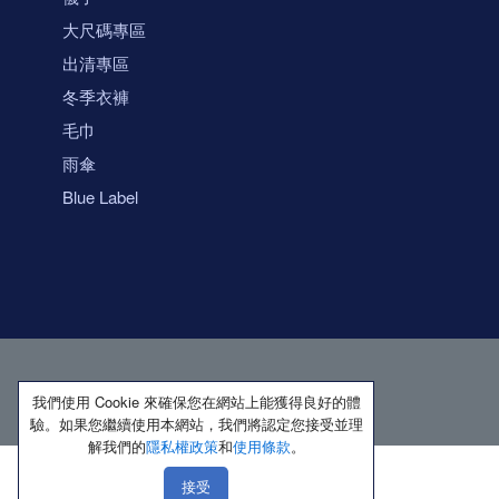
大尺碼專區
出清專區
冬季衣褲
毛巾
雨傘
Blue Label
我們使用 Cookie 來確保您在網站上能獲得良好的體
驗。如果您繼續使用本網站，我們將認定您接受並理
解我們的
隱私權政策
和
使用條款
。
接受
著作權所有 保留一切權利