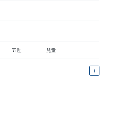
五趾
兒童
1