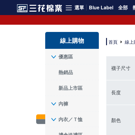
選單
Blue Label
全部
短襪就要選三花!50多年口碑好評的襪子品牌，三花短襪舒適度、耐穿度滿分
三花提供專業、款式新穎的台灣製好品質襪子。超透氣短襪，穿整天也不臭，逛街更加輕盈不費力。保護雙腳，不摩擦粗糙，能呵護雙腳的絕對是好襪子！趕快入手難得的好短襪吧。
現在就來三花購買深受許多潮流女孩喜愛的襪子吧！好穿舒適、不咬腳、不滑脫，短襪不用再拉。各種鞋款都有適合搭配的襪子，不怕穿搭有問題。運動、休閒用短襪全都有！
線上購物
如何挑選高品質的短襪？注重品質的三花短襪，特選高級優質棉料，保持雙腳透氣不悶熱。襪子具有良好的透氣性，自然讓腳不悶臭，讓您每天穿得健康、舒適。好襪子陪你走更遠！
首頁
線上
品質優零負擔，全家人都適合的好襪子在三花!長輩、久坐辦公室最適合無鬆緊帶襪子、運動跑步打球雙層毛巾底短襪保護最有力，日常休閒短襪穿搭簡易最省時。耐洗耐穿超省錢!
三花襪子嚴選優質棉料，吸汗透氣、乾爽舒適，不易滑動。作為日常必備的襪子，其符合人體工學與時尚設計，令人穿上即感舒適。三花50年來專注改良，以精湛工藝打造超乎想像的舒適體驗。追求美感與實用兼備的您，絕對不能錯過三花襪子，即刻入手，體驗潮流與舒適的完美結合。
"最近一批襪子都相繼損壞，所以又到了採購新襪子的時間了！剛好又是換季，可以買適合當季的襪子，增添一些生活的小確幸。我通常一次會買6-8雙襪子，然後整批襪子幾乎會在差不多的時間陣亡，再換下一批。這種一年大概買兩次的習慣，讓6-8雙短襪輪流穿半年，不會太浪費，也避免穿著鬆垮的襪子很糗。 每次換襪子時，我都會嘗試一個新品牌來試試看。這次我選了已有50多年歷史的老牌子——三花。可能有人會問，三花襪子這麼有名，為何現在才選？其實我一直知道這品牌，但過去對他們家的產品印象是主要賣給男生的中筒襪，因此未曾購買。最近在捷運和網站上頻繁看到三花的廣告，便上網探究了一下。驚喜發現，他們家竟然也推出了很多適合女生穿的短襪，而且款式很漂亮，不再僅僅針對中年男性。 這次我訂了8雙襪子，總共500元，一雙平均只要62元（短襪價格依官網為主），真的很划算。而且，他們的物流速度超快，官網下單後隔天襪子就到貨了，這點我特別喜歡。收到襪子後，我還特地將它們一字排開，場面也蠻壯觀的。我訂了素色短襪、條紋短襪和撞色運動短襪，還為我老公買了一雙紳士襪。為了迎接夏天的到來，也幫他準備些薄襪子，畢竟穿皮鞋搭配厚重的運動襪真的不太合適。 這次的嘗試中，最讓我驚艷的是運動短襪。雙層毛巾底的設計，一開始以為會太厚，但實際穿上後發現這款襪子的吸震效果不輸其他運動品牌，吸濕性也非常強。我特意用水滴試驗，結果也很滿意。運動短襪的關鍵就是吸汗和吸震，這樣能讓整個運動過程不黏膩，並有效減少腳與鞋子的摩擦，避免脫跟的情況發生，增添了運動的舒適感。 此外，對於孩子來說，這款運動短襪的耐用性也讓我很滿意。其他品牌的襪子大概只能撐2個月，但看來這次的三花短襪應該能撐3個月以上，使用壽命更長，是一位媽媽的好幫手，既省錢又減少購買頻率。 至於我老公，最初覺得穿薄襪搭配皮鞋不太舒服，但後來漸漸習慣並喜歡上薄襪的輕盈感。畢竟太厚的襪子會改變皮鞋的形狀。三花的無鬆緊帶設計對久坐辦公的他來說，解決了腿部血液循環不良的問題，減少了勒痕，襪子脫下後也不再長時間地感到不適，這讓我們都很滿意。 總體來說，這次三花短襪的體驗還算不錯，無脫跟問題，且吸震和吸汗效果顯著。老公和孩子的襪子選擇也都很成功。未來我會再觀察這些襪子的耐用性，再決定是否回購。當下來看，三花是個值得推薦的品牌。
優惠區
襪子尺寸
熱銷品
新品上市區
長度
內褲
內衣／Ｔ恤
顏色
禮盒送禮區