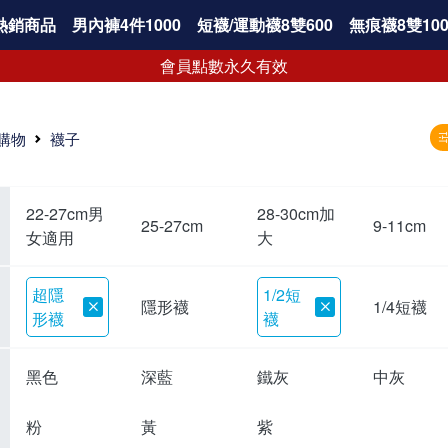
熱銷商品
男內褲4件1000
短襪/運動襪8雙600
無痕襪8雙100
會員點數永久有效
購物
襪子
22-27cm男
28-30cm加
25-27cm
9-11cm
女適用
大
超隱
1/2短
隱形襪
1/4短襪
形襪
襪
黑色
深藍
鐵灰
中灰
粉
黃
紫