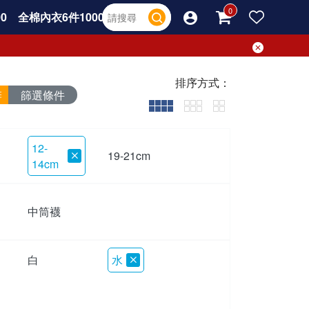
0
全棉內衣6件1000
排序方式：
篩選條件
12-
19-21cm
14cm
中筒襪
白
水