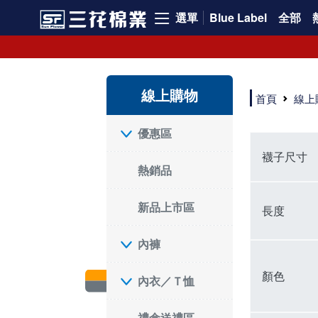
選單
Blue Label
全部
短襪就要選三花!50多年口碑好評的襪子品牌，三花短襪舒適度、耐穿度滿分
三花提供專業、款式新穎的台灣製好品質襪子。超透氣短襪，穿整天也不臭，逛街更加輕盈不費力。保護雙腳，不摩擦粗糙，能呵護雙腳的絕對是好襪子！趕快入手難得的好短襪吧。
現在就來三花購買深受許多潮流女孩喜愛的襪子吧！好穿舒適、不咬腳、不滑脫，短襪不用再拉。各種鞋款都有適合搭配的襪子，不怕穿搭有問題。運動、休閒用短襪全都有！
線上購物
如何挑選高品質的短襪？注重品質的三花短襪，特選高級優質棉料，保持雙腳透氣不悶熱。襪子具有良好的透氣性，自然讓腳不悶臭，讓您每天穿得健康、舒適。好襪子陪你走更遠！
首頁
線上
品質優零負擔，全家人都適合的好襪子在三花!長輩、久坐辦公室最適合無鬆緊帶襪子、運動跑步打球雙層毛巾底短襪保護最有力，日常休閒短襪穿搭簡易最省時。耐洗耐穿超省錢!
三花襪子嚴選優質棉料，吸汗透氣、乾爽舒適，不易滑動。作為日常必備的襪子，其符合人體工學與時尚設計，令人穿上即感舒適。三花50年來專注改良，以精湛工藝打造超乎想像的舒適體驗。追求美感與實用兼備的您，絕對不能錯過三花襪子，即刻入手，體驗潮流與舒適的完美結合。
"最近一批襪子都相繼損壞，所以又到了採購新襪子的時間了！剛好又是換季，可以買適合當季的襪子，增添一些生活的小確幸。我通常一次會買6-8雙襪子，然後整批襪子幾乎會在差不多的時間陣亡，再換下一批。這種一年大概買兩次的習慣，讓6-8雙短襪輪流穿半年，不會太浪費，也避免穿著鬆垮的襪子很糗。 每次換襪子時，我都會嘗試一個新品牌來試試看。這次我選了已有50多年歷史的老牌子——三花。可能有人會問，三花襪子這麼有名，為何現在才選？其實我一直知道這品牌，但過去對他們家的產品印象是主要賣給男生的中筒襪，因此未曾購買。最近在捷運和網站上頻繁看到三花的廣告，便上網探究了一下。驚喜發現，他們家竟然也推出了很多適合女生穿的短襪，而且款式很漂亮，不再僅僅針對中年男性。 這次我訂了8雙襪子，總共500元，一雙平均只要62元（短襪價格依官網為主），真的很划算。而且，他們的物流速度超快，官網下單後隔天襪子就到貨了，這點我特別喜歡。收到襪子後，我還特地將它們一字排開，場面也蠻壯觀的。我訂了素色短襪、條紋短襪和撞色運動短襪，還為我老公買了一雙紳士襪。為了迎接夏天的到來，也幫他準備些薄襪子，畢竟穿皮鞋搭配厚重的運動襪真的不太合適。 這次的嘗試中，最讓我驚艷的是運動短襪。雙層毛巾底的設計，一開始以為會太厚，但實際穿上後發現這款襪子的吸震效果不輸其他運動品牌，吸濕性也非常強。我特意用水滴試驗，結果也很滿意。運動短襪的關鍵就是吸汗和吸震，這樣能讓整個運動過程不黏膩，並有效減少腳與鞋子的摩擦，避免脫跟的情況發生，增添了運動的舒適感。 此外，對於孩子來說，這款運動短襪的耐用性也讓我很滿意。其他品牌的襪子大概只能撐2個月，但看來這次的三花短襪應該能撐3個月以上，使用壽命更長，是一位媽媽的好幫手，既省錢又減少購買頻率。 至於我老公，最初覺得穿薄襪搭配皮鞋不太舒服，但後來漸漸習慣並喜歡上薄襪的輕盈感。畢竟太厚的襪子會改變皮鞋的形狀。三花的無鬆緊帶設計對久坐辦公的他來說，解決了腿部血液循環不良的問題，減少了勒痕，襪子脫下後也不再長時間地感到不適，這讓我們都很滿意。 總體來說，這次三花短襪的體驗還算不錯，無脫跟問題，且吸震和吸汗效果顯著。老公和孩子的襪子選擇也都很成功。未來我會再觀察這些襪子的耐用性，再決定是否回購。當下來看，三花是個值得推薦的品牌。
優惠區
襪子尺寸
熱銷品
新品上市區
長度
內褲
顏色
內衣／Ｔ恤
禮盒送禮區