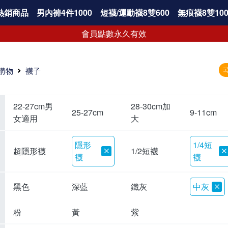
熱銷商品
男內褲4件1000
短襪/運動襪8雙600
無痕襪8雙100
會員點數永久有效
購物
襪子
22-27cm男
28-30cm加
25-27cm
9-11cm
女適用
大
隱形
1/4短
超隱形襪
1/2短襪
襪
襪
黑色
深藍
鐵灰
中灰
粉
黃
紫