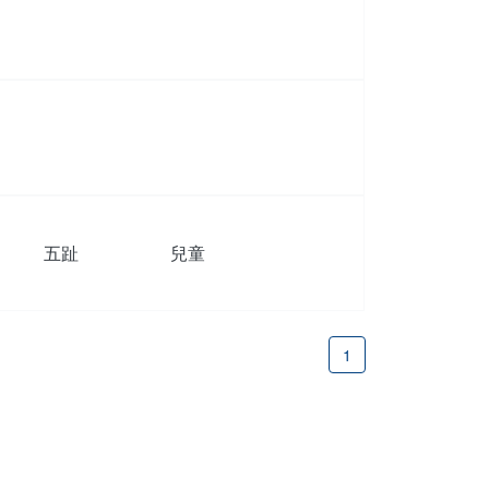
五趾
兒童
1