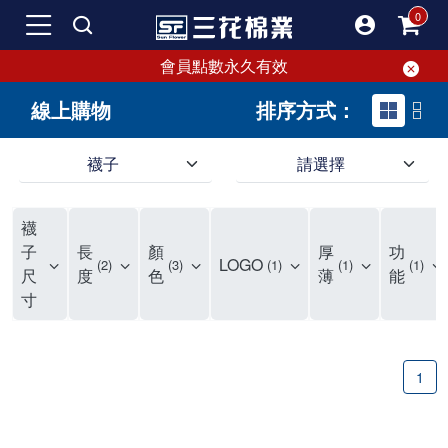
會員點數永久有效
線上購物
排序方式：
襪子
請選擇
短襪就要選三花!50多年口碑好評的襪子品牌，三花短襪舒適度、耐穿度滿分
三花提供專業、款式新穎的台灣製好品質襪子。超透氣短襪，穿整天也不臭，逛街更加輕盈不費力。保護雙腳，不摩擦粗糙，能呵護雙腳的絕對是好襪子！趕快入手難得的好短襪吧。
現在就來三花購買深受許多潮流女孩喜愛的襪子吧！好穿舒適、不咬腳、不滑脫，短襪不用再拉。各種鞋款都有適合搭配的襪子，不怕穿搭有問題。運動、休閒用短襪全都有！
襪
如何挑選高品質的短襪？注重品質的三花短襪，特選高級優質棉料，保持雙腳透氣不悶熱。襪子具有良好的透氣性，自然讓腳不悶臭，讓您每天穿得健康、舒適。好襪子陪你走更遠！
品質優零負擔，全家人都適合的好襪子在三花!長輩、久坐辦公室最適合無鬆緊帶襪子、運動跑步打球雙層毛巾底短襪保護最有力，日常休閒短襪穿搭簡易最省時。耐洗耐穿超省錢!
三花襪子嚴選優質棉料，吸汗透氣、乾爽舒適，不易滑動。作為日常必備的襪子，其符合人體工學與時尚設計，令人穿上即感舒適。三花50年來專注改良，以精湛工藝打造超乎想像的舒適體驗。追求美感與實用兼備的您，絕對不能錯過三花襪子，即刻入手，體驗潮流與舒適的完美結合。
"最近一批襪子都相繼損壞，所以又到了採購新襪子的時間了！剛好又是換季，可以買適合當季的襪子，增添一些生活的小確幸。我通常一次會買6-8雙襪子，然後整批襪子幾乎會在差不多的時間陣亡，再換下一批。這種一年大概買兩次的習慣，讓6-8雙短襪輪流穿半年，不會太浪費，也避免穿著鬆垮的襪子很糗。 每次換襪子時，我都會嘗試一個新品牌來試試看。這次我選了已有50多年歷史的老牌子——三花。可能有人會問，三花襪子這麼有名，為何現在才選？其實我一直知道這品牌，但過去對他們家的產品印象是主要賣給男生的中筒襪，因此未曾購買。最近在捷運和網站上頻繁看到三花的廣告，便上網探究了一下。驚喜發現，他們家竟然也推出了很多適合女生穿的短襪，而且款式很漂亮，不再僅僅針對中年男性。 這次我訂了8雙襪子，總共500元，一雙平均只要62元（短襪價格依官網為主），真的很划算。而且，他們的物流速度超快，官網下單後隔天襪子就到貨了，這點我特別喜歡。收到襪子後，我還特地將它們一字排開，場面也蠻壯觀的。我訂了素色短襪、條紋短襪和撞色運動短襪，還為我老公買了一雙紳士襪。為了迎接夏天的到來，也幫他準備些薄襪子，畢竟穿皮鞋搭配厚重的運動襪真的不太合適。 這次的嘗試中，最讓我驚艷的是運動短襪。雙層毛巾底的設計，一開始以為會太厚，但實際穿上後發現這款襪子的吸震效果不輸其他運動品牌，吸濕性也非常強。我特意用水滴試驗，結果也很滿意。運動短襪的關鍵就是吸汗和吸震，這樣能讓整個運動過程不黏膩，並有效減少腳與鞋子的摩擦，避免脫跟的情況發生，增添了運動的舒適感。 此外，對於孩子來說，這款運動短襪的耐用性也讓我很滿意。其他品牌的襪子大概只能撐2個月，但看來這次的三花短襪應該能撐3個月以上，使用壽命更長，是一位媽媽的好幫手，既省錢又減少購買頻率。 至於我老公，最初覺得穿薄襪搭配皮鞋不太舒服，但後來漸漸習慣並喜歡上薄襪的輕盈感。畢竟太厚的襪子會改變皮鞋的形狀。三花的無鬆緊帶設計對久坐辦公的他來說，解決了腿部血液循環不良的問題，減少了勒痕，襪子脫下後也不再長時間地感到不適，這讓我們都很滿意。 總體來說，這次三花短襪的體驗還算不錯，無脫跟問題，且吸震和吸汗效果顯著。老公和孩子的襪子選擇也都很成功。未來我會再觀察這些襪子的耐用性，再決定是否回購。當下來看，三花是個值得推薦的品牌。
子
長
顏
厚
功
LOGO
2
3
1
1
1
尺
度
色
薄
能
寸
1