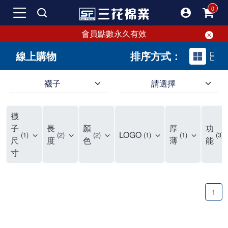
會員點數永久有效
線上購物
排序方式：
襪子
請選擇
短襪就要選三花!50多年口碑好評的襪子品牌，三花短襪舒適度、耐穿度滿分
三花提供專業、款式新穎的台灣製好品質襪子。超透氣短襪，穿整天也不臭，逛街更加輕盈不費力。保護雙腳，不摩擦粗糙，能呵護雙腳的絕對是好襪子！趕快入手難得的好短襪吧。
現在就來三花購買深受許多潮流女孩喜愛的襪子吧！好穿舒適、不咬腳、不滑脫，短襪不用再拉。各種鞋款都有適合搭配的襪子，不怕穿搭有問題。運動、休閒用短襪全都有！
襪
如何挑選高品質的短襪？注重品質的三花短襪，特選高級優質棉料，保持雙腳透氣不悶熱。襪子具有良好的透氣性，自然讓腳不悶臭，讓您每天穿得健康、舒適。好襪子陪你走更遠！
品質優零負擔，全家人都適合的好襪子在三花!長輩、久坐辦公室最適合無鬆緊帶襪子、運動跑步打球雙層毛巾底短襪保護最有力，日常休閒短襪穿搭簡易最省時。耐洗耐穿超省錢!
三花襪子嚴選優質棉料，吸汗透氣、乾爽舒適，不易滑動。作為日常必備的襪子，其符合人體工學與時尚設計，令人穿上即感舒適。三花50年來專注改良，以精湛工藝打造超乎想像的舒適體驗。追求美感與實用兼備的您，絕對不能錯過三花襪子，即刻入手，體驗潮流與舒適的完美結合。
"最近一批襪子都相繼損壞，所以又到了採購新襪子的時間了！剛好又是換季，可以買適合當季的襪子，增添一些生活的小確幸。我通常一次會買6-8雙襪子，然後整批襪子幾乎會在差不多的時間陣亡，再換下一批。這種一年大概買兩次的習慣，讓6-8雙短襪輪流穿半年，不會太浪費，也避免穿著鬆垮的襪子很糗。 每次換襪子時，我都會嘗試一個新品牌來試試看。這次我選了已有50多年歷史的老牌子——三花。可能有人會問，三花襪子這麼有名，為何現在才選？其實我一直知道這品牌，但過去對他們家的產品印象是主要賣給男生的中筒襪，因此未曾購買。最近在捷運和網站上頻繁看到三花的廣告，便上網探究了一下。驚喜發現，他們家竟然也推出了很多適合女生穿的短襪，而且款式很漂亮，不再僅僅針對中年男性。 這次我訂了8雙襪子，總共500元，一雙平均只要62元（短襪價格依官網為主），真的很划算。而且，他們的物流速度超快，官網下單後隔天襪子就到貨了，這點我特別喜歡。收到襪子後，我還特地將它們一字排開，場面也蠻壯觀的。我訂了素色短襪、條紋短襪和撞色運動短襪，還為我老公買了一雙紳士襪。為了迎接夏天的到來，也幫他準備些薄襪子，畢竟穿皮鞋搭配厚重的運動襪真的不太合適。 這次的嘗試中，最讓我驚艷的是運動短襪。雙層毛巾底的設計，一開始以為會太厚，但實際穿上後發現這款襪子的吸震效果不輸其他運動品牌，吸濕性也非常強。我特意用水滴試驗，結果也很滿意。運動短襪的關鍵就是吸汗和吸震，這樣能讓整個運動過程不黏膩，並有效減少腳與鞋子的摩擦，避免脫跟的情況發生，增添了運動的舒適感。 此外，對於孩子來說，這款運動短襪的耐用性也讓我很滿意。其他品牌的襪子大概只能撐2個月，但看來這次的三花短襪應該能撐3個月以上，使用壽命更長，是一位媽媽的好幫手，既省錢又減少購買頻率。 至於我老公，最初覺得穿薄襪搭配皮鞋不太舒服，但後來漸漸習慣並喜歡上薄襪的輕盈感。畢竟太厚的襪子會改變皮鞋的形狀。三花的無鬆緊帶設計對久坐辦公的他來說，解決了腿部血液循環不良的問題，減少了勒痕，襪子脫下後也不再長時間地感到不適，這讓我們都很滿意。 總體來說，這次三花短襪的體驗還算不錯，無脫跟問題，且吸震和吸汗效果顯著。老公和孩子的襪子選擇也都很成功。未來我會再觀察這些襪子的耐用性，再決定是否回購。當下來看，三花是個值得推薦的品牌。
子
長
顏
厚
功
LOGO
1
2
2
1
1
3
尺
度
色
薄
能
寸
1