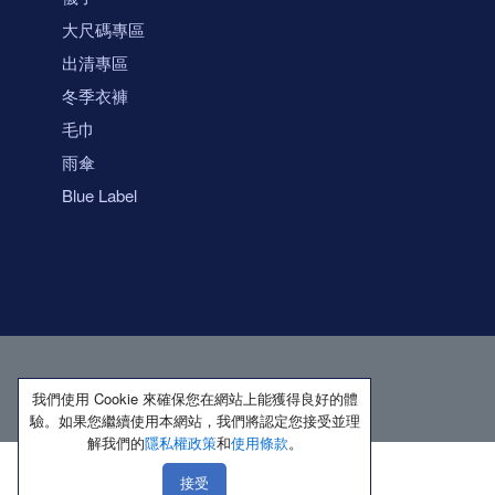
大尺碼專區
出清專區
冬季衣褲
毛巾
雨傘
Blue Label
我們使用 Cookie 來確保您在網站上能獲得良好的體
驗。如果您繼續使用本網站，我們將認定您接受並理
解我們的
隱私權政策
和
使用條款
。
接受
著作權所有 保留一切權利