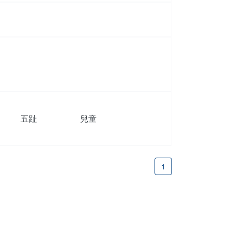
五趾
兒童
1