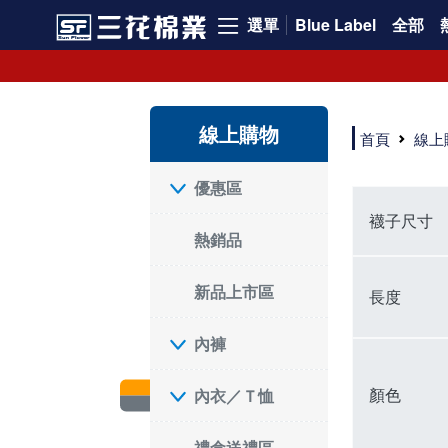
選單
Blue Label
全部
短襪就要選三花!50多年口碑好評的襪子品牌，三花短襪舒適度、耐穿度滿分
三花提供專業、款式新穎的台灣製好品質襪子。超透氣短襪，穿整天也不臭，逛街更加輕盈不費力。保護雙腳，不摩擦粗糙，能呵護雙腳的絕對是好襪子！趕快入手難得的好短襪吧。
現在就來三花購買深受許多潮流女孩喜愛的襪子吧！好穿舒適、不咬腳、不滑脫，短襪不用再拉。各種鞋款都有適合搭配的襪子，不怕穿搭有問題。運動、休閒用短襪全都有！
線上購物
如何挑選高品質的短襪？注重品質的三花短襪，特選高級優質棉料，保持雙腳透氣不悶熱。襪子具有良好的透氣性，自然讓腳不悶臭，讓您每天穿得健康、舒適。好襪子陪你走更遠！
首頁
線上
品質優零負擔，全家人都適合的好襪子在三花!長輩、久坐辦公室最適合無鬆緊帶襪子、運動跑步打球雙層毛巾底短襪保護最有力，日常休閒短襪穿搭簡易最省時。耐洗耐穿超省錢!
三花襪子嚴選優質棉料，吸汗透氣、乾爽舒適，不易滑動。作為日常必備的襪子，其符合人體工學與時尚設計，令人穿上即感舒適。三花50年來專注改良，以精湛工藝打造超乎想像的舒適體驗。追求美感與實用兼備的您，絕對不能錯過三花襪子，即刻入手，體驗潮流與舒適的完美結合。
"最近一批襪子都相繼損壞，所以又到了採購新襪子的時間了！剛好又是換季，可以買適合當季的襪子，增添一些生活的小確幸。我通常一次會買6-8雙襪子，然後整批襪子幾乎會在差不多的時間陣亡，再換下一批。這種一年大概買兩次的習慣，讓6-8雙短襪輪流穿半年，不會太浪費，也避免穿著鬆垮的襪子很糗。 每次換襪子時，我都會嘗試一個新品牌來試試看。這次我選了已有50多年歷史的老牌子——三花。可能有人會問，三花襪子這麼有名，為何現在才選？其實我一直知道這品牌，但過去對他們家的產品印象是主要賣給男生的中筒襪，因此未曾購買。最近在捷運和網站上頻繁看到三花的廣告，便上網探究了一下。驚喜發現，他們家竟然也推出了很多適合女生穿的短襪，而且款式很漂亮，不再僅僅針對中年男性。 這次我訂了8雙襪子，總共500元，一雙平均只要62元（短襪價格依官網為主），真的很划算。而且，他們的物流速度超快，官網下單後隔天襪子就到貨了，這點我特別喜歡。收到襪子後，我還特地將它們一字排開，場面也蠻壯觀的。我訂了素色短襪、條紋短襪和撞色運動短襪，還為我老公買了一雙紳士襪。為了迎接夏天的到來，也幫他準備些薄襪子，畢竟穿皮鞋搭配厚重的運動襪真的不太合適。 這次的嘗試中，最讓我驚艷的是運動短襪。雙層毛巾底的設計，一開始以為會太厚，但實際穿上後發現這款襪子的吸震效果不輸其他運動品牌，吸濕性也非常強。我特意用水滴試驗，結果也很滿意。運動短襪的關鍵就是吸汗和吸震，這樣能讓整個運動過程不黏膩，並有效減少腳與鞋子的摩擦，避免脫跟的情況發生，增添了運動的舒適感。 此外，對於孩子來說，這款運動短襪的耐用性也讓我很滿意。其他品牌的襪子大概只能撐2個月，但看來這次的三花短襪應該能撐3個月以上，使用壽命更長，是一位媽媽的好幫手，既省錢又減少購買頻率。 至於我老公，最初覺得穿薄襪搭配皮鞋不太舒服，但後來漸漸習慣並喜歡上薄襪的輕盈感。畢竟太厚的襪子會改變皮鞋的形狀。三花的無鬆緊帶設計對久坐辦公的他來說，解決了腿部血液循環不良的問題，減少了勒痕，襪子脫下後也不再長時間地感到不適，這讓我們都很滿意。 總體來說，這次三花短襪的體驗還算不錯，無脫跟問題，且吸震和吸汗效果顯著。老公和孩子的襪子選擇也都很成功。未來我會再觀察這些襪子的耐用性，再決定是否回購。當下來看，三花是個值得推薦的品牌。
優惠區
襪子尺寸
熱銷品
新品上市區
長度
內褲
顏色
內衣／Ｔ恤
禮盒送禮區