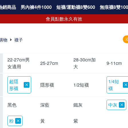
熱銷商品
男內褲4件1000
短襪/運動襪8雙600
無痕襪8雙100
會員點數永久有效
購物
襪子
22-27cm男
28-30cm加
25-27cm
9-11cm
女適用
大
超隱
1/4短
隱形襪
1/2短襪
形襪
襪
黑色
深藍
鐵灰
中灰
粉
黃
紫