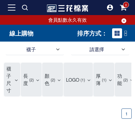
會員點數永久有效
線上購物
排序方式：
襪子
請選擇
短襪就要選三花!50多年口碑好評的襪子品牌，三花短襪舒適度、耐穿度滿分
三花提供專業、款式新穎的台灣製好品質襪子。超透氣短襪，穿整天也不臭，逛街更加輕盈不費力。保護雙腳，不摩擦粗糙，能呵護雙腳的絕對是好襪子！趕快入手難得的好短襪吧。
現在就來三花購買深受許多潮流女孩喜愛的襪子吧！好穿舒適、不咬腳、不滑脫，短襪不用再拉。各種鞋款都有適合搭配的襪子，不怕穿搭有問題。運動、休閒用短襪全都有！
襪
如何挑選高品質的短襪？注重品質的三花短襪，特選高級優質棉料，保持雙腳透氣不悶熱。襪子具有良好的透氣性，自然讓腳不悶臭，讓您每天穿得健康、舒適。好襪子陪你走更遠！
品質優零負擔，全家人都適合的好襪子在三花!長輩、久坐辦公室最適合無鬆緊帶襪子、運動跑步打球雙層毛巾底短襪保護最有力，日常休閒短襪穿搭簡易最省時。耐洗耐穿超省錢!
三花襪子嚴選優質棉料，吸汗透氣、乾爽舒適，不易滑動。作為日常必備的襪子，其符合人體工學與時尚設計，令人穿上即感舒適。三花50年來專注改良，以精湛工藝打造超乎想像的舒適體驗。追求美感與實用兼備的您，絕對不能錯過三花襪子，即刻入手，體驗潮流與舒適的完美結合。
"最近一批襪子都相繼損壞，所以又到了採購新襪子的時間了！剛好又是換季，可以買適合當季的襪子，增添一些生活的小確幸。我通常一次會買6-8雙襪子，然後整批襪子幾乎會在差不多的時間陣亡，再換下一批。這種一年大概買兩次的習慣，讓6-8雙短襪輪流穿半年，不會太浪費，也避免穿著鬆垮的襪子很糗。 每次換襪子時，我都會嘗試一個新品牌來試試看。這次我選了已有50多年歷史的老牌子——三花。可能有人會問，三花襪子這麼有名，為何現在才選？其實我一直知道這品牌，但過去對他們家的產品印象是主要賣給男生的中筒襪，因此未曾購買。最近在捷運和網站上頻繁看到三花的廣告，便上網探究了一下。驚喜發現，他們家竟然也推出了很多適合女生穿的短襪，而且款式很漂亮，不再僅僅針對中年男性。 這次我訂了8雙襪子，總共500元，一雙平均只要62元（短襪價格依官網為主），真的很划算。而且，他們的物流速度超快，官網下單後隔天襪子就到貨了，這點我特別喜歡。收到襪子後，我還特地將它們一字排開，場面也蠻壯觀的。我訂了素色短襪、條紋短襪和撞色運動短襪，還為我老公買了一雙紳士襪。為了迎接夏天的到來，也幫他準備些薄襪子，畢竟穿皮鞋搭配厚重的運動襪真的不太合適。 這次的嘗試中，最讓我驚艷的是運動短襪。雙層毛巾底的設計，一開始以為會太厚，但實際穿上後發現這款襪子的吸震效果不輸其他運動品牌，吸濕性也非常強。我特意用水滴試驗，結果也很滿意。運動短襪的關鍵就是吸汗和吸震，這樣能讓整個運動過程不黏膩，並有效減少腳與鞋子的摩擦，避免脫跟的情況發生，增添了運動的舒適感。 此外，對於孩子來說，這款運動短襪的耐用性也讓我很滿意。其他品牌的襪子大概只能撐2個月，但看來這次的三花短襪應該能撐3個月以上，使用壽命更長，是一位媽媽的好幫手，既省錢又減少購買頻率。 至於我老公，最初覺得穿薄襪搭配皮鞋不太舒服，但後來漸漸習慣並喜歡上薄襪的輕盈感。畢竟太厚的襪子會改變皮鞋的形狀。三花的無鬆緊帶設計對久坐辦公的他來說，解決了腿部血液循環不良的問題，減少了勒痕，襪子脫下後也不再長時間地感到不適，這讓我們都很滿意。 總體來說，這次三花短襪的體驗還算不錯，無脫跟問題，且吸震和吸汗效果顯著。老公和孩子的襪子選擇也都很成功。未來我會再觀察這些襪子的耐用性，再決定是否回購。當下來看，三花是個值得推薦的品牌。
子
長
顏
厚
功
LOGO
2
2
1
1
2
尺
度
色
薄
能
寸
1