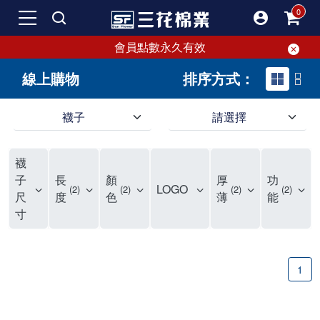
會員點數永久有效
線上購物
排序方式：
襪子
請選擇
短襪就要選三花!50多年口碑好評的襪子品牌，三花短襪舒適度、耐穿度滿分
三花提供專業、款式新穎的台灣製好品質襪子。超透氣短襪，穿整天也不臭，逛街更加輕盈不費力。保護雙腳，不摩擦粗糙，能呵護雙腳的絕對是好襪子！趕快入手難得的好短襪吧。
現在就來三花購買深受許多潮流女孩喜愛的襪子吧！好穿舒適、不咬腳、不滑脫，短襪不用再拉。各種鞋款都有適合搭配的襪子，不怕穿搭有問題。運動、休閒用短襪全都有！
襪
如何挑選高品質的短襪？注重品質的三花短襪，特選高級優質棉料，保持雙腳透氣不悶熱。襪子具有良好的透氣性，自然讓腳不悶臭，讓您每天穿得健康、舒適。好襪子陪你走更遠！
品質優零負擔，全家人都適合的好襪子在三花!長輩、久坐辦公室最適合無鬆緊帶襪子、運動跑步打球雙層毛巾底短襪保護最有力，日常休閒短襪穿搭簡易最省時。耐洗耐穿超省錢!
三花襪子嚴選優質棉料，吸汗透氣、乾爽舒適，不易滑動。作為日常必備的襪子，其符合人體工學與時尚設計，令人穿上即感舒適。三花50年來專注改良，以精湛工藝打造超乎想像的舒適體驗。追求美感與實用兼備的您，絕對不能錯過三花襪子，即刻入手，體驗潮流與舒適的完美結合。
"最近一批襪子都相繼損壞，所以又到了採購新襪子的時間了！剛好又是換季，可以買適合當季的襪子，增添一些生活的小確幸。我通常一次會買6-8雙襪子，然後整批襪子幾乎會在差不多的時間陣亡，再換下一批。這種一年大概買兩次的習慣，讓6-8雙短襪輪流穿半年，不會太浪費，也避免穿著鬆垮的襪子很糗。 每次換襪子時，我都會嘗試一個新品牌來試試看。這次我選了已有50多年歷史的老牌子——三花。可能有人會問，三花襪子這麼有名，為何現在才選？其實我一直知道這品牌，但過去對他們家的產品印象是主要賣給男生的中筒襪，因此未曾購買。最近在捷運和網站上頻繁看到三花的廣告，便上網探究了一下。驚喜發現，他們家竟然也推出了很多適合女生穿的短襪，而且款式很漂亮，不再僅僅針對中年男性。 這次我訂了8雙襪子，總共500元，一雙平均只要62元（短襪價格依官網為主），真的很划算。而且，他們的物流速度超快，官網下單後隔天襪子就到貨了，這點我特別喜歡。收到襪子後，我還特地將它們一字排開，場面也蠻壯觀的。我訂了素色短襪、條紋短襪和撞色運動短襪，還為我老公買了一雙紳士襪。為了迎接夏天的到來，也幫他準備些薄襪子，畢竟穿皮鞋搭配厚重的運動襪真的不太合適。 這次的嘗試中，最讓我驚艷的是運動短襪。雙層毛巾底的設計，一開始以為會太厚，但實際穿上後發現這款襪子的吸震效果不輸其他運動品牌，吸濕性也非常強。我特意用水滴試驗，結果也很滿意。運動短襪的關鍵就是吸汗和吸震，這樣能讓整個運動過程不黏膩，並有效減少腳與鞋子的摩擦，避免脫跟的情況發生，增添了運動的舒適感。 此外，對於孩子來說，這款運動短襪的耐用性也讓我很滿意。其他品牌的襪子大概只能撐2個月，但看來這次的三花短襪應該能撐3個月以上，使用壽命更長，是一位媽媽的好幫手，既省錢又減少購買頻率。 至於我老公，最初覺得穿薄襪搭配皮鞋不太舒服，但後來漸漸習慣並喜歡上薄襪的輕盈感。畢竟太厚的襪子會改變皮鞋的形狀。三花的無鬆緊帶設計對久坐辦公的他來說，解決了腿部血液循環不良的問題，減少了勒痕，襪子脫下後也不再長時間地感到不適，這讓我們都很滿意。 總體來說，這次三花短襪的體驗還算不錯，無脫跟問題，且吸震和吸汗效果顯著。老公和孩子的襪子選擇也都很成功。未來我會再觀察這些襪子的耐用性，再決定是否回購。當下來看，三花是個值得推薦的品牌。
子
長
顏
厚
功
LOGO
2
2
2
2
尺
度
色
薄
能
寸
1