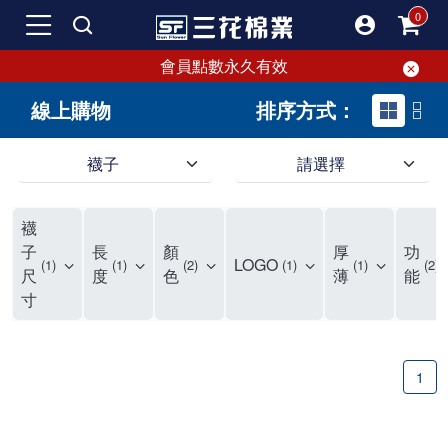
會員點數永久有效
線上購物
排序方式：
襪子
請選擇
短襪就要選三花!50多年口碑好評的襪子品牌，三花短襪舒適度、耐穿度滿分
三花提供專業、款式新穎的台灣製好品質襪子。超透氣短襪，穿整天也不臭，逛街更加輕盈不費力。保護雙腳，不摩擦粗糙，能呵護雙腳的絕對是好襪子！趕快入手難得的好短襪吧。
現在就來三花購買深受許多潮流女孩喜愛的襪子吧！好穿舒適、不咬腳、不滑脫，短襪不用再拉。各種鞋款都有適合搭配的襪子，不怕穿搭有問題。運動、休閒用短襪全都有！
襪
如何挑選高品質的短襪？注重品質的三花短襪，特選高級優質棉料，保持雙腳透氣不悶熱。襪子具有良好的透氣性，自然讓腳不悶臭，讓您每天穿得健康、舒適。好襪子陪你走更遠！
品質優零負擔，全家人都適合的好襪子在三花!長輩、久坐辦公室最適合無鬆緊帶襪子、運動跑步打球雙層毛巾底短襪保護最有力，日常休閒短襪穿搭簡易最省時。耐洗耐穿超省錢!
三花襪子嚴選優質棉料，吸汗透氣、乾爽舒適，不易滑動。作為日常必備的襪子，其符合人體工學與時尚設計，令人穿上即感舒適。三花50年來專注改良，以精湛工藝打造超乎想像的舒適體驗。追求美感與實用兼備的您，絕對不能錯過三花襪子，即刻入手，體驗潮流與舒適的完美結合。
"最近一批襪子都相繼損壞，所以又到了採購新襪子的時間了！剛好又是換季，可以買適合當季的襪子，增添一些生活的小確幸。我通常一次會買6-8雙襪子，然後整批襪子幾乎會在差不多的時間陣亡，再換下一批。這種一年大概買兩次的習慣，讓6-8雙短襪輪流穿半年，不會太浪費，也避免穿著鬆垮的襪子很糗。 每次換襪子時，我都會嘗試一個新品牌來試試看。這次我選了已有50多年歷史的老牌子——三花。可能有人會問，三花襪子這麼有名，為何現在才選？其實我一直知道這品牌，但過去對他們家的產品印象是主要賣給男生的中筒襪，因此未曾購買。最近在捷運和網站上頻繁看到三花的廣告，便上網探究了一下。驚喜發現，他們家竟然也推出了很多適合女生穿的短襪，而且款式很漂亮，不再僅僅針對中年男性。 這次我訂了8雙襪子，總共500元，一雙平均只要62元（短襪價格依官網為主），真的很划算。而且，他們的物流速度超快，官網下單後隔天襪子就到貨了，這點我特別喜歡。收到襪子後，我還特地將它們一字排開，場面也蠻壯觀的。我訂了素色短襪、條紋短襪和撞色運動短襪，還為我老公買了一雙紳士襪。為了迎接夏天的到來，也幫他準備些薄襪子，畢竟穿皮鞋搭配厚重的運動襪真的不太合適。 這次的嘗試中，最讓我驚艷的是運動短襪。雙層毛巾底的設計，一開始以為會太厚，但實際穿上後發現這款襪子的吸震效果不輸其他運動品牌，吸濕性也非常強。我特意用水滴試驗，結果也很滿意。運動短襪的關鍵就是吸汗和吸震，這樣能讓整個運動過程不黏膩，並有效減少腳與鞋子的摩擦，避免脫跟的情況發生，增添了運動的舒適感。 此外，對於孩子來說，這款運動短襪的耐用性也讓我很滿意。其他品牌的襪子大概只能撐2個月，但看來這次的三花短襪應該能撐3個月以上，使用壽命更長，是一位媽媽的好幫手，既省錢又減少購買頻率。 至於我老公，最初覺得穿薄襪搭配皮鞋不太舒服，但後來漸漸習慣並喜歡上薄襪的輕盈感。畢竟太厚的襪子會改變皮鞋的形狀。三花的無鬆緊帶設計對久坐辦公的他來說，解決了腿部血液循環不良的問題，減少了勒痕，襪子脫下後也不再長時間地感到不適，這讓我們都很滿意。 總體來說，這次三花短襪的體驗還算不錯，無脫跟問題，且吸震和吸汗效果顯著。老公和孩子的襪子選擇也都很成功。未來我會再觀察這些襪子的耐用性，再決定是否回購。當下來看，三花是個值得推薦的品牌。
子
長
顏
厚
功
LOGO
1
1
2
1
1
2
尺
度
色
薄
能
寸
1