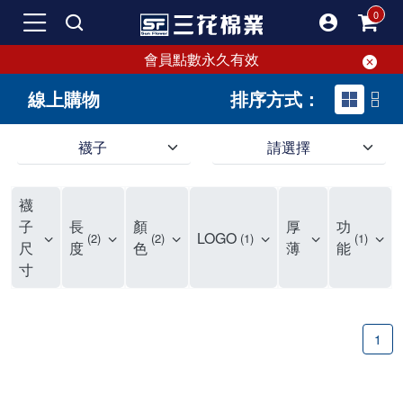
會員點數永久有效
線上購物
排序方式：
襪子
請選擇
短襪就要選三花!50多年口碑好評的襪子品牌，三花短襪舒適度、耐穿度滿分
三花提供專業、款式新穎的台灣製好品質襪子。超透氣短襪，穿整天也不臭，逛街更加輕盈不費力。保護雙腳，不摩擦粗糙，能呵護雙腳的絕對是好襪子！趕快入手難得的好短襪吧。
現在就來三花購買深受許多潮流女孩喜愛的襪子吧！好穿舒適、不咬腳、不滑脫，短襪不用再拉。各種鞋款都有適合搭配的襪子，不怕穿搭有問題。運動、休閒用短襪全都有！
襪
如何挑選高品質的短襪？注重品質的三花短襪，特選高級優質棉料，保持雙腳透氣不悶熱。襪子具有良好的透氣性，自然讓腳不悶臭，讓您每天穿得健康、舒適。好襪子陪你走更遠！
品質優零負擔，全家人都適合的好襪子在三花!長輩、久坐辦公室最適合無鬆緊帶襪子、運動跑步打球雙層毛巾底短襪保護最有力，日常休閒短襪穿搭簡易最省時。耐洗耐穿超省錢!
三花襪子嚴選優質棉料，吸汗透氣、乾爽舒適，不易滑動。作為日常必備的襪子，其符合人體工學與時尚設計，令人穿上即感舒適。三花50年來專注改良，以精湛工藝打造超乎想像的舒適體驗。追求美感與實用兼備的您，絕對不能錯過三花襪子，即刻入手，體驗潮流與舒適的完美結合。
"最近一批襪子都相繼損壞，所以又到了採購新襪子的時間了！剛好又是換季，可以買適合當季的襪子，增添一些生活的小確幸。我通常一次會買6-8雙襪子，然後整批襪子幾乎會在差不多的時間陣亡，再換下一批。這種一年大概買兩次的習慣，讓6-8雙短襪輪流穿半年，不會太浪費，也避免穿著鬆垮的襪子很糗。 每次換襪子時，我都會嘗試一個新品牌來試試看。這次我選了已有50多年歷史的老牌子——三花。可能有人會問，三花襪子這麼有名，為何現在才選？其實我一直知道這品牌，但過去對他們家的產品印象是主要賣給男生的中筒襪，因此未曾購買。最近在捷運和網站上頻繁看到三花的廣告，便上網探究了一下。驚喜發現，他們家竟然也推出了很多適合女生穿的短襪，而且款式很漂亮，不再僅僅針對中年男性。 這次我訂了8雙襪子，總共500元，一雙平均只要62元（短襪價格依官網為主），真的很划算。而且，他們的物流速度超快，官網下單後隔天襪子就到貨了，這點我特別喜歡。收到襪子後，我還特地將它們一字排開，場面也蠻壯觀的。我訂了素色短襪、條紋短襪和撞色運動短襪，還為我老公買了一雙紳士襪。為了迎接夏天的到來，也幫他準備些薄襪子，畢竟穿皮鞋搭配厚重的運動襪真的不太合適。 這次的嘗試中，最讓我驚艷的是運動短襪。雙層毛巾底的設計，一開始以為會太厚，但實際穿上後發現這款襪子的吸震效果不輸其他運動品牌，吸濕性也非常強。我特意用水滴試驗，結果也很滿意。運動短襪的關鍵就是吸汗和吸震，這樣能讓整個運動過程不黏膩，並有效減少腳與鞋子的摩擦，避免脫跟的情況發生，增添了運動的舒適感。 此外，對於孩子來說，這款運動短襪的耐用性也讓我很滿意。其他品牌的襪子大概只能撐2個月，但看來這次的三花短襪應該能撐3個月以上，使用壽命更長，是一位媽媽的好幫手，既省錢又減少購買頻率。 至於我老公，最初覺得穿薄襪搭配皮鞋不太舒服，但後來漸漸習慣並喜歡上薄襪的輕盈感。畢竟太厚的襪子會改變皮鞋的形狀。三花的無鬆緊帶設計對久坐辦公的他來說，解決了腿部血液循環不良的問題，減少了勒痕，襪子脫下後也不再長時間地感到不適，這讓我們都很滿意。 總體來說，這次三花短襪的體驗還算不錯，無脫跟問題，且吸震和吸汗效果顯著。老公和孩子的襪子選擇也都很成功。未來我會再觀察這些襪子的耐用性，再決定是否回購。當下來看，三花是個值得推薦的品牌。
子
長
顏
厚
功
LOGO
2
2
1
1
尺
度
色
薄
能
寸
1