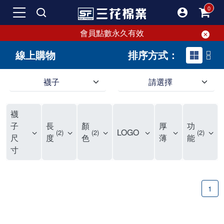
會員點數永久有效
線上購物
排序方式：
襪子
請選擇
短襪就要選三花!50多年口碑好評的襪子品牌，三花短襪舒適度、耐穿度滿分
三花提供專業、款式新穎的台灣製好品質襪子。超透氣短襪，穿整天也不臭，逛街更加輕盈不費力。保護雙腳，不摩擦粗糙，能呵護雙腳的絕對是好襪子！趕快入手難得的好短襪吧。
現在就來三花購買深受許多潮流女孩喜愛的襪子吧！好穿舒適、不咬腳、不滑脫，短襪不用再拉。各種鞋款都有適合搭配的襪子，不怕穿搭有問題。運動、休閒用短襪全都有！
襪
如何挑選高品質的短襪？注重品質的三花短襪，特選高級優質棉料，保持雙腳透氣不悶熱。襪子具有良好的透氣性，自然讓腳不悶臭，讓您每天穿得健康、舒適。好襪子陪你走更遠！
品質優零負擔，全家人都適合的好襪子在三花!長輩、久坐辦公室最適合無鬆緊帶襪子、運動跑步打球雙層毛巾底短襪保護最有力，日常休閒短襪穿搭簡易最省時。耐洗耐穿超省錢!
三花襪子嚴選優質棉料，吸汗透氣、乾爽舒適，不易滑動。作為日常必備的襪子，其符合人體工學與時尚設計，令人穿上即感舒適。三花50年來專注改良，以精湛工藝打造超乎想像的舒適體驗。追求美感與實用兼備的您，絕對不能錯過三花襪子，即刻入手，體驗潮流與舒適的完美結合。
"最近一批襪子都相繼損壞，所以又到了採購新襪子的時間了！剛好又是換季，可以買適合當季的襪子，增添一些生活的小確幸。我通常一次會買6-8雙襪子，然後整批襪子幾乎會在差不多的時間陣亡，再換下一批。這種一年大概買兩次的習慣，讓6-8雙短襪輪流穿半年，不會太浪費，也避免穿著鬆垮的襪子很糗。 每次換襪子時，我都會嘗試一個新品牌來試試看。這次我選了已有50多年歷史的老牌子——三花。可能有人會問，三花襪子這麼有名，為何現在才選？其實我一直知道這品牌，但過去對他們家的產品印象是主要賣給男生的中筒襪，因此未曾購買。最近在捷運和網站上頻繁看到三花的廣告，便上網探究了一下。驚喜發現，他們家竟然也推出了很多適合女生穿的短襪，而且款式很漂亮，不再僅僅針對中年男性。 這次我訂了8雙襪子，總共500元，一雙平均只要62元（短襪價格依官網為主），真的很划算。而且，他們的物流速度超快，官網下單後隔天襪子就到貨了，這點我特別喜歡。收到襪子後，我還特地將它們一字排開，場面也蠻壯觀的。我訂了素色短襪、條紋短襪和撞色運動短襪，還為我老公買了一雙紳士襪。為了迎接夏天的到來，也幫他準備些薄襪子，畢竟穿皮鞋搭配厚重的運動襪真的不太合適。 這次的嘗試中，最讓我驚艷的是運動短襪。雙層毛巾底的設計，一開始以為會太厚，但實際穿上後發現這款襪子的吸震效果不輸其他運動品牌，吸濕性也非常強。我特意用水滴試驗，結果也很滿意。運動短襪的關鍵就是吸汗和吸震，這樣能讓整個運動過程不黏膩，並有效減少腳與鞋子的摩擦，避免脫跟的情況發生，增添了運動的舒適感。 此外，對於孩子來說，這款運動短襪的耐用性也讓我很滿意。其他品牌的襪子大概只能撐2個月，但看來這次的三花短襪應該能撐3個月以上，使用壽命更長，是一位媽媽的好幫手，既省錢又減少購買頻率。 至於我老公，最初覺得穿薄襪搭配皮鞋不太舒服，但後來漸漸習慣並喜歡上薄襪的輕盈感。畢竟太厚的襪子會改變皮鞋的形狀。三花的無鬆緊帶設計對久坐辦公的他來說，解決了腿部血液循環不良的問題，減少了勒痕，襪子脫下後也不再長時間地感到不適，這讓我們都很滿意。 總體來說，這次三花短襪的體驗還算不錯，無脫跟問題，且吸震和吸汗效果顯著。老公和孩子的襪子選擇也都很成功。未來我會再觀察這些襪子的耐用性，再決定是否回購。當下來看，三花是個值得推薦的品牌。
子
長
顏
厚
功
LOGO
2
2
2
尺
度
色
薄
能
寸
1