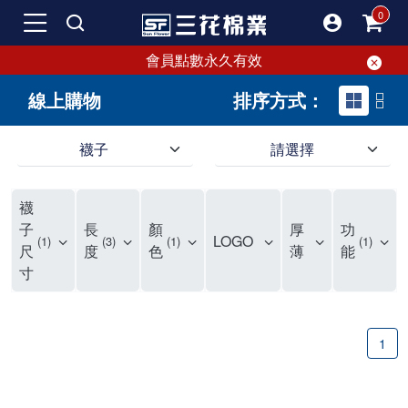
會員點數永久有效
線上購物
排序方式：
襪子
請選擇
短襪就要選三花!50多年口碑好評的襪子品牌，三花短襪舒適度、耐穿度滿分
三花提供專業、款式新穎的台灣製好品質襪子。超透氣短襪，穿整天也不臭，逛街更加輕盈不費力。保護雙腳，不摩擦粗糙，能呵護雙腳的絕對是好襪子！趕快入手難得的好短襪吧。
現在就來三花購買深受許多潮流女孩喜愛的襪子吧！好穿舒適、不咬腳、不滑脫，短襪不用再拉。各種鞋款都有適合搭配的襪子，不怕穿搭有問題。運動、休閒用短襪全都有！
襪
如何挑選高品質的短襪？注重品質的三花短襪，特選高級優質棉料，保持雙腳透氣不悶熱。襪子具有良好的透氣性，自然讓腳不悶臭，讓您每天穿得健康、舒適。好襪子陪你走更遠！
品質優零負擔，全家人都適合的好襪子在三花!長輩、久坐辦公室最適合無鬆緊帶襪子、運動跑步打球雙層毛巾底短襪保護最有力，日常休閒短襪穿搭簡易最省時。耐洗耐穿超省錢!
三花襪子嚴選優質棉料，吸汗透氣、乾爽舒適，不易滑動。作為日常必備的襪子，其符合人體工學與時尚設計，令人穿上即感舒適。三花50年來專注改良，以精湛工藝打造超乎想像的舒適體驗。追求美感與實用兼備的您，絕對不能錯過三花襪子，即刻入手，體驗潮流與舒適的完美結合。
"最近一批襪子都相繼損壞，所以又到了採購新襪子的時間了！剛好又是換季，可以買適合當季的襪子，增添一些生活的小確幸。我通常一次會買6-8雙襪子，然後整批襪子幾乎會在差不多的時間陣亡，再換下一批。這種一年大概買兩次的習慣，讓6-8雙短襪輪流穿半年，不會太浪費，也避免穿著鬆垮的襪子很糗。 每次換襪子時，我都會嘗試一個新品牌來試試看。這次我選了已有50多年歷史的老牌子——三花。可能有人會問，三花襪子這麼有名，為何現在才選？其實我一直知道這品牌，但過去對他們家的產品印象是主要賣給男生的中筒襪，因此未曾購買。最近在捷運和網站上頻繁看到三花的廣告，便上網探究了一下。驚喜發現，他們家竟然也推出了很多適合女生穿的短襪，而且款式很漂亮，不再僅僅針對中年男性。 這次我訂了8雙襪子，總共500元，一雙平均只要62元（短襪價格依官網為主），真的很划算。而且，他們的物流速度超快，官網下單後隔天襪子就到貨了，這點我特別喜歡。收到襪子後，我還特地將它們一字排開，場面也蠻壯觀的。我訂了素色短襪、條紋短襪和撞色運動短襪，還為我老公買了一雙紳士襪。為了迎接夏天的到來，也幫他準備些薄襪子，畢竟穿皮鞋搭配厚重的運動襪真的不太合適。 這次的嘗試中，最讓我驚艷的是運動短襪。雙層毛巾底的設計，一開始以為會太厚，但實際穿上後發現這款襪子的吸震效果不輸其他運動品牌，吸濕性也非常強。我特意用水滴試驗，結果也很滿意。運動短襪的關鍵就是吸汗和吸震，這樣能讓整個運動過程不黏膩，並有效減少腳與鞋子的摩擦，避免脫跟的情況發生，增添了運動的舒適感。 此外，對於孩子來說，這款運動短襪的耐用性也讓我很滿意。其他品牌的襪子大概只能撐2個月，但看來這次的三花短襪應該能撐3個月以上，使用壽命更長，是一位媽媽的好幫手，既省錢又減少購買頻率。 至於我老公，最初覺得穿薄襪搭配皮鞋不太舒服，但後來漸漸習慣並喜歡上薄襪的輕盈感。畢竟太厚的襪子會改變皮鞋的形狀。三花的無鬆緊帶設計對久坐辦公的他來說，解決了腿部血液循環不良的問題，減少了勒痕，襪子脫下後也不再長時間地感到不適，這讓我們都很滿意。 總體來說，這次三花短襪的體驗還算不錯，無脫跟問題，且吸震和吸汗效果顯著。老公和孩子的襪子選擇也都很成功。未來我會再觀察這些襪子的耐用性，再決定是否回購。當下來看，三花是個值得推薦的品牌。
子
長
顏
厚
功
LOGO
1
3
1
1
尺
度
色
薄
能
寸
1