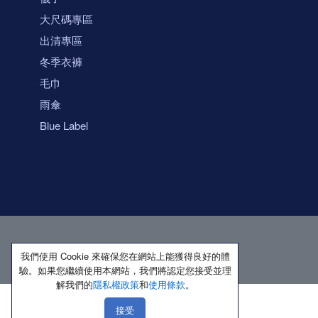
大尺碼專區
出清專區
冬季衣褲
毛巾
雨傘
Blue Label
我們使用 Cookie 來確保您在網站上能獲得良好的體
驗。如果您繼續使用本網站，我們將認定您接受並理
解我們的
隱私權政策
和
使用條款
。
接受
著作權所有 保留一切權利