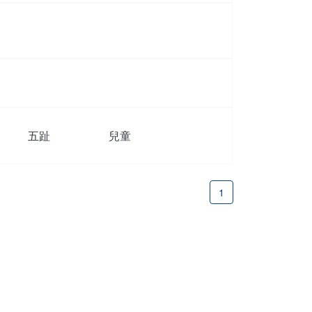
五趾
兒童
1