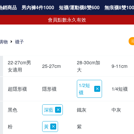
熱銷商品
男內褲4件1000
短襪/運動襪8雙600
無痕襪8雙100
會員點數永久有效
購物
襪子
22-27cm男
28-30cm加
25-27cm
9-11cm
女適用
大
1/2短
超隱形襪
隱形襪
1/4短襪
襪
黑色
深藍
鐵灰
中灰
粉
黃
紫