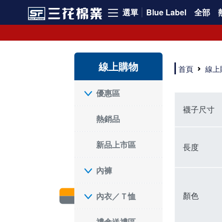
選單
Blue Label
全部
短襪就要選三花!50多年口碑好評的襪子品牌，三花短襪舒適度、耐穿度滿分
三花提供專業、款式新穎的台灣製好品質襪子。超透氣短襪，穿整天也不臭，逛街更加輕盈不費力。保護雙腳，不摩擦粗糙，能呵護雙腳的絕對是好襪子！趕快入手難得的好短襪吧。
現在就來三花購買深受許多潮流女孩喜愛的襪子吧！好穿舒適、不咬腳、不滑脫，短襪不用再拉。各種鞋款都有適合搭配的襪子，不怕穿搭有問題。運動、休閒用短襪全都有！
線上購物
如何挑選高品質的短襪？注重品質的三花短襪，特選高級優質棉料，保持雙腳透氣不悶熱。襪子具有良好的透氣性，自然讓腳不悶臭，讓您每天穿得健康、舒適。好襪子陪你走更遠！
首頁
線上
品質優零負擔，全家人都適合的好襪子在三花!長輩、久坐辦公室最適合無鬆緊帶襪子、運動跑步打球雙層毛巾底短襪保護最有力，日常休閒短襪穿搭簡易最省時。耐洗耐穿超省錢!
三花襪子嚴選優質棉料，吸汗透氣、乾爽舒適，不易滑動。作為日常必備的襪子，其符合人體工學與時尚設計，令人穿上即感舒適。三花50年來專注改良，以精湛工藝打造超乎想像的舒適體驗。追求美感與實用兼備的您，絕對不能錯過三花襪子，即刻入手，體驗潮流與舒適的完美結合。
"最近一批襪子都相繼損壞，所以又到了採購新襪子的時間了！剛好又是換季，可以買適合當季的襪子，增添一些生活的小確幸。我通常一次會買6-8雙襪子，然後整批襪子幾乎會在差不多的時間陣亡，再換下一批。這種一年大概買兩次的習慣，讓6-8雙短襪輪流穿半年，不會太浪費，也避免穿著鬆垮的襪子很糗。 每次換襪子時，我都會嘗試一個新品牌來試試看。這次我選了已有50多年歷史的老牌子——三花。可能有人會問，三花襪子這麼有名，為何現在才選？其實我一直知道這品牌，但過去對他們家的產品印象是主要賣給男生的中筒襪，因此未曾購買。最近在捷運和網站上頻繁看到三花的廣告，便上網探究了一下。驚喜發現，他們家竟然也推出了很多適合女生穿的短襪，而且款式很漂亮，不再僅僅針對中年男性。 這次我訂了8雙襪子，總共500元，一雙平均只要62元（短襪價格依官網為主），真的很划算。而且，他們的物流速度超快，官網下單後隔天襪子就到貨了，這點我特別喜歡。收到襪子後，我還特地將它們一字排開，場面也蠻壯觀的。我訂了素色短襪、條紋短襪和撞色運動短襪，還為我老公買了一雙紳士襪。為了迎接夏天的到來，也幫他準備些薄襪子，畢竟穿皮鞋搭配厚重的運動襪真的不太合適。 這次的嘗試中，最讓我驚艷的是運動短襪。雙層毛巾底的設計，一開始以為會太厚，但實際穿上後發現這款襪子的吸震效果不輸其他運動品牌，吸濕性也非常強。我特意用水滴試驗，結果也很滿意。運動短襪的關鍵就是吸汗和吸震，這樣能讓整個運動過程不黏膩，並有效減少腳與鞋子的摩擦，避免脫跟的情況發生，增添了運動的舒適感。 此外，對於孩子來說，這款運動短襪的耐用性也讓我很滿意。其他品牌的襪子大概只能撐2個月，但看來這次的三花短襪應該能撐3個月以上，使用壽命更長，是一位媽媽的好幫手，既省錢又減少購買頻率。 至於我老公，最初覺得穿薄襪搭配皮鞋不太舒服，但後來漸漸習慣並喜歡上薄襪的輕盈感。畢竟太厚的襪子會改變皮鞋的形狀。三花的無鬆緊帶設計對久坐辦公的他來說，解決了腿部血液循環不良的問題，減少了勒痕，襪子脫下後也不再長時間地感到不適，這讓我們都很滿意。 總體來說，這次三花短襪的體驗還算不錯，無脫跟問題，且吸震和吸汗效果顯著。老公和孩子的襪子選擇也都很成功。未來我會再觀察這些襪子的耐用性，再決定是否回購。當下來看，三花是個值得推薦的品牌。
優惠區
襪子尺寸
熱銷品
新品上市區
長度
內褲
顏色
內衣／Ｔ恤
禮盒送禮區