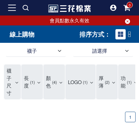
會員點數永久有效
線上購物
排序方式：
襪子
請選擇
短襪就要選三花!50多年口碑好評的襪子品牌，三花短襪舒適度、耐穿度滿分
三花提供專業、款式新穎的台灣製好品質襪子。超透氣短襪，穿整天也不臭，逛街更加輕盈不費力。保護雙腳，不摩擦粗糙，能呵護雙腳的絕對是好襪子！趕快入手難得的好短襪吧。
現在就來三花購買深受許多潮流女孩喜愛的襪子吧！好穿舒適、不咬腳、不滑脫，短襪不用再拉。各種鞋款都有適合搭配的襪子，不怕穿搭有問題。運動、休閒用短襪全都有！
襪
如何挑選高品質的短襪？注重品質的三花短襪，特選高級優質棉料，保持雙腳透氣不悶熱。襪子具有良好的透氣性，自然讓腳不悶臭，讓您每天穿得健康、舒適。好襪子陪你走更遠！
品質優零負擔，全家人都適合的好襪子在三花!長輩、久坐辦公室最適合無鬆緊帶襪子、運動跑步打球雙層毛巾底短襪保護最有力，日常休閒短襪穿搭簡易最省時。耐洗耐穿超省錢!
三花襪子嚴選優質棉料，吸汗透氣、乾爽舒適，不易滑動。作為日常必備的襪子，其符合人體工學與時尚設計，令人穿上即感舒適。三花50年來專注改良，以精湛工藝打造超乎想像的舒適體驗。追求美感與實用兼備的您，絕對不能錯過三花襪子，即刻入手，體驗潮流與舒適的完美結合。
"最近一批襪子都相繼損壞，所以又到了採購新襪子的時間了！剛好又是換季，可以買適合當季的襪子，增添一些生活的小確幸。我通常一次會買6-8雙襪子，然後整批襪子幾乎會在差不多的時間陣亡，再換下一批。這種一年大概買兩次的習慣，讓6-8雙短襪輪流穿半年，不會太浪費，也避免穿著鬆垮的襪子很糗。 每次換襪子時，我都會嘗試一個新品牌來試試看。這次我選了已有50多年歷史的老牌子——三花。可能有人會問，三花襪子這麼有名，為何現在才選？其實我一直知道這品牌，但過去對他們家的產品印象是主要賣給男生的中筒襪，因此未曾購買。最近在捷運和網站上頻繁看到三花的廣告，便上網探究了一下。驚喜發現，他們家竟然也推出了很多適合女生穿的短襪，而且款式很漂亮，不再僅僅針對中年男性。 這次我訂了8雙襪子，總共500元，一雙平均只要62元（短襪價格依官網為主），真的很划算。而且，他們的物流速度超快，官網下單後隔天襪子就到貨了，這點我特別喜歡。收到襪子後，我還特地將它們一字排開，場面也蠻壯觀的。我訂了素色短襪、條紋短襪和撞色運動短襪，還為我老公買了一雙紳士襪。為了迎接夏天的到來，也幫他準備些薄襪子，畢竟穿皮鞋搭配厚重的運動襪真的不太合適。 這次的嘗試中，最讓我驚艷的是運動短襪。雙層毛巾底的設計，一開始以為會太厚，但實際穿上後發現這款襪子的吸震效果不輸其他運動品牌，吸濕性也非常強。我特意用水滴試驗，結果也很滿意。運動短襪的關鍵就是吸汗和吸震，這樣能讓整個運動過程不黏膩，並有效減少腳與鞋子的摩擦，避免脫跟的情況發生，增添了運動的舒適感。 此外，對於孩子來說，這款運動短襪的耐用性也讓我很滿意。其他品牌的襪子大概只能撐2個月，但看來這次的三花短襪應該能撐3個月以上，使用壽命更長，是一位媽媽的好幫手，既省錢又減少購買頻率。 至於我老公，最初覺得穿薄襪搭配皮鞋不太舒服，但後來漸漸習慣並喜歡上薄襪的輕盈感。畢竟太厚的襪子會改變皮鞋的形狀。三花的無鬆緊帶設計對久坐辦公的他來說，解決了腿部血液循環不良的問題，減少了勒痕，襪子脫下後也不再長時間地感到不適，這讓我們都很滿意。 總體來說，這次三花短襪的體驗還算不錯，無脫跟問題，且吸震和吸汗效果顯著。老公和孩子的襪子選擇也都很成功。未來我會再觀察這些襪子的耐用性，再決定是否回購。當下來看，三花是個值得推薦的品牌。
子
長
顏
厚
功
LOGO
1
4
1
2
1
尺
度
色
薄
能
寸
1