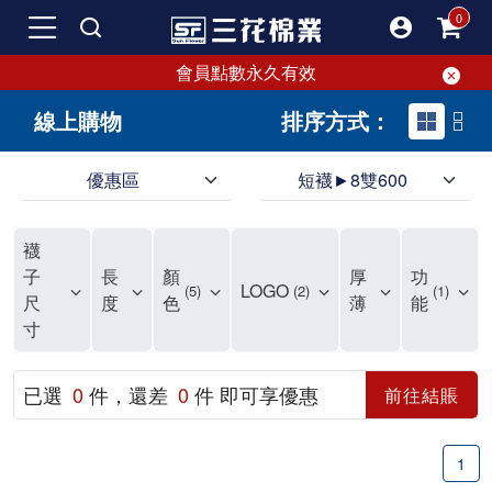
會員點數永久有效
線上購物
排序方式：
優惠區
短襪►8雙600
三花，襪子第一品牌，專注於生產優質好襪。各種款式無限百搭，現正優惠中！
嚴選優質棉製好襪，吸汗透氣，穿著超舒適。三花襪提供足部柔軟與舒適感，雙重毛巾厚襪設計，吸震、防衝擊，隨時保護雙足。三花專業襪為您的足部提供更健康、更安全的保護。
在尋找CP值高的好襪嗎？千萬不要錯過三花優質襪！擁有50多年的品質保證。三花提供防磨舒適襪子，專為運動、休閒和工作設計。各種款式應有盡有，現在好襪8雙500元起
襪
三花嚴選新鮮優質棉製襪，經過七道製襪工序，展現出吸汗透氣、彈性好、伸縮性佳、耐穿耐磨等優異特性。三花襪子曾榮獲國家玉山獎，品質無需擔心，絕對是您值得擁有的好襪。
不再為襪子煩惱！三花提供全家人所需的優質襪子。保持足部乾爽舒適，告別濕黏悶熱，享受透氣舒爽。各種款式滿足您每日穿搭需求，高品質製造，符合您對襪子的高標準。
三花襪子嚴選優質棉料，吸汗透氣，符合人體工學，不易滑動，是日常必備。50年專業改良，穿上即可感受精湛工藝，舒適時尚兼備，三花襪子是最好的選擇。無論流行設計或經典款式，三花襪子都能滿足需求，讓你每天享受絕佳穿著感受。
我是個超級襪控。大多數女生可能需要很多鞋子，但我更偏愛襪子。鞋襪本一家，但我覺得一雙好看的襪子會蓋過鞋子的風采，大家的焦點還是會落在襪子上。而且襪子比鞋子便宜很多，一雙鞋1000元，誇張一點可以買20雙襪子，滿足蒐集癖好也不會心疼。 我的襪子非常多，衣櫃裡有兩個大抽屜專門放襪子，還有內部分隔。因為襪子的種類很多，有長、短、中筒、隱形、傳統、五指等，身為資深襪控，真的需要好好將這些襪子分門別類。 要把襪子穿得好，其實不簡單，比穿對鞋子難多了。襪子有時是主角，有時是配角，更多時候甚至不是個咖。現在流行穿到小腿肚的襪子，但小腿肌肉過於發達的人穿這種襪子會顯得小腿粗。襪子對整體穿衣的氣質影響很大，長得仙氣的女生適合穿純色系的襪子，因為她們的臉已經夠吸睛了。如果穿搭比較素，長得沒那麼仙的話，可以搭配色彩及圖案浮誇的襪子，把重點放在襪子上。 隱形襪剛流行時大家一窩蜂穿，這幾年各式圖案的襪子又強勢回歸，這種襪子很美但穿搭難度高。這種襪子適合大多數人，穿短裙、短褲時，搭配衣服的重點色系露出來的襪子，會讓整體多一點層次感。小腿細的人穿及膝裙搭配這種襪子也很適合，小腿粗的則在露大腿時穿這種襪子，能轉移視覺焦點。 除了用長度分類襪子外，我還會用場合來分。會露出來穿的襪子與不會外露的襪子。會外露的襪子基本上不是全素就是有特殊圖案的，很值得大家瞧瞧。不會外露的襪子就是那種耐穿耐磨的，只需要堅韌不易破，外觀不要太醜就好。還有一種襪子是專門買來磨鞋子穿的，有些新鞋很磨腳，不穿襪肯定會流血，所以我會故意買厚又紮實的襪子來搭配新鞋穿，馴鞋的概念。 我媽常笑我說我的襪子可以襪襪相連到天邊，如果把我的襪子全部串起來，應該可以跟101一樣高。有些襪子很美，捨不得穿，因為穿過、洗過一定會變鬆變薄，有時會破，真的捨不得。但一直把襪子收藏在衣櫃不穿也很可惜，所以我還是會穿，但一定會留下穿這襪子的照片，當作紀念。 襪子是消耗品，正常來說1~1.5年就應該更換，因為襪子會吸收很多腳汗，雖然每次穿完都會清洗，但無法完全阻止細菌滋生。能穿上這麼久的襪子也算很耐穿了。因為我腳型的關係，大拇指比較長，加上喜歡走路，襪子磨損比較多，所以一般襪子能完好無缺穿上6-8個月已經很厲害了。 不知道大家有沒有發現，明明一起丟進洗衣機的襪子，常常會消失一隻，只剩一隻襪子，到處找都找不到。以前會生氣把僅剩的一隻襪子丟了，但現在覺得太浪費，所以會大膽穿上兩隻不同的襪子，一隻腳一種襪子，兩隻腳不一樣的襪子。反正不會拖鞋子，不一樣的襪子應該也不會怎樣，就算真的脫鞋了，好像也不太會有人注意到。 最後提醒大家，買襪子要注重品質與舒適。一雙襪子有幾千元的也有10元的，圖案好不好看看個人品味，但足部要承受全身重量，穿著襪子的時間又長，買雙好襪子保護雙足真的不能小氣。有時圖案很美的襪子因為有大片印刷在襪身，襪子變很硬，長時間摩擦皮膚不好，這樣的襪子就算了吧。不要因為襪子便宜就委屈了自己的腳。還是呼籲一下，多支持台灣的襪品牌，太多國外品牌的夾殺讓襪市場很競爭，能盡點力量促進台灣市場交易，也是不錯的。
子
長
顏
厚
功
LOGO
5
2
1
尺
度
色
薄
能
寸
已選
0
件，還差
0
件 即可享優惠
前往結賬
1