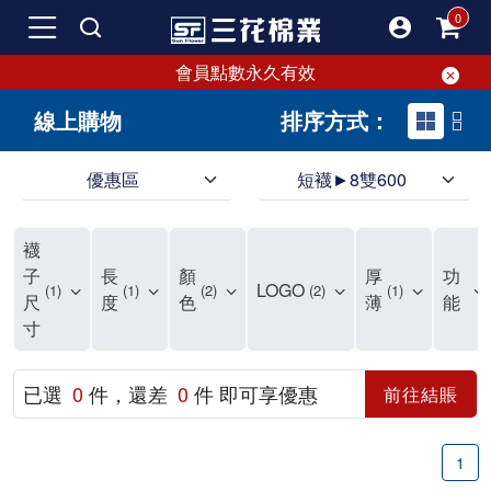
會員點數永久有效
線上購物
排序方式：
優惠區
短襪►8雙600
三花，襪子第一品牌，專注於生產優質好襪。各種款式無限百搭，現正優惠中！
嚴選優質棉製好襪，吸汗透氣，穿著超舒適。三花襪提供足部柔軟與舒適感，雙重毛巾厚襪設計，吸震、防衝擊，隨時保護雙足。三花專業襪為您的足部提供更健康、更安全的保護。
在尋找CP值高的好襪嗎？千萬不要錯過三花優質襪！擁有50多年的品質保證。三花提供防磨舒適襪子，專為運動、休閒和工作設計。各種款式應有盡有，現在好襪8雙500元起
襪
三花嚴選新鮮優質棉製襪，經過七道製襪工序，展現出吸汗透氣、彈性好、伸縮性佳、耐穿耐磨等優異特性。三花襪子曾榮獲國家玉山獎，品質無需擔心，絕對是您值得擁有的好襪。
不再為襪子煩惱！三花提供全家人所需的優質襪子。保持足部乾爽舒適，告別濕黏悶熱，享受透氣舒爽。各種款式滿足您每日穿搭需求，高品質製造，符合您對襪子的高標準。
三花襪子嚴選優質棉料，吸汗透氣，符合人體工學，不易滑動，是日常必備。50年專業改良，穿上即可感受精湛工藝，舒適時尚兼備，三花襪子是最好的選擇。無論流行設計或經典款式，三花襪子都能滿足需求，讓你每天享受絕佳穿著感受。
我是個超級襪控。大多數女生可能需要很多鞋子，但我更偏愛襪子。鞋襪本一家，但我覺得一雙好看的襪子會蓋過鞋子的風采，大家的焦點還是會落在襪子上。而且襪子比鞋子便宜很多，一雙鞋1000元，誇張一點可以買20雙襪子，滿足蒐集癖好也不會心疼。 我的襪子非常多，衣櫃裡有兩個大抽屜專門放襪子，還有內部分隔。因為襪子的種類很多，有長、短、中筒、隱形、傳統、五指等，身為資深襪控，真的需要好好將這些襪子分門別類。 要把襪子穿得好，其實不簡單，比穿對鞋子難多了。襪子有時是主角，有時是配角，更多時候甚至不是個咖。現在流行穿到小腿肚的襪子，但小腿肌肉過於發達的人穿這種襪子會顯得小腿粗。襪子對整體穿衣的氣質影響很大，長得仙氣的女生適合穿純色系的襪子，因為她們的臉已經夠吸睛了。如果穿搭比較素，長得沒那麼仙的話，可以搭配色彩及圖案浮誇的襪子，把重點放在襪子上。 隱形襪剛流行時大家一窩蜂穿，這幾年各式圖案的襪子又強勢回歸，這種襪子很美但穿搭難度高。這種襪子適合大多數人，穿短裙、短褲時，搭配衣服的重點色系露出來的襪子，會讓整體多一點層次感。小腿細的人穿及膝裙搭配這種襪子也很適合，小腿粗的則在露大腿時穿這種襪子，能轉移視覺焦點。 除了用長度分類襪子外，我還會用場合來分。會露出來穿的襪子與不會外露的襪子。會外露的襪子基本上不是全素就是有特殊圖案的，很值得大家瞧瞧。不會外露的襪子就是那種耐穿耐磨的，只需要堅韌不易破，外觀不要太醜就好。還有一種襪子是專門買來磨鞋子穿的，有些新鞋很磨腳，不穿襪肯定會流血，所以我會故意買厚又紮實的襪子來搭配新鞋穿，馴鞋的概念。 我媽常笑我說我的襪子可以襪襪相連到天邊，如果把我的襪子全部串起來，應該可以跟101一樣高。有些襪子很美，捨不得穿，因為穿過、洗過一定會變鬆變薄，有時會破，真的捨不得。但一直把襪子收藏在衣櫃不穿也很可惜，所以我還是會穿，但一定會留下穿這襪子的照片，當作紀念。 襪子是消耗品，正常來說1~1.5年就應該更換，因為襪子會吸收很多腳汗，雖然每次穿完都會清洗，但無法完全阻止細菌滋生。能穿上這麼久的襪子也算很耐穿了。因為我腳型的關係，大拇指比較長，加上喜歡走路，襪子磨損比較多，所以一般襪子能完好無缺穿上6-8個月已經很厲害了。 不知道大家有沒有發現，明明一起丟進洗衣機的襪子，常常會消失一隻，只剩一隻襪子，到處找都找不到。以前會生氣把僅剩的一隻襪子丟了，但現在覺得太浪費，所以會大膽穿上兩隻不同的襪子，一隻腳一種襪子，兩隻腳不一樣的襪子。反正不會拖鞋子，不一樣的襪子應該也不會怎樣，就算真的脫鞋了，好像也不太會有人注意到。 最後提醒大家，買襪子要注重品質與舒適。一雙襪子有幾千元的也有10元的，圖案好不好看看個人品味，但足部要承受全身重量，穿著襪子的時間又長，買雙好襪子保護雙足真的不能小氣。有時圖案很美的襪子因為有大片印刷在襪身，襪子變很硬，長時間摩擦皮膚不好，這樣的襪子就算了吧。不要因為襪子便宜就委屈了自己的腳。還是呼籲一下，多支持台灣的襪品牌，太多國外品牌的夾殺讓襪市場很競爭，能盡點力量促進台灣市場交易，也是不錯的。
子
長
顏
厚
功
LOGO
1
1
2
2
1
尺
度
色
薄
能
寸
已選
0
件，還差
0
件 即可享優惠
前往結賬
1