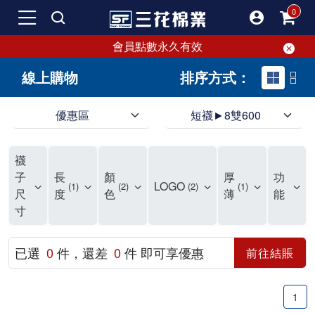
會員點數永久有效
線上購物
排序方式：
優惠區
短襪►8雙600
三花，襪子第一品牌，專注於生產優質好襪。各種款式無限百搭，現正優惠中！
嚴選優質棉製好襪，吸汗透氣，穿著超舒適。三花襪提供足部柔軟與舒適感，雙重毛巾厚襪設計，吸震、防衝擊，隨時保護雙足。三花專業襪為您的足部提供更健康、更安全的保護。
在尋找CP值高的好襪嗎？千萬不要錯過三花優質襪！擁有50多年的品質保證。三花提供防磨舒適襪子，專為運動、休閒和工作設計。各種款式應有盡有，現在好襪8雙500元起
襪
三花嚴選新鮮優質棉製襪，經過七道製襪工序，展現出吸汗透氣、彈性好、伸縮性佳、耐穿耐磨等優異特性。三花襪子曾榮獲國家玉山獎，品質無需擔心，絕對是您值得擁有的好襪。
不再為襪子煩惱！三花提供全家人所需的優質襪子。保持足部乾爽舒適，告別濕黏悶熱，享受透氣舒爽。各種款式滿足您每日穿搭需求，高品質製造，符合您對襪子的高標準。
三花襪子嚴選優質棉料，吸汗透氣，符合人體工學，不易滑動，是日常必備。50年專業改良，穿上即可感受精湛工藝，舒適時尚兼備，三花襪子是最好的選擇。無論流行設計或經典款式，三花襪子都能滿足需求，讓你每天享受絕佳穿著感受。
我是個超級襪控。大多數女生可能需要很多鞋子，但我更偏愛襪子。鞋襪本一家，但我覺得一雙好看的襪子會蓋過鞋子的風采，大家的焦點還是會落在襪子上。而且襪子比鞋子便宜很多，一雙鞋1000元，誇張一點可以買20雙襪子，滿足蒐集癖好也不會心疼。 我的襪子非常多，衣櫃裡有兩個大抽屜專門放襪子，還有內部分隔。因為襪子的種類很多，有長、短、中筒、隱形、傳統、五指等，身為資深襪控，真的需要好好將這些襪子分門別類。 要把襪子穿得好，其實不簡單，比穿對鞋子難多了。襪子有時是主角，有時是配角，更多時候甚至不是個咖。現在流行穿到小腿肚的襪子，但小腿肌肉過於發達的人穿這種襪子會顯得小腿粗。襪子對整體穿衣的氣質影響很大，長得仙氣的女生適合穿純色系的襪子，因為她們的臉已經夠吸睛了。如果穿搭比較素，長得沒那麼仙的話，可以搭配色彩及圖案浮誇的襪子，把重點放在襪子上。 隱形襪剛流行時大家一窩蜂穿，這幾年各式圖案的襪子又強勢回歸，這種襪子很美但穿搭難度高。這種襪子適合大多數人，穿短裙、短褲時，搭配衣服的重點色系露出來的襪子，會讓整體多一點層次感。小腿細的人穿及膝裙搭配這種襪子也很適合，小腿粗的則在露大腿時穿這種襪子，能轉移視覺焦點。 除了用長度分類襪子外，我還會用場合來分。會露出來穿的襪子與不會外露的襪子。會外露的襪子基本上不是全素就是有特殊圖案的，很值得大家瞧瞧。不會外露的襪子就是那種耐穿耐磨的，只需要堅韌不易破，外觀不要太醜就好。還有一種襪子是專門買來磨鞋子穿的，有些新鞋很磨腳，不穿襪肯定會流血，所以我會故意買厚又紮實的襪子來搭配新鞋穿，馴鞋的概念。 我媽常笑我說我的襪子可以襪襪相連到天邊，如果把我的襪子全部串起來，應該可以跟101一樣高。有些襪子很美，捨不得穿，因為穿過、洗過一定會變鬆變薄，有時會破，真的捨不得。但一直把襪子收藏在衣櫃不穿也很可惜，所以我還是會穿，但一定會留下穿這襪子的照片，當作紀念。 襪子是消耗品，正常來說1~1.5年就應該更換，因為襪子會吸收很多腳汗，雖然每次穿完都會清洗，但無法完全阻止細菌滋生。能穿上這麼久的襪子也算很耐穿了。因為我腳型的關係，大拇指比較長，加上喜歡走路，襪子磨損比較多，所以一般襪子能完好無缺穿上6-8個月已經很厲害了。 不知道大家有沒有發現，明明一起丟進洗衣機的襪子，常常會消失一隻，只剩一隻襪子，到處找都找不到。以前會生氣把僅剩的一隻襪子丟了，但現在覺得太浪費，所以會大膽穿上兩隻不同的襪子，一隻腳一種襪子，兩隻腳不一樣的襪子。反正不會拖鞋子，不一樣的襪子應該也不會怎樣，就算真的脫鞋了，好像也不太會有人注意到。 最後提醒大家，買襪子要注重品質與舒適。一雙襪子有幾千元的也有10元的，圖案好不好看看個人品味，但足部要承受全身重量，穿著襪子的時間又長，買雙好襪子保護雙足真的不能小氣。有時圖案很美的襪子因為有大片印刷在襪身，襪子變很硬，長時間摩擦皮膚不好，這樣的襪子就算了吧。不要因為襪子便宜就委屈了自己的腳。還是呼籲一下，多支持台灣的襪品牌，太多國外品牌的夾殺讓襪市場很競爭，能盡點力量促進台灣市場交易，也是不錯的。
子
長
顏
厚
功
LOGO
1
2
2
1
尺
度
色
薄
能
寸
已選
0
件，還差
0
件 即可享優惠
前往結賬
1