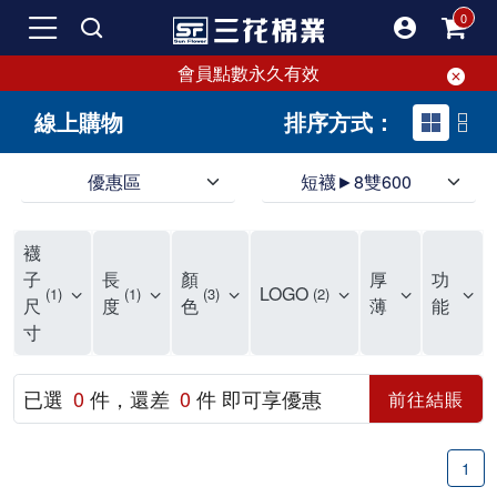
會員點數永久有效
線上購物
排序方式：
優惠區
短襪►8雙600
三花，襪子第一品牌，專注於生產優質好襪。各種款式無限百搭，現正優惠中！
嚴選優質棉製好襪，吸汗透氣，穿著超舒適。三花襪提供足部柔軟與舒適感，雙重毛巾厚襪設計，吸震、防衝擊，隨時保護雙足。三花專業襪為您的足部提供更健康、更安全的保護。
在尋找CP值高的好襪嗎？千萬不要錯過三花優質襪！擁有50多年的品質保證。三花提供防磨舒適襪子，專為運動、休閒和工作設計。各種款式應有盡有，現在好襪8雙500元起
襪
三花嚴選新鮮優質棉製襪，經過七道製襪工序，展現出吸汗透氣、彈性好、伸縮性佳、耐穿耐磨等優異特性。三花襪子曾榮獲國家玉山獎，品質無需擔心，絕對是您值得擁有的好襪。
不再為襪子煩惱！三花提供全家人所需的優質襪子。保持足部乾爽舒適，告別濕黏悶熱，享受透氣舒爽。各種款式滿足您每日穿搭需求，高品質製造，符合您對襪子的高標準。
三花襪子嚴選優質棉料，吸汗透氣，符合人體工學，不易滑動，是日常必備。50年專業改良，穿上即可感受精湛工藝，舒適時尚兼備，三花襪子是最好的選擇。無論流行設計或經典款式，三花襪子都能滿足需求，讓你每天享受絕佳穿著感受。
我是個超級襪控。大多數女生可能需要很多鞋子，但我更偏愛襪子。鞋襪本一家，但我覺得一雙好看的襪子會蓋過鞋子的風采，大家的焦點還是會落在襪子上。而且襪子比鞋子便宜很多，一雙鞋1000元，誇張一點可以買20雙襪子，滿足蒐集癖好也不會心疼。 我的襪子非常多，衣櫃裡有兩個大抽屜專門放襪子，還有內部分隔。因為襪子的種類很多，有長、短、中筒、隱形、傳統、五指等，身為資深襪控，真的需要好好將這些襪子分門別類。 要把襪子穿得好，其實不簡單，比穿對鞋子難多了。襪子有時是主角，有時是配角，更多時候甚至不是個咖。現在流行穿到小腿肚的襪子，但小腿肌肉過於發達的人穿這種襪子會顯得小腿粗。襪子對整體穿衣的氣質影響很大，長得仙氣的女生適合穿純色系的襪子，因為她們的臉已經夠吸睛了。如果穿搭比較素，長得沒那麼仙的話，可以搭配色彩及圖案浮誇的襪子，把重點放在襪子上。 隱形襪剛流行時大家一窩蜂穿，這幾年各式圖案的襪子又強勢回歸，這種襪子很美但穿搭難度高。這種襪子適合大多數人，穿短裙、短褲時，搭配衣服的重點色系露出來的襪子，會讓整體多一點層次感。小腿細的人穿及膝裙搭配這種襪子也很適合，小腿粗的則在露大腿時穿這種襪子，能轉移視覺焦點。 除了用長度分類襪子外，我還會用場合來分。會露出來穿的襪子與不會外露的襪子。會外露的襪子基本上不是全素就是有特殊圖案的，很值得大家瞧瞧。不會外露的襪子就是那種耐穿耐磨的，只需要堅韌不易破，外觀不要太醜就好。還有一種襪子是專門買來磨鞋子穿的，有些新鞋很磨腳，不穿襪肯定會流血，所以我會故意買厚又紮實的襪子來搭配新鞋穿，馴鞋的概念。 我媽常笑我說我的襪子可以襪襪相連到天邊，如果把我的襪子全部串起來，應該可以跟101一樣高。有些襪子很美，捨不得穿，因為穿過、洗過一定會變鬆變薄，有時會破，真的捨不得。但一直把襪子收藏在衣櫃不穿也很可惜，所以我還是會穿，但一定會留下穿這襪子的照片，當作紀念。 襪子是消耗品，正常來說1~1.5年就應該更換，因為襪子會吸收很多腳汗，雖然每次穿完都會清洗，但無法完全阻止細菌滋生。能穿上這麼久的襪子也算很耐穿了。因為我腳型的關係，大拇指比較長，加上喜歡走路，襪子磨損比較多，所以一般襪子能完好無缺穿上6-8個月已經很厲害了。 不知道大家有沒有發現，明明一起丟進洗衣機的襪子，常常會消失一隻，只剩一隻襪子，到處找都找不到。以前會生氣把僅剩的一隻襪子丟了，但現在覺得太浪費，所以會大膽穿上兩隻不同的襪子，一隻腳一種襪子，兩隻腳不一樣的襪子。反正不會拖鞋子，不一樣的襪子應該也不會怎樣，就算真的脫鞋了，好像也不太會有人注意到。 最後提醒大家，買襪子要注重品質與舒適。一雙襪子有幾千元的也有10元的，圖案好不好看看個人品味，但足部要承受全身重量，穿著襪子的時間又長，買雙好襪子保護雙足真的不能小氣。有時圖案很美的襪子因為有大片印刷在襪身，襪子變很硬，長時間摩擦皮膚不好，這樣的襪子就算了吧。不要因為襪子便宜就委屈了自己的腳。還是呼籲一下，多支持台灣的襪品牌，太多國外品牌的夾殺讓襪市場很競爭，能盡點力量促進台灣市場交易，也是不錯的。
子
長
顏
厚
功
LOGO
1
1
3
2
尺
度
色
薄
能
寸
已選
0
件，還差
0
件 即可享優惠
前往結賬
1