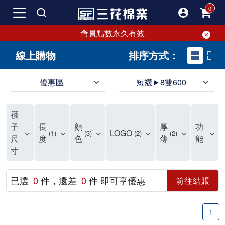
會員點數永久有效
線上購物
排序方式：
優惠區
短襪►8雙600
三花，襪子第一品牌，專注於生產優質好襪。各種款式無限百搭，現正優惠中！
嚴選優質棉製好襪，吸汗透氣，穿著超舒適。三花襪提供足部柔軟與舒適感，雙重毛巾厚襪設計，吸震、防衝擊，隨時保護雙足。三花專業襪為您的足部提供更健康、更安全的保護。
在尋找CP值高的好襪嗎？千萬不要錯過三花優質襪！擁有50多年的品質保證。三花提供防磨舒適襪子，專為運動、休閒和工作設計。各種款式應有盡有，現在好襪8雙500元起
襪
三花嚴選新鮮優質棉製襪，經過七道製襪工序，展現出吸汗透氣、彈性好、伸縮性佳、耐穿耐磨等優異特性。三花襪子曾榮獲國家玉山獎，品質無需擔心，絕對是您值得擁有的好襪。
不再為襪子煩惱！三花提供全家人所需的優質襪子。保持足部乾爽舒適，告別濕黏悶熱，享受透氣舒爽。各種款式滿足您每日穿搭需求，高品質製造，符合您對襪子的高標準。
三花襪子嚴選優質棉料，吸汗透氣，符合人體工學，不易滑動，是日常必備。50年專業改良，穿上即可感受精湛工藝，舒適時尚兼備，三花襪子是最好的選擇。無論流行設計或經典款式，三花襪子都能滿足需求，讓你每天享受絕佳穿著感受。
我是個超級襪控。大多數女生可能需要很多鞋子，但我更偏愛襪子。鞋襪本一家，但我覺得一雙好看的襪子會蓋過鞋子的風采，大家的焦點還是會落在襪子上。而且襪子比鞋子便宜很多，一雙鞋1000元，誇張一點可以買20雙襪子，滿足蒐集癖好也不會心疼。 我的襪子非常多，衣櫃裡有兩個大抽屜專門放襪子，還有內部分隔。因為襪子的種類很多，有長、短、中筒、隱形、傳統、五指等，身為資深襪控，真的需要好好將這些襪子分門別類。 要把襪子穿得好，其實不簡單，比穿對鞋子難多了。襪子有時是主角，有時是配角，更多時候甚至不是個咖。現在流行穿到小腿肚的襪子，但小腿肌肉過於發達的人穿這種襪子會顯得小腿粗。襪子對整體穿衣的氣質影響很大，長得仙氣的女生適合穿純色系的襪子，因為她們的臉已經夠吸睛了。如果穿搭比較素，長得沒那麼仙的話，可以搭配色彩及圖案浮誇的襪子，把重點放在襪子上。 隱形襪剛流行時大家一窩蜂穿，這幾年各式圖案的襪子又強勢回歸，這種襪子很美但穿搭難度高。這種襪子適合大多數人，穿短裙、短褲時，搭配衣服的重點色系露出來的襪子，會讓整體多一點層次感。小腿細的人穿及膝裙搭配這種襪子也很適合，小腿粗的則在露大腿時穿這種襪子，能轉移視覺焦點。 除了用長度分類襪子外，我還會用場合來分。會露出來穿的襪子與不會外露的襪子。會外露的襪子基本上不是全素就是有特殊圖案的，很值得大家瞧瞧。不會外露的襪子就是那種耐穿耐磨的，只需要堅韌不易破，外觀不要太醜就好。還有一種襪子是專門買來磨鞋子穿的，有些新鞋很磨腳，不穿襪肯定會流血，所以我會故意買厚又紮實的襪子來搭配新鞋穿，馴鞋的概念。 我媽常笑我說我的襪子可以襪襪相連到天邊，如果把我的襪子全部串起來，應該可以跟101一樣高。有些襪子很美，捨不得穿，因為穿過、洗過一定會變鬆變薄，有時會破，真的捨不得。但一直把襪子收藏在衣櫃不穿也很可惜，所以我還是會穿，但一定會留下穿這襪子的照片，當作紀念。 襪子是消耗品，正常來說1~1.5年就應該更換，因為襪子會吸收很多腳汗，雖然每次穿完都會清洗，但無法完全阻止細菌滋生。能穿上這麼久的襪子也算很耐穿了。因為我腳型的關係，大拇指比較長，加上喜歡走路，襪子磨損比較多，所以一般襪子能完好無缺穿上6-8個月已經很厲害了。 不知道大家有沒有發現，明明一起丟進洗衣機的襪子，常常會消失一隻，只剩一隻襪子，到處找都找不到。以前會生氣把僅剩的一隻襪子丟了，但現在覺得太浪費，所以會大膽穿上兩隻不同的襪子，一隻腳一種襪子，兩隻腳不一樣的襪子。反正不會拖鞋子，不一樣的襪子應該也不會怎樣，就算真的脫鞋了，好像也不太會有人注意到。 最後提醒大家，買襪子要注重品質與舒適。一雙襪子有幾千元的也有10元的，圖案好不好看看個人品味，但足部要承受全身重量，穿著襪子的時間又長，買雙好襪子保護雙足真的不能小氣。有時圖案很美的襪子因為有大片印刷在襪身，襪子變很硬，長時間摩擦皮膚不好，這樣的襪子就算了吧。不要因為襪子便宜就委屈了自己的腳。還是呼籲一下，多支持台灣的襪品牌，太多國外品牌的夾殺讓襪市場很競爭，能盡點力量促進台灣市場交易，也是不錯的。
子
長
顏
厚
功
LOGO
1
3
2
2
尺
度
色
薄
能
寸
已選
0
件，還差
0
件 即可享優惠
前往結賬
1