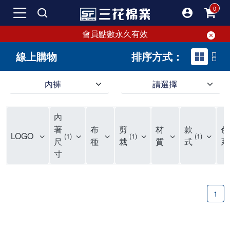
會員點數永久有效
線上購物
排序方式：
內褲
請選擇
內褲、平口褲、純棉內褲，50年優質棉製造，品質保證安心!
寬鬆立體剪裁純棉內褲、平口褲，雙層門襟設計，舒適不走光，在家可當短褲穿，一件抵兩件，超高CP值。
資深打版師打造五片式專利剪裁，行動自如不卡卡，舒適美感兼具，高品質平價好穿。買三花內褲對身體最好!
內
選擇內褲、平口褲、純棉內褲首重品質。舒適、透氣的內褲、平口褲、純棉內褲能影響健康，須謹慎挑選。三花內褲透氣不悶，值得信賴！
三花內褲、平口褲、純棉內褲50年來持續升級，符合人體工學設計，柔軟無勒痕的鬆緊帶。三花內褲是肌膚好友，口碑熱銷！
選擇內褲首重品質。三花內褲50年來不斷升級，證明其卓越品質。符合人體工學剪裁，柔軟無痕鬆緊帶，是必買首選。兼具品質與外型，與肌膚零感接觸，穿著舒適，看來有質感。三花內褲設計獨特，質料優良，專業剪裁，呵護肌膚。新鮮高品質棉材製成，多款選擇，耐洗耐穿，三花內褲絕對首選。
"內褲購買及使用經驗網友來信分享 近年來，我經常在大型連鎖賣場如佳瑪、美華泰等地看到三花內褲的展示。最近一兩年，甚至百貨公司及街頭店鋪都開始大量出現三花專櫃或專賣店。我猜測，這應該是三花在營運策略上的調整，才使得這些改變成為現實。 本來，三花內褲一直是消費者選購內褲時的熱門選項之一。內褲櫃點的增多使我更加注意到這個品牌，因此我在選購內褲時，特意多研究了一下三花內褲的設計。 先從內褲外層包裝談起，有些內褲有PP袋包裝，有些則沒有。雖然這是一件小事，但我發現朋友們中有人會介意內褲包裝沒有PP袋。他們認為沒有PP袋會使包裝不夠精美。對我來說，有PP袋確實能提升包裝的精緻度，但內褲不裝PP袋其實也算是環保。所以，這就看每個人對內褲包裝的需求和感受了。 每次購買內褲時，我都會特別帶一件五片式剪裁的內褲。三花的平口內褲被稱為全國第一件五片式剪裁內褲，這話應該不是隨便說說的，畢竟三花是一個擁有超過50年歷史的老品牌，專注於研發和改良內褲。當初，我覺得這種設計有些花俏，只是圖個新鮮買來試試，結果發現內褲多一片真的有其優勢，尤其是減少了內褲卡屁的次數。雖然這個狀況不可能完全消失，但大大增加了穿著的舒適度。 三花內褲的價格也在我能接受的範圍內，因此它逐漸成為我的心頭好。此外，內褲選購時的另一個重要因素是鬆緊帶。看內褲是否舊了，第一眼通常看鬆緊帶。故意或不小心露出內褲褲頭的時候，印象分數也是由鬆緊帶決定的。 很多內褲品牌強調鬆緊帶的造型及花樣，這類內褲非常適合一些特殊場合，如單身聯誼或約會時穿著，能夠加分不少。日常使用的內褲則建議選擇鬆緊帶不易鬆垮的，花樣其次。三花特別強調內褲鬆緊帶的耐洗度，而其他品牌鮮少提及這一點。 分場合選擇內褲是我的習慣。特殊場合內褲要講究一點，但平日則需要選擇鬆緊帶有保障的內褲。畢竟，內褲是每天陪伴我們超過12個小時的衣物，找到適合自己且耐洗耐穿高CP值的內褲才是最明智的選擇。 內褲畢竟是消耗品，定期更換非常重要。如果內褲沾染到髒污或處於潮濕的環境，就不應該撐太久。這是因為內褲長期接觸身體的重要部位，所以選擇和保養都要謹慎。 以上是我個人的內褲使用分享，並非業配，不代表任何人的立場。內褲還是要以自身體驗最為準確。希望大家都能找到適合自己的內褲，並多多支持台灣品牌。"
著
布
剪
材
款
色
LOGO
1
1
1
尺
種
裁
質
式
系
寸
1