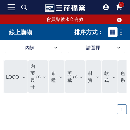
會員點數永久有效
線上購物
排序方式：
內褲
請選擇
內褲、平口褲、純棉內褲，50年優質棉製造，品質保證安心!
寬鬆立體剪裁純棉內褲、平口褲，雙層門襟設計，舒適不走光，在家可當短褲穿，一件抵兩件，超高CP值。
資深打版師打造五片式專利剪裁，行動自如不卡卡，舒適美感兼具，高品質平價好穿。買三花內褲對身體最好!
內
選擇內褲、平口褲、純棉內褲首重品質。舒適、透氣的內褲、平口褲、純棉內褲能影響健康，須謹慎挑選。三花內褲透氣不悶，值得信賴！
三花內褲、平口褲、純棉內褲50年來持續升級，符合人體工學設計，柔軟無勒痕的鬆緊帶。三花內褲是肌膚好友，口碑熱銷！
選擇內褲首重品質。三花內褲50年來不斷升級，證明其卓越品質。符合人體工學剪裁，柔軟無痕鬆緊帶，是必買首選。兼具品質與外型，與肌膚零感接觸，穿著舒適，看來有質感。三花內褲設計獨特，質料優良，專業剪裁，呵護肌膚。新鮮高品質棉材製成，多款選擇，耐洗耐穿，三花內褲絕對首選。
"內褲購買及使用經驗網友來信分享 近年來，我經常在大型連鎖賣場如佳瑪、美華泰等地看到三花內褲的展示。最近一兩年，甚至百貨公司及街頭店鋪都開始大量出現三花專櫃或專賣店。我猜測，這應該是三花在營運策略上的調整，才使得這些改變成為現實。 本來，三花內褲一直是消費者選購內褲時的熱門選項之一。內褲櫃點的增多使我更加注意到這個品牌，因此我在選購內褲時，特意多研究了一下三花內褲的設計。 先從內褲外層包裝談起，有些內褲有PP袋包裝，有些則沒有。雖然這是一件小事，但我發現朋友們中有人會介意內褲包裝沒有PP袋。他們認為沒有PP袋會使包裝不夠精美。對我來說，有PP袋確實能提升包裝的精緻度，但內褲不裝PP袋其實也算是環保。所以，這就看每個人對內褲包裝的需求和感受了。 每次購買內褲時，我都會特別帶一件五片式剪裁的內褲。三花的平口內褲被稱為全國第一件五片式剪裁內褲，這話應該不是隨便說說的，畢竟三花是一個擁有超過50年歷史的老品牌，專注於研發和改良內褲。當初，我覺得這種設計有些花俏，只是圖個新鮮買來試試，結果發現內褲多一片真的有其優勢，尤其是減少了內褲卡屁的次數。雖然這個狀況不可能完全消失，但大大增加了穿著的舒適度。 三花內褲的價格也在我能接受的範圍內，因此它逐漸成為我的心頭好。此外，內褲選購時的另一個重要因素是鬆緊帶。看內褲是否舊了，第一眼通常看鬆緊帶。故意或不小心露出內褲褲頭的時候，印象分數也是由鬆緊帶決定的。 很多內褲品牌強調鬆緊帶的造型及花樣，這類內褲非常適合一些特殊場合，如單身聯誼或約會時穿著，能夠加分不少。日常使用的內褲則建議選擇鬆緊帶不易鬆垮的，花樣其次。三花特別強調內褲鬆緊帶的耐洗度，而其他品牌鮮少提及這一點。 分場合選擇內褲是我的習慣。特殊場合內褲要講究一點，但平日則需要選擇鬆緊帶有保障的內褲。畢竟，內褲是每天陪伴我們超過12個小時的衣物，找到適合自己且耐洗耐穿高CP值的內褲才是最明智的選擇。 內褲畢竟是消耗品，定期更換非常重要。如果內褲沾染到髒污或處於潮濕的環境，就不應該撐太久。這是因為內褲長期接觸身體的重要部位，所以選擇和保養都要謹慎。 以上是我個人的內褲使用分享，並非業配，不代表任何人的立場。內褲還是要以自身體驗最為準確。希望大家都能找到適合自己的內褲，並多多支持台灣品牌。"
著
布
剪
材
款
色
LOGO
1
1
3
尺
種
裁
質
式
系
寸
1