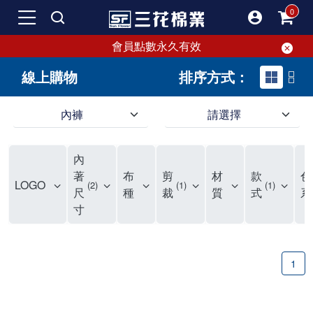
會員點數永久有效
線上購物
排序方式：
內褲
請選擇
內褲、平口褲、純棉內褲，50年優質棉製造，品質保證安心!
寬鬆立體剪裁純棉內褲、平口褲，雙層門襟設計，舒適不走光，在家可當短褲穿，一件抵兩件，超高CP值。
資深打版師打造五片式專利剪裁，行動自如不卡卡，舒適美感兼具，高品質平價好穿。買三花內褲對身體最好!
內
選擇內褲、平口褲、純棉內褲首重品質。舒適、透氣的內褲、平口褲、純棉內褲能影響健康，須謹慎挑選。三花內褲透氣不悶，值得信賴！
三花內褲、平口褲、純棉內褲50年來持續升級，符合人體工學設計，柔軟無勒痕的鬆緊帶。三花內褲是肌膚好友，口碑熱銷！
選擇內褲首重品質。三花內褲50年來不斷升級，證明其卓越品質。符合人體工學剪裁，柔軟無痕鬆緊帶，是必買首選。兼具品質與外型，與肌膚零感接觸，穿著舒適，看來有質感。三花內褲設計獨特，質料優良，專業剪裁，呵護肌膚。新鮮高品質棉材製成，多款選擇，耐洗耐穿，三花內褲絕對首選。
"內褲購買及使用經驗網友來信分享 近年來，我經常在大型連鎖賣場如佳瑪、美華泰等地看到三花內褲的展示。最近一兩年，甚至百貨公司及街頭店鋪都開始大量出現三花專櫃或專賣店。我猜測，這應該是三花在營運策略上的調整，才使得這些改變成為現實。 本來，三花內褲一直是消費者選購內褲時的熱門選項之一。內褲櫃點的增多使我更加注意到這個品牌，因此我在選購內褲時，特意多研究了一下三花內褲的設計。 先從內褲外層包裝談起，有些內褲有PP袋包裝，有些則沒有。雖然這是一件小事，但我發現朋友們中有人會介意內褲包裝沒有PP袋。他們認為沒有PP袋會使包裝不夠精美。對我來說，有PP袋確實能提升包裝的精緻度，但內褲不裝PP袋其實也算是環保。所以，這就看每個人對內褲包裝的需求和感受了。 每次購買內褲時，我都會特別帶一件五片式剪裁的內褲。三花的平口內褲被稱為全國第一件五片式剪裁內褲，這話應該不是隨便說說的，畢竟三花是一個擁有超過50年歷史的老品牌，專注於研發和改良內褲。當初，我覺得這種設計有些花俏，只是圖個新鮮買來試試，結果發現內褲多一片真的有其優勢，尤其是減少了內褲卡屁的次數。雖然這個狀況不可能完全消失，但大大增加了穿著的舒適度。 三花內褲的價格也在我能接受的範圍內，因此它逐漸成為我的心頭好。此外，內褲選購時的另一個重要因素是鬆緊帶。看內褲是否舊了，第一眼通常看鬆緊帶。故意或不小心露出內褲褲頭的時候，印象分數也是由鬆緊帶決定的。 很多內褲品牌強調鬆緊帶的造型及花樣，這類內褲非常適合一些特殊場合，如單身聯誼或約會時穿著，能夠加分不少。日常使用的內褲則建議選擇鬆緊帶不易鬆垮的，花樣其次。三花特別強調內褲鬆緊帶的耐洗度，而其他品牌鮮少提及這一點。 分場合選擇內褲是我的習慣。特殊場合內褲要講究一點，但平日則需要選擇鬆緊帶有保障的內褲。畢竟，內褲是每天陪伴我們超過12個小時的衣物，找到適合自己且耐洗耐穿高CP值的內褲才是最明智的選擇。 內褲畢竟是消耗品，定期更換非常重要。如果內褲沾染到髒污或處於潮濕的環境，就不應該撐太久。這是因為內褲長期接觸身體的重要部位，所以選擇和保養都要謹慎。 以上是我個人的內褲使用分享，並非業配，不代表任何人的立場。內褲還是要以自身體驗最為準確。希望大家都能找到適合自己的內褲，並多多支持台灣品牌。"
著
布
剪
材
款
色
LOGO
2
1
1
尺
種
裁
質
式
系
寸
1