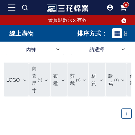
會員點數永久有效
線上購物
排序方式：
內褲
請選擇
內褲、平口褲、純棉內褲，50年優質棉製造，品質保證安心!
寬鬆立體剪裁純棉內褲、平口褲，雙層門襟設計，舒適不走光，在家可當短褲穿，一件抵兩件，超高CP值。
資深打版師打造五片式專利剪裁，行動自如不卡卡，舒適美感兼具，高品質平價好穿。買三花內褲對身體最好!
內
選擇內褲、平口褲、純棉內褲首重品質。舒適、透氣的內褲、平口褲、純棉內褲能影響健康，須謹慎挑選。三花內褲透氣不悶，值得信賴！
三花內褲、平口褲、純棉內褲50年來持續升級，符合人體工學設計，柔軟無勒痕的鬆緊帶。三花內褲是肌膚好友，口碑熱銷！
選擇內褲首重品質。三花內褲50年來不斷升級，證明其卓越品質。符合人體工學剪裁，柔軟無痕鬆緊帶，是必買首選。兼具品質與外型，與肌膚零感接觸，穿著舒適，看來有質感。三花內褲設計獨特，質料優良，專業剪裁，呵護肌膚。新鮮高品質棉材製成，多款選擇，耐洗耐穿，三花內褲絕對首選。
"內褲購買及使用經驗網友來信分享 近年來，我經常在大型連鎖賣場如佳瑪、美華泰等地看到三花內褲的展示。最近一兩年，甚至百貨公司及街頭店鋪都開始大量出現三花專櫃或專賣店。我猜測，這應該是三花在營運策略上的調整，才使得這些改變成為現實。 本來，三花內褲一直是消費者選購內褲時的熱門選項之一。內褲櫃點的增多使我更加注意到這個品牌，因此我在選購內褲時，特意多研究了一下三花內褲的設計。 先從內褲外層包裝談起，有些內褲有PP袋包裝，有些則沒有。雖然這是一件小事，但我發現朋友們中有人會介意內褲包裝沒有PP袋。他們認為沒有PP袋會使包裝不夠精美。對我來說，有PP袋確實能提升包裝的精緻度，但內褲不裝PP袋其實也算是環保。所以，這就看每個人對內褲包裝的需求和感受了。 每次購買內褲時，我都會特別帶一件五片式剪裁的內褲。三花的平口內褲被稱為全國第一件五片式剪裁內褲，這話應該不是隨便說說的，畢竟三花是一個擁有超過50年歷史的老品牌，專注於研發和改良內褲。當初，我覺得這種設計有些花俏，只是圖個新鮮買來試試，結果發現內褲多一片真的有其優勢，尤其是減少了內褲卡屁的次數。雖然這個狀況不可能完全消失，但大大增加了穿著的舒適度。 三花內褲的價格也在我能接受的範圍內，因此它逐漸成為我的心頭好。此外，內褲選購時的另一個重要因素是鬆緊帶。看內褲是否舊了，第一眼通常看鬆緊帶。故意或不小心露出內褲褲頭的時候，印象分數也是由鬆緊帶決定的。 很多內褲品牌強調鬆緊帶的造型及花樣，這類內褲非常適合一些特殊場合，如單身聯誼或約會時穿著，能夠加分不少。日常使用的內褲則建議選擇鬆緊帶不易鬆垮的，花樣其次。三花特別強調內褲鬆緊帶的耐洗度，而其他品牌鮮少提及這一點。 分場合選擇內褲是我的習慣。特殊場合內褲要講究一點，但平日則需要選擇鬆緊帶有保障的內褲。畢竟，內褲是每天陪伴我們超過12個小時的衣物，找到適合自己且耐洗耐穿高CP值的內褲才是最明智的選擇。 內褲畢竟是消耗品，定期更換非常重要。如果內褲沾染到髒污或處於潮濕的環境，就不應該撐太久。這是因為內褲長期接觸身體的重要部位，所以選擇和保養都要謹慎。 以上是我個人的內褲使用分享，並非業配，不代表任何人的立場。內褲還是要以自身體驗最為準確。希望大家都能找到適合自己的內褲，並多多支持台灣品牌。"
著
布
剪
材
款
色
LOGO
1
1
1
尺
種
裁
質
式
系
寸
1