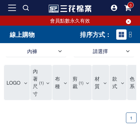
會員點數永久有效
線上購物
排序方式：
內褲
請選擇
內褲、平口褲、純棉內褲，50年優質棉製造，品質保證安心!
寬鬆立體剪裁純棉內褲、平口褲，雙層門襟設計，舒適不走光，在家可當短褲穿，一件抵兩件，超高CP值。
資深打版師打造五片式專利剪裁，行動自如不卡卡，舒適美感兼具，高品質平價好穿。買三花內褲對身體最好!
內
選擇內褲、平口褲、純棉內褲首重品質。舒適、透氣的內褲、平口褲、純棉內褲能影響健康，須謹慎挑選。三花內褲透氣不悶，值得信賴！
三花內褲、平口褲、純棉內褲50年來持續升級，符合人體工學設計，柔軟無勒痕的鬆緊帶。三花內褲是肌膚好友，口碑熱銷！
選擇內褲首重品質。三花內褲50年來不斷升級，證明其卓越品質。符合人體工學剪裁，柔軟無痕鬆緊帶，是必買首選。兼具品質與外型，與肌膚零感接觸，穿著舒適，看來有質感。三花內褲設計獨特，質料優良，專業剪裁，呵護肌膚。新鮮高品質棉材製成，多款選擇，耐洗耐穿，三花內褲絕對首選。
"內褲購買及使用經驗網友來信分享 近年來，我經常在大型連鎖賣場如佳瑪、美華泰等地看到三花內褲的展示。最近一兩年，甚至百貨公司及街頭店鋪都開始大量出現三花專櫃或專賣店。我猜測，這應該是三花在營運策略上的調整，才使得這些改變成為現實。 本來，三花內褲一直是消費者選購內褲時的熱門選項之一。內褲櫃點的增多使我更加注意到這個品牌，因此我在選購內褲時，特意多研究了一下三花內褲的設計。 先從內褲外層包裝談起，有些內褲有PP袋包裝，有些則沒有。雖然這是一件小事，但我發現朋友們中有人會介意內褲包裝沒有PP袋。他們認為沒有PP袋會使包裝不夠精美。對我來說，有PP袋確實能提升包裝的精緻度，但內褲不裝PP袋其實也算是環保。所以，這就看每個人對內褲包裝的需求和感受了。 每次購買內褲時，我都會特別帶一件五片式剪裁的內褲。三花的平口內褲被稱為全國第一件五片式剪裁內褲，這話應該不是隨便說說的，畢竟三花是一個擁有超過50年歷史的老品牌，專注於研發和改良內褲。當初，我覺得這種設計有些花俏，只是圖個新鮮買來試試，結果發現內褲多一片真的有其優勢，尤其是減少了內褲卡屁的次數。雖然這個狀況不可能完全消失，但大大增加了穿著的舒適度。 三花內褲的價格也在我能接受的範圍內，因此它逐漸成為我的心頭好。此外，內褲選購時的另一個重要因素是鬆緊帶。看內褲是否舊了，第一眼通常看鬆緊帶。故意或不小心露出內褲褲頭的時候，印象分數也是由鬆緊帶決定的。 很多內褲品牌強調鬆緊帶的造型及花樣，這類內褲非常適合一些特殊場合，如單身聯誼或約會時穿著，能夠加分不少。日常使用的內褲則建議選擇鬆緊帶不易鬆垮的，花樣其次。三花特別強調內褲鬆緊帶的耐洗度，而其他品牌鮮少提及這一點。 分場合選擇內褲是我的習慣。特殊場合內褲要講究一點，但平日則需要選擇鬆緊帶有保障的內褲。畢竟，內褲是每天陪伴我們超過12個小時的衣物，找到適合自己且耐洗耐穿高CP值的內褲才是最明智的選擇。 內褲畢竟是消耗品，定期更換非常重要。如果內褲沾染到髒污或處於潮濕的環境，就不應該撐太久。這是因為內褲長期接觸身體的重要部位，所以選擇和保養都要謹慎。 以上是我個人的內褲使用分享，並非業配，不代表任何人的立場。內褲還是要以自身體驗最為準確。希望大家都能找到適合自己的內褲，並多多支持台灣品牌。"
著
布
剪
材
款
色
LOGO
1
1
4
尺
種
裁
質
式
系
寸
1