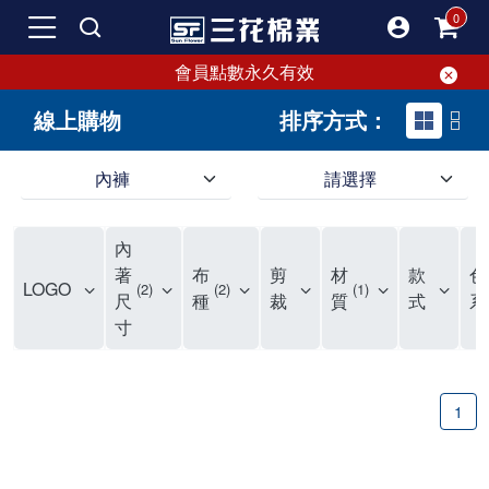
會員點數永久有效
線上購物
排序方式：
內褲
請選擇
內褲、平口褲、純棉內褲，50年優質棉製造，品質保證安心!
寬鬆立體剪裁純棉內褲、平口褲，雙層門襟設計，舒適不走光，在家可當短褲穿，一件抵兩件，超高CP值。
資深打版師打造五片式專利剪裁，行動自如不卡卡，舒適美感兼具，高品質平價好穿。買三花內褲對身體最好!
內
選擇內褲、平口褲、純棉內褲首重品質。舒適、透氣的內褲、平口褲、純棉內褲能影響健康，須謹慎挑選。三花內褲透氣不悶，值得信賴！
三花內褲、平口褲、純棉內褲50年來持續升級，符合人體工學設計，柔軟無勒痕的鬆緊帶。三花內褲是肌膚好友，口碑熱銷！
選擇內褲首重品質。三花內褲50年來不斷升級，證明其卓越品質。符合人體工學剪裁，柔軟無痕鬆緊帶，是必買首選。兼具品質與外型，與肌膚零感接觸，穿著舒適，看來有質感。三花內褲設計獨特，質料優良，專業剪裁，呵護肌膚。新鮮高品質棉材製成，多款選擇，耐洗耐穿，三花內褲絕對首選。
"內褲購買及使用經驗網友來信分享 近年來，我經常在大型連鎖賣場如佳瑪、美華泰等地看到三花內褲的展示。最近一兩年，甚至百貨公司及街頭店鋪都開始大量出現三花專櫃或專賣店。我猜測，這應該是三花在營運策略上的調整，才使得這些改變成為現實。 本來，三花內褲一直是消費者選購內褲時的熱門選項之一。內褲櫃點的增多使我更加注意到這個品牌，因此我在選購內褲時，特意多研究了一下三花內褲的設計。 先從內褲外層包裝談起，有些內褲有PP袋包裝，有些則沒有。雖然這是一件小事，但我發現朋友們中有人會介意內褲包裝沒有PP袋。他們認為沒有PP袋會使包裝不夠精美。對我來說，有PP袋確實能提升包裝的精緻度，但內褲不裝PP袋其實也算是環保。所以，這就看每個人對內褲包裝的需求和感受了。 每次購買內褲時，我都會特別帶一件五片式剪裁的內褲。三花的平口內褲被稱為全國第一件五片式剪裁內褲，這話應該不是隨便說說的，畢竟三花是一個擁有超過50年歷史的老品牌，專注於研發和改良內褲。當初，我覺得這種設計有些花俏，只是圖個新鮮買來試試，結果發現內褲多一片真的有其優勢，尤其是減少了內褲卡屁的次數。雖然這個狀況不可能完全消失，但大大增加了穿著的舒適度。 三花內褲的價格也在我能接受的範圍內，因此它逐漸成為我的心頭好。此外，內褲選購時的另一個重要因素是鬆緊帶。看內褲是否舊了，第一眼通常看鬆緊帶。故意或不小心露出內褲褲頭的時候，印象分數也是由鬆緊帶決定的。 很多內褲品牌強調鬆緊帶的造型及花樣，這類內褲非常適合一些特殊場合，如單身聯誼或約會時穿著，能夠加分不少。日常使用的內褲則建議選擇鬆緊帶不易鬆垮的，花樣其次。三花特別強調內褲鬆緊帶的耐洗度，而其他品牌鮮少提及這一點。 分場合選擇內褲是我的習慣。特殊場合內褲要講究一點，但平日則需要選擇鬆緊帶有保障的內褲。畢竟，內褲是每天陪伴我們超過12個小時的衣物，找到適合自己且耐洗耐穿高CP值的內褲才是最明智的選擇。 內褲畢竟是消耗品，定期更換非常重要。如果內褲沾染到髒污或處於潮濕的環境，就不應該撐太久。這是因為內褲長期接觸身體的重要部位，所以選擇和保養都要謹慎。 以上是我個人的內褲使用分享，並非業配，不代表任何人的立場。內褲還是要以自身體驗最為準確。希望大家都能找到適合自己的內褲，並多多支持台灣品牌。"
著
布
剪
材
款
色
LOGO
2
2
1
尺
種
裁
質
式
系
寸
1