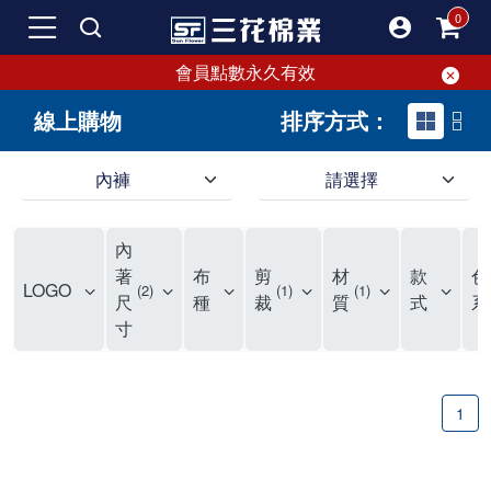
會員點數永久有效
線上購物
排序方式：
內褲
請選擇
內褲、平口褲、純棉內褲，50年優質棉製造，品質保證安心!
寬鬆立體剪裁純棉內褲、平口褲，雙層門襟設計，舒適不走光，在家可當短褲穿，一件抵兩件，超高CP值。
資深打版師打造五片式專利剪裁，行動自如不卡卡，舒適美感兼具，高品質平價好穿。買三花內褲對身體最好!
內
選擇內褲、平口褲、純棉內褲首重品質。舒適、透氣的內褲、平口褲、純棉內褲能影響健康，須謹慎挑選。三花內褲透氣不悶，值得信賴！
三花內褲、平口褲、純棉內褲50年來持續升級，符合人體工學設計，柔軟無勒痕的鬆緊帶。三花內褲是肌膚好友，口碑熱銷！
選擇內褲首重品質。三花內褲50年來不斷升級，證明其卓越品質。符合人體工學剪裁，柔軟無痕鬆緊帶，是必買首選。兼具品質與外型，與肌膚零感接觸，穿著舒適，看來有質感。三花內褲設計獨特，質料優良，專業剪裁，呵護肌膚。新鮮高品質棉材製成，多款選擇，耐洗耐穿，三花內褲絕對首選。
"內褲購買及使用經驗網友來信分享 近年來，我經常在大型連鎖賣場如佳瑪、美華泰等地看到三花內褲的展示。最近一兩年，甚至百貨公司及街頭店鋪都開始大量出現三花專櫃或專賣店。我猜測，這應該是三花在營運策略上的調整，才使得這些改變成為現實。 本來，三花內褲一直是消費者選購內褲時的熱門選項之一。內褲櫃點的增多使我更加注意到這個品牌，因此我在選購內褲時，特意多研究了一下三花內褲的設計。 先從內褲外層包裝談起，有些內褲有PP袋包裝，有些則沒有。雖然這是一件小事，但我發現朋友們中有人會介意內褲包裝沒有PP袋。他們認為沒有PP袋會使包裝不夠精美。對我來說，有PP袋確實能提升包裝的精緻度，但內褲不裝PP袋其實也算是環保。所以，這就看每個人對內褲包裝的需求和感受了。 每次購買內褲時，我都會特別帶一件五片式剪裁的內褲。三花的平口內褲被稱為全國第一件五片式剪裁內褲，這話應該不是隨便說說的，畢竟三花是一個擁有超過50年歷史的老品牌，專注於研發和改良內褲。當初，我覺得這種設計有些花俏，只是圖個新鮮買來試試，結果發現內褲多一片真的有其優勢，尤其是減少了內褲卡屁的次數。雖然這個狀況不可能完全消失，但大大增加了穿著的舒適度。 三花內褲的價格也在我能接受的範圍內，因此它逐漸成為我的心頭好。此外，內褲選購時的另一個重要因素是鬆緊帶。看內褲是否舊了，第一眼通常看鬆緊帶。故意或不小心露出內褲褲頭的時候，印象分數也是由鬆緊帶決定的。 很多內褲品牌強調鬆緊帶的造型及花樣，這類內褲非常適合一些特殊場合，如單身聯誼或約會時穿著，能夠加分不少。日常使用的內褲則建議選擇鬆緊帶不易鬆垮的，花樣其次。三花特別強調內褲鬆緊帶的耐洗度，而其他品牌鮮少提及這一點。 分場合選擇內褲是我的習慣。特殊場合內褲要講究一點，但平日則需要選擇鬆緊帶有保障的內褲。畢竟，內褲是每天陪伴我們超過12個小時的衣物，找到適合自己且耐洗耐穿高CP值的內褲才是最明智的選擇。 內褲畢竟是消耗品，定期更換非常重要。如果內褲沾染到髒污或處於潮濕的環境，就不應該撐太久。這是因為內褲長期接觸身體的重要部位，所以選擇和保養都要謹慎。 以上是我個人的內褲使用分享，並非業配，不代表任何人的立場。內褲還是要以自身體驗最為準確。希望大家都能找到適合自己的內褲，並多多支持台灣品牌。"
著
布
剪
材
款
色
LOGO
2
1
1
尺
種
裁
質
式
系
寸
1