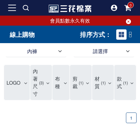
會員點數永久有效
線上購物
排序方式：
內褲
請選擇
內褲、平口褲、純棉內褲，50年優質棉製造，品質保證安心!
寬鬆立體剪裁純棉內褲、平口褲，雙層門襟設計，舒適不走光，在家可當短褲穿，一件抵兩件，超高CP值。
資深打版師打造五片式專利剪裁，行動自如不卡卡，舒適美感兼具，高品質平價好穿。買三花內褲對身體最好!
內
選擇內褲、平口褲、純棉內褲首重品質。舒適、透氣的內褲、平口褲、純棉內褲能影響健康，須謹慎挑選。三花內褲透氣不悶，值得信賴！
三花內褲、平口褲、純棉內褲50年來持續升級，符合人體工學設計，柔軟無勒痕的鬆緊帶。三花內褲是肌膚好友，口碑熱銷！
選擇內褲首重品質。三花內褲50年來不斷升級，證明其卓越品質。符合人體工學剪裁，柔軟無痕鬆緊帶，是必買首選。兼具品質與外型，與肌膚零感接觸，穿著舒適，看來有質感。三花內褲設計獨特，質料優良，專業剪裁，呵護肌膚。新鮮高品質棉材製成，多款選擇，耐洗耐穿，三花內褲絕對首選。
"內褲購買及使用經驗網友來信分享 近年來，我經常在大型連鎖賣場如佳瑪、美華泰等地看到三花內褲的展示。最近一兩年，甚至百貨公司及街頭店鋪都開始大量出現三花專櫃或專賣店。我猜測，這應該是三花在營運策略上的調整，才使得這些改變成為現實。 本來，三花內褲一直是消費者選購內褲時的熱門選項之一。內褲櫃點的增多使我更加注意到這個品牌，因此我在選購內褲時，特意多研究了一下三花內褲的設計。 先從內褲外層包裝談起，有些內褲有PP袋包裝，有些則沒有。雖然這是一件小事，但我發現朋友們中有人會介意內褲包裝沒有PP袋。他們認為沒有PP袋會使包裝不夠精美。對我來說，有PP袋確實能提升包裝的精緻度，但內褲不裝PP袋其實也算是環保。所以，這就看每個人對內褲包裝的需求和感受了。 每次購買內褲時，我都會特別帶一件五片式剪裁的內褲。三花的平口內褲被稱為全國第一件五片式剪裁內褲，這話應該不是隨便說說的，畢竟三花是一個擁有超過50年歷史的老品牌，專注於研發和改良內褲。當初，我覺得這種設計有些花俏，只是圖個新鮮買來試試，結果發現內褲多一片真的有其優勢，尤其是減少了內褲卡屁的次數。雖然這個狀況不可能完全消失，但大大增加了穿著的舒適度。 三花內褲的價格也在我能接受的範圍內，因此它逐漸成為我的心頭好。此外，內褲選購時的另一個重要因素是鬆緊帶。看內褲是否舊了，第一眼通常看鬆緊帶。故意或不小心露出內褲褲頭的時候，印象分數也是由鬆緊帶決定的。 很多內褲品牌強調鬆緊帶的造型及花樣，這類內褲非常適合一些特殊場合，如單身聯誼或約會時穿著，能夠加分不少。日常使用的內褲則建議選擇鬆緊帶不易鬆垮的，花樣其次。三花特別強調內褲鬆緊帶的耐洗度，而其他品牌鮮少提及這一點。 分場合選擇內褲是我的習慣。特殊場合內褲要講究一點，但平日則需要選擇鬆緊帶有保障的內褲。畢竟，內褲是每天陪伴我們超過12個小時的衣物，找到適合自己且耐洗耐穿高CP值的內褲才是最明智的選擇。 內褲畢竟是消耗品，定期更換非常重要。如果內褲沾染到髒污或處於潮濕的環境，就不應該撐太久。這是因為內褲長期接觸身體的重要部位，所以選擇和保養都要謹慎。 以上是我個人的內褲使用分享，並非業配，不代表任何人的立場。內褲還是要以自身體驗最為準確。希望大家都能找到適合自己的內褲，並多多支持台灣品牌。"
著
布
剪
材
款
LOGO
3
1
1
1
尺
種
裁
質
式
寸
1