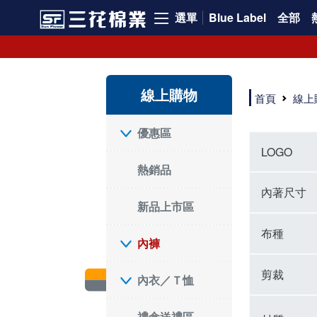
選單
Blue Label
全部
內褲、平口褲、純棉內褲，50年優質棉製造，品質保證安心!
寬鬆立體剪裁純棉內褲、平口褲，雙層門襟設計，舒適不走光，在家可當短褲穿，一件抵兩件，超高CP值。
資深打版師打造五片式專利剪裁，行動自如不卡卡，舒適美感兼具，高品質平價好穿。買三花內褲對身體最好!
線上購物
選擇內褲、平口褲、純棉內褲首重品質。舒適、透氣的內褲、平口褲、純棉內褲能影響健康，須謹慎挑選。三花內褲透氣不悶，值得信賴！
首頁
線上
三花內褲、平口褲、純棉內褲50年來持續升級，符合人體工學設計，柔軟無勒痕的鬆緊帶。三花內褲是肌膚好友，口碑熱銷！
選擇內褲首重品質。三花內褲50年來不斷升級，證明其卓越品質。符合人體工學剪裁，柔軟無痕鬆緊帶，是必買首選。兼具品質與外型，與肌膚零感接觸，穿著舒適，看來有質感。三花內褲設計獨特，質料優良，專業剪裁，呵護肌膚。新鮮高品質棉材製成，多款選擇，耐洗耐穿，三花內褲絕對首選。
"內褲購買及使用經驗網友來信分享 近年來，我經常在大型連鎖賣場如佳瑪、美華泰等地看到三花內褲的展示。最近一兩年，甚至百貨公司及街頭店鋪都開始大量出現三花專櫃或專賣店。我猜測，這應該是三花在營運策略上的調整，才使得這些改變成為現實。 本來，三花內褲一直是消費者選購內褲時的熱門選項之一。內褲櫃點的增多使我更加注意到這個品牌，因此我在選購內褲時，特意多研究了一下三花內褲的設計。 先從內褲外層包裝談起，有些內褲有PP袋包裝，有些則沒有。雖然這是一件小事，但我發現朋友們中有人會介意內褲包裝沒有PP袋。他們認為沒有PP袋會使包裝不夠精美。對我來說，有PP袋確實能提升包裝的精緻度，但內褲不裝PP袋其實也算是環保。所以，這就看每個人對內褲包裝的需求和感受了。 每次購買內褲時，我都會特別帶一件五片式剪裁的內褲。三花的平口內褲被稱為全國第一件五片式剪裁內褲，這話應該不是隨便說說的，畢竟三花是一個擁有超過50年歷史的老品牌，專注於研發和改良內褲。當初，我覺得這種設計有些花俏，只是圖個新鮮買來試試，結果發現內褲多一片真的有其優勢，尤其是減少了內褲卡屁的次數。雖然這個狀況不可能完全消失，但大大增加了穿著的舒適度。 三花內褲的價格也在我能接受的範圍內，因此它逐漸成為我的心頭好。此外，內褲選購時的另一個重要因素是鬆緊帶。看內褲是否舊了，第一眼通常看鬆緊帶。故意或不小心露出內褲褲頭的時候，印象分數也是由鬆緊帶決定的。 很多內褲品牌強調鬆緊帶的造型及花樣，這類內褲非常適合一些特殊場合，如單身聯誼或約會時穿著，能夠加分不少。日常使用的內褲則建議選擇鬆緊帶不易鬆垮的，花樣其次。三花特別強調內褲鬆緊帶的耐洗度，而其他品牌鮮少提及這一點。 分場合選擇內褲是我的習慣。特殊場合內褲要講究一點，但平日則需要選擇鬆緊帶有保障的內褲。畢竟，內褲是每天陪伴我們超過12個小時的衣物，找到適合自己且耐洗耐穿高CP值的內褲才是最明智的選擇。 內褲畢竟是消耗品，定期更換非常重要。如果內褲沾染到髒污或處於潮濕的環境，就不應該撐太久。這是因為內褲長期接觸身體的重要部位，所以選擇和保養都要謹慎。 以上是我個人的內褲使用分享，並非業配，不代表任何人的立場。內褲還是要以自身體驗最為準確。希望大家都能找到適合自己的內褲，並多多支持台灣品牌。"
優惠區
LOGO
熱銷品
內著尺寸
新品上市區
布種
內褲
剪裁
內衣／Ｔ恤
禮盒送禮區