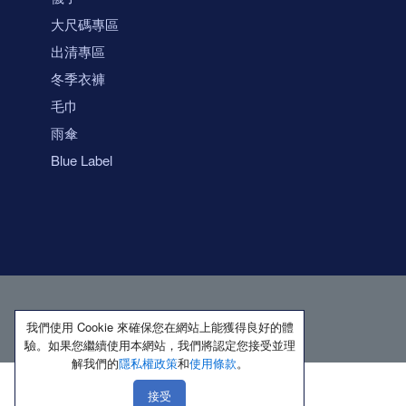
大尺碼專區
出清專區
冬季衣褲
毛巾
雨傘
Blue Label
我們使用 Cookie 來確保您在網站上能獲得良好的體
驗。如果您繼續使用本網站，我們將認定您接受並理
解我們的
隱私權政策
和
使用條款
。
接受
著作權所有 保留一切權利