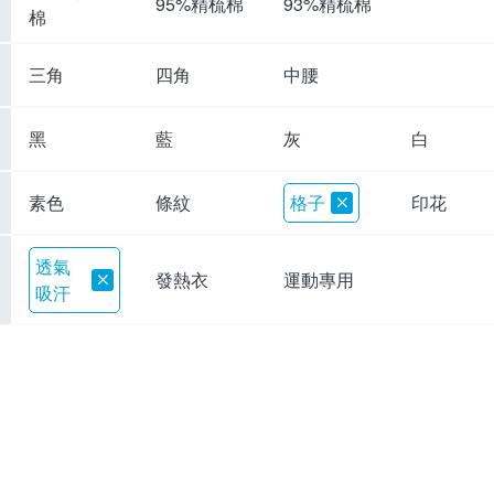
95%精梳棉
93%精梳棉
棉
三角
四角
中腰
黑
藍
灰
白
素色
條紋
格子
印花
透氣
發熱衣
運動專用
吸汗