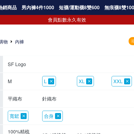
熱銷商品
男內褲4件1000
短襪/運動襪8雙600
無痕襪8雙100
會員點數永久有效
購物
內褲
SF Logo
M
L
XL
XXL
平織布
針織布
寬鬆
合身
100%精梳