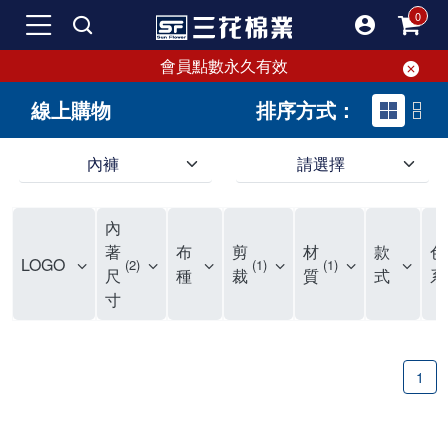
會員點數永久有效
線上購物
排序方式：
內褲
請選擇
內褲、平口褲、純棉內褲，50年優質棉製造，品質保證安心!
寬鬆立體剪裁純棉內褲、平口褲，雙層門襟設計，舒適不走光，在家可當短褲穿，一件抵兩件，超高CP值。
資深打版師打造五片式專利剪裁，行動自如不卡卡，舒適美感兼具，高品質平價好穿。買三花內褲對身體最好!
內
選擇內褲、平口褲、純棉內褲首重品質。舒適、透氣的內褲、平口褲、純棉內褲能影響健康，須謹慎挑選。三花內褲透氣不悶，值得信賴！
三花內褲、平口褲、純棉內褲50年來持續升級，符合人體工學設計，柔軟無勒痕的鬆緊帶。三花內褲是肌膚好友，口碑熱銷！
選擇內褲首重品質。三花內褲50年來不斷升級，證明其卓越品質。符合人體工學剪裁，柔軟無痕鬆緊帶，是必買首選。兼具品質與外型，與肌膚零感接觸，穿著舒適，看來有質感。三花內褲設計獨特，質料優良，專業剪裁，呵護肌膚。新鮮高品質棉材製成，多款選擇，耐洗耐穿，三花內褲絕對首選。
"內褲購買及使用經驗網友來信分享 近年來，我經常在大型連鎖賣場如佳瑪、美華泰等地看到三花內褲的展示。最近一兩年，甚至百貨公司及街頭店鋪都開始大量出現三花專櫃或專賣店。我猜測，這應該是三花在營運策略上的調整，才使得這些改變成為現實。 本來，三花內褲一直是消費者選購內褲時的熱門選項之一。內褲櫃點的增多使我更加注意到這個品牌，因此我在選購內褲時，特意多研究了一下三花內褲的設計。 先從內褲外層包裝談起，有些內褲有PP袋包裝，有些則沒有。雖然這是一件小事，但我發現朋友們中有人會介意內褲包裝沒有PP袋。他們認為沒有PP袋會使包裝不夠精美。對我來說，有PP袋確實能提升包裝的精緻度，但內褲不裝PP袋其實也算是環保。所以，這就看每個人對內褲包裝的需求和感受了。 每次購買內褲時，我都會特別帶一件五片式剪裁的內褲。三花的平口內褲被稱為全國第一件五片式剪裁內褲，這話應該不是隨便說說的，畢竟三花是一個擁有超過50年歷史的老品牌，專注於研發和改良內褲。當初，我覺得這種設計有些花俏，只是圖個新鮮買來試試，結果發現內褲多一片真的有其優勢，尤其是減少了內褲卡屁的次數。雖然這個狀況不可能完全消失，但大大增加了穿著的舒適度。 三花內褲的價格也在我能接受的範圍內，因此它逐漸成為我的心頭好。此外，內褲選購時的另一個重要因素是鬆緊帶。看內褲是否舊了，第一眼通常看鬆緊帶。故意或不小心露出內褲褲頭的時候，印象分數也是由鬆緊帶決定的。 很多內褲品牌強調鬆緊帶的造型及花樣，這類內褲非常適合一些特殊場合，如單身聯誼或約會時穿著，能夠加分不少。日常使用的內褲則建議選擇鬆緊帶不易鬆垮的，花樣其次。三花特別強調內褲鬆緊帶的耐洗度，而其他品牌鮮少提及這一點。 分場合選擇內褲是我的習慣。特殊場合內褲要講究一點，但平日則需要選擇鬆緊帶有保障的內褲。畢竟，內褲是每天陪伴我們超過12個小時的衣物，找到適合自己且耐洗耐穿高CP值的內褲才是最明智的選擇。 內褲畢竟是消耗品，定期更換非常重要。如果內褲沾染到髒污或處於潮濕的環境，就不應該撐太久。這是因為內褲長期接觸身體的重要部位，所以選擇和保養都要謹慎。 以上是我個人的內褲使用分享，並非業配，不代表任何人的立場。內褲還是要以自身體驗最為準確。希望大家都能找到適合自己的內褲，並多多支持台灣品牌。"
著
布
剪
材
款
色
LOGO
2
1
1
尺
種
裁
質
式
系
寸
1