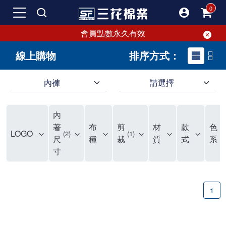
會員點數永久有效
線上購物
排序方式：
內褲
請選擇
內褲、平口褲、純棉內褲，50年優質棉製造，品質保證安心!
寬鬆立體剪裁純棉內褲、平口褲，雙層門襟設計，舒適不走光，在家可當短褲穿，一件抵兩件，超高CP值。
資深打版師打造五片式專利剪裁，行動自如不卡卡，舒適美感兼具，高品質平價好穿。買三花內褲對身體最好!
內
選擇內褲、平口褲、純棉內褲首重品質。舒適、透氣的內褲、平口褲、純棉內褲能影響健康，須謹慎挑選。三花內褲透氣不悶，值得信賴！
三花內褲、平口褲、純棉內褲50年來持續升級，符合人體工學設計，柔軟無勒痕的鬆緊帶。三花內褲是肌膚好友，口碑熱銷！
選擇內褲首重品質。三花內褲50年來不斷升級，證明其卓越品質。符合人體工學剪裁，柔軟無痕鬆緊帶，是必買首選。兼具品質與外型，與肌膚零感接觸，穿著舒適，看來有質感。三花內褲設計獨特，質料優良，專業剪裁，呵護肌膚。新鮮高品質棉材製成，多款選擇，耐洗耐穿，三花內褲絕對首選。
"內褲購買及使用經驗網友來信分享 近年來，我經常在大型連鎖賣場如佳瑪、美華泰等地看到三花內褲的展示。最近一兩年，甚至百貨公司及街頭店鋪都開始大量出現三花專櫃或專賣店。我猜測，這應該是三花在營運策略上的調整，才使得這些改變成為現實。 本來，三花內褲一直是消費者選購內褲時的熱門選項之一。內褲櫃點的增多使我更加注意到這個品牌，因此我在選購內褲時，特意多研究了一下三花內褲的設計。 先從內褲外層包裝談起，有些內褲有PP袋包裝，有些則沒有。雖然這是一件小事，但我發現朋友們中有人會介意內褲包裝沒有PP袋。他們認為沒有PP袋會使包裝不夠精美。對我來說，有PP袋確實能提升包裝的精緻度，但內褲不裝PP袋其實也算是環保。所以，這就看每個人對內褲包裝的需求和感受了。 每次購買內褲時，我都會特別帶一件五片式剪裁的內褲。三花的平口內褲被稱為全國第一件五片式剪裁內褲，這話應該不是隨便說說的，畢竟三花是一個擁有超過50年歷史的老品牌，專注於研發和改良內褲。當初，我覺得這種設計有些花俏，只是圖個新鮮買來試試，結果發現內褲多一片真的有其優勢，尤其是減少了內褲卡屁的次數。雖然這個狀況不可能完全消失，但大大增加了穿著的舒適度。 三花內褲的價格也在我能接受的範圍內，因此它逐漸成為我的心頭好。此外，內褲選購時的另一個重要因素是鬆緊帶。看內褲是否舊了，第一眼通常看鬆緊帶。故意或不小心露出內褲褲頭的時候，印象分數也是由鬆緊帶決定的。 很多內褲品牌強調鬆緊帶的造型及花樣，這類內褲非常適合一些特殊場合，如單身聯誼或約會時穿著，能夠加分不少。日常使用的內褲則建議選擇鬆緊帶不易鬆垮的，花樣其次。三花特別強調內褲鬆緊帶的耐洗度，而其他品牌鮮少提及這一點。 分場合選擇內褲是我的習慣。特殊場合內褲要講究一點，但平日則需要選擇鬆緊帶有保障的內褲。畢竟，內褲是每天陪伴我們超過12個小時的衣物，找到適合自己且耐洗耐穿高CP值的內褲才是最明智的選擇。 內褲畢竟是消耗品，定期更換非常重要。如果內褲沾染到髒污或處於潮濕的環境，就不應該撐太久。這是因為內褲長期接觸身體的重要部位，所以選擇和保養都要謹慎。 以上是我個人的內褲使用分享，並非業配，不代表任何人的立場。內褲還是要以自身體驗最為準確。希望大家都能找到適合自己的內褲，並多多支持台灣品牌。"
著
布
剪
材
款
色
LOGO
2
1
1
尺
種
裁
質
式
系
寸
1