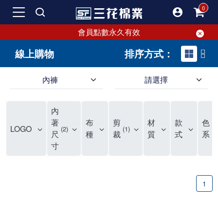
會員點數永久有效
線上購物
排序方式：
內褲
請選擇
內褲、平口褲、純棉內褲，50年優質棉製造，品質保證安心!
寬鬆立體剪裁純棉內褲、平口褲，雙層門襟設計，舒適不走光，在家可當短褲穿，一件抵兩件，超高CP值。
資深打版師打造五片式專利剪裁，行動自如不卡卡，舒適美感兼具，高品質平價好穿。買三花內褲對身體最好!
內
選擇內褲、平口褲、純棉內褲首重品質。舒適、透氣的內褲、平口褲、純棉內褲能影響健康，須謹慎挑選。三花內褲透氣不悶，值得信賴！
三花內褲、平口褲、純棉內褲50年來持續升級，符合人體工學設計，柔軟無勒痕的鬆緊帶。三花內褲是肌膚好友，口碑熱銷！
選擇內褲首重品質。三花內褲50年來不斷升級，證明其卓越品質。符合人體工學剪裁，柔軟無痕鬆緊帶，是必買首選。兼具品質與外型，與肌膚零感接觸，穿著舒適，看來有質感。三花內褲設計獨特，質料優良，專業剪裁，呵護肌膚。新鮮高品質棉材製成，多款選擇，耐洗耐穿，三花內褲絕對首選。
"內褲購買及使用經驗網友來信分享 近年來，我經常在大型連鎖賣場如佳瑪、美華泰等地看到三花內褲的展示。最近一兩年，甚至百貨公司及街頭店鋪都開始大量出現三花專櫃或專賣店。我猜測，這應該是三花在營運策略上的調整，才使得這些改變成為現實。 本來，三花內褲一直是消費者選購內褲時的熱門選項之一。內褲櫃點的增多使我更加注意到這個品牌，因此我在選購內褲時，特意多研究了一下三花內褲的設計。 先從內褲外層包裝談起，有些內褲有PP袋包裝，有些則沒有。雖然這是一件小事，但我發現朋友們中有人會介意內褲包裝沒有PP袋。他們認為沒有PP袋會使包裝不夠精美。對我來說，有PP袋確實能提升包裝的精緻度，但內褲不裝PP袋其實也算是環保。所以，這就看每個人對內褲包裝的需求和感受了。 每次購買內褲時，我都會特別帶一件五片式剪裁的內褲。三花的平口內褲被稱為全國第一件五片式剪裁內褲，這話應該不是隨便說說的，畢竟三花是一個擁有超過50年歷史的老品牌，專注於研發和改良內褲。當初，我覺得這種設計有些花俏，只是圖個新鮮買來試試，結果發現內褲多一片真的有其優勢，尤其是減少了內褲卡屁的次數。雖然這個狀況不可能完全消失，但大大增加了穿著的舒適度。 三花內褲的價格也在我能接受的範圍內，因此它逐漸成為我的心頭好。此外，內褲選購時的另一個重要因素是鬆緊帶。看內褲是否舊了，第一眼通常看鬆緊帶。故意或不小心露出內褲褲頭的時候，印象分數也是由鬆緊帶決定的。 很多內褲品牌強調鬆緊帶的造型及花樣，這類內褲非常適合一些特殊場合，如單身聯誼或約會時穿著，能夠加分不少。日常使用的內褲則建議選擇鬆緊帶不易鬆垮的，花樣其次。三花特別強調內褲鬆緊帶的耐洗度，而其他品牌鮮少提及這一點。 分場合選擇內褲是我的習慣。特殊場合內褲要講究一點，但平日則需要選擇鬆緊帶有保障的內褲。畢竟，內褲是每天陪伴我們超過12個小時的衣物，找到適合自己且耐洗耐穿高CP值的內褲才是最明智的選擇。 內褲畢竟是消耗品，定期更換非常重要。如果內褲沾染到髒污或處於潮濕的環境，就不應該撐太久。這是因為內褲長期接觸身體的重要部位，所以選擇和保養都要謹慎。 以上是我個人的內褲使用分享，並非業配，不代表任何人的立場。內褲還是要以自身體驗最為準確。希望大家都能找到適合自己的內褲，並多多支持台灣品牌。"
著
布
剪
材
款
色
LOGO
2
1
2
尺
種
裁
質
式
系
寸
1