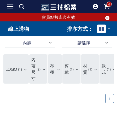
會員點數永久有效
線上購物
排序方式：
內褲
請選擇
內褲、平口褲、純棉內褲，50年優質棉製造，品質保證安心!
寬鬆立體剪裁純棉內褲、平口褲，雙層門襟設計，舒適不走光，在家可當短褲穿，一件抵兩件，超高CP值。
資深打版師打造五片式專利剪裁，行動自如不卡卡，舒適美感兼具，高品質平價好穿。買三花內褲對身體最好!
內
選擇內褲、平口褲、純棉內褲首重品質。舒適、透氣的內褲、平口褲、純棉內褲能影響健康，須謹慎挑選。三花內褲透氣不悶，值得信賴！
三花內褲、平口褲、純棉內褲50年來持續升級，符合人體工學設計，柔軟無勒痕的鬆緊帶。三花內褲是肌膚好友，口碑熱銷！
選擇內褲首重品質。三花內褲50年來不斷升級，證明其卓越品質。符合人體工學剪裁，柔軟無痕鬆緊帶，是必買首選。兼具品質與外型，與肌膚零感接觸，穿著舒適，看來有質感。三花內褲設計獨特，質料優良，專業剪裁，呵護肌膚。新鮮高品質棉材製成，多款選擇，耐洗耐穿，三花內褲絕對首選。
"內褲購買及使用經驗網友來信分享 近年來，我經常在大型連鎖賣場如佳瑪、美華泰等地看到三花內褲的展示。最近一兩年，甚至百貨公司及街頭店鋪都開始大量出現三花專櫃或專賣店。我猜測，這應該是三花在營運策略上的調整，才使得這些改變成為現實。 本來，三花內褲一直是消費者選購內褲時的熱門選項之一。內褲櫃點的增多使我更加注意到這個品牌，因此我在選購內褲時，特意多研究了一下三花內褲的設計。 先從內褲外層包裝談起，有些內褲有PP袋包裝，有些則沒有。雖然這是一件小事，但我發現朋友們中有人會介意內褲包裝沒有PP袋。他們認為沒有PP袋會使包裝不夠精美。對我來說，有PP袋確實能提升包裝的精緻度，但內褲不裝PP袋其實也算是環保。所以，這就看每個人對內褲包裝的需求和感受了。 每次購買內褲時，我都會特別帶一件五片式剪裁的內褲。三花的平口內褲被稱為全國第一件五片式剪裁內褲，這話應該不是隨便說說的，畢竟三花是一個擁有超過50年歷史的老品牌，專注於研發和改良內褲。當初，我覺得這種設計有些花俏，只是圖個新鮮買來試試，結果發現內褲多一片真的有其優勢，尤其是減少了內褲卡屁的次數。雖然這個狀況不可能完全消失，但大大增加了穿著的舒適度。 三花內褲的價格也在我能接受的範圍內，因此它逐漸成為我的心頭好。此外，內褲選購時的另一個重要因素是鬆緊帶。看內褲是否舊了，第一眼通常看鬆緊帶。故意或不小心露出內褲褲頭的時候，印象分數也是由鬆緊帶決定的。 很多內褲品牌強調鬆緊帶的造型及花樣，這類內褲非常適合一些特殊場合，如單身聯誼或約會時穿著，能夠加分不少。日常使用的內褲則建議選擇鬆緊帶不易鬆垮的，花樣其次。三花特別強調內褲鬆緊帶的耐洗度，而其他品牌鮮少提及這一點。 分場合選擇內褲是我的習慣。特殊場合內褲要講究一點，但平日則需要選擇鬆緊帶有保障的內褲。畢竟，內褲是每天陪伴我們超過12個小時的衣物，找到適合自己且耐洗耐穿高CP值的內褲才是最明智的選擇。 內褲畢竟是消耗品，定期更換非常重要。如果內褲沾染到髒污或處於潮濕的環境，就不應該撐太久。這是因為內褲長期接觸身體的重要部位，所以選擇和保養都要謹慎。 以上是我個人的內褲使用分享，並非業配，不代表任何人的立場。內褲還是要以自身體驗最為準確。希望大家都能找到適合自己的內褲，並多多支持台灣品牌。"
著
布
剪
材
款
LOGO
1
2
1
1
1
尺
種
裁
質
式
寸
1