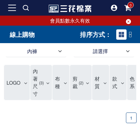
會員點數永久有效
線上購物
排序方式：
內褲
請選擇
內褲、平口褲、純棉內褲，50年優質棉製造，品質保證安心!
寬鬆立體剪裁純棉內褲、平口褲，雙層門襟設計，舒適不走光，在家可當短褲穿，一件抵兩件，超高CP值。
資深打版師打造五片式專利剪裁，行動自如不卡卡，舒適美感兼具，高品質平價好穿。買三花內褲對身體最好!
內
選擇內褲、平口褲、純棉內褲首重品質。舒適、透氣的內褲、平口褲、純棉內褲能影響健康，須謹慎挑選。三花內褲透氣不悶，值得信賴！
三花內褲、平口褲、純棉內褲50年來持續升級，符合人體工學設計，柔軟無勒痕的鬆緊帶。三花內褲是肌膚好友，口碑熱銷！
選擇內褲首重品質。三花內褲50年來不斷升級，證明其卓越品質。符合人體工學剪裁，柔軟無痕鬆緊帶，是必買首選。兼具品質與外型，與肌膚零感接觸，穿著舒適，看來有質感。三花內褲設計獨特，質料優良，專業剪裁，呵護肌膚。新鮮高品質棉材製成，多款選擇，耐洗耐穿，三花內褲絕對首選。
"內褲購買及使用經驗網友來信分享 近年來，我經常在大型連鎖賣場如佳瑪、美華泰等地看到三花內褲的展示。最近一兩年，甚至百貨公司及街頭店鋪都開始大量出現三花專櫃或專賣店。我猜測，這應該是三花在營運策略上的調整，才使得這些改變成為現實。 本來，三花內褲一直是消費者選購內褲時的熱門選項之一。內褲櫃點的增多使我更加注意到這個品牌，因此我在選購內褲時，特意多研究了一下三花內褲的設計。 先從內褲外層包裝談起，有些內褲有PP袋包裝，有些則沒有。雖然這是一件小事，但我發現朋友們中有人會介意內褲包裝沒有PP袋。他們認為沒有PP袋會使包裝不夠精美。對我來說，有PP袋確實能提升包裝的精緻度，但內褲不裝PP袋其實也算是環保。所以，這就看每個人對內褲包裝的需求和感受了。 每次購買內褲時，我都會特別帶一件五片式剪裁的內褲。三花的平口內褲被稱為全國第一件五片式剪裁內褲，這話應該不是隨便說說的，畢竟三花是一個擁有超過50年歷史的老品牌，專注於研發和改良內褲。當初，我覺得這種設計有些花俏，只是圖個新鮮買來試試，結果發現內褲多一片真的有其優勢，尤其是減少了內褲卡屁的次數。雖然這個狀況不可能完全消失，但大大增加了穿著的舒適度。 三花內褲的價格也在我能接受的範圍內，因此它逐漸成為我的心頭好。此外，內褲選購時的另一個重要因素是鬆緊帶。看內褲是否舊了，第一眼通常看鬆緊帶。故意或不小心露出內褲褲頭的時候，印象分數也是由鬆緊帶決定的。 很多內褲品牌強調鬆緊帶的造型及花樣，這類內褲非常適合一些特殊場合，如單身聯誼或約會時穿著，能夠加分不少。日常使用的內褲則建議選擇鬆緊帶不易鬆垮的，花樣其次。三花特別強調內褲鬆緊帶的耐洗度，而其他品牌鮮少提及這一點。 分場合選擇內褲是我的習慣。特殊場合內褲要講究一點，但平日則需要選擇鬆緊帶有保障的內褲。畢竟，內褲是每天陪伴我們超過12個小時的衣物，找到適合自己且耐洗耐穿高CP值的內褲才是最明智的選擇。 內褲畢竟是消耗品，定期更換非常重要。如果內褲沾染到髒污或處於潮濕的環境，就不應該撐太久。這是因為內褲長期接觸身體的重要部位，所以選擇和保養都要謹慎。 以上是我個人的內褲使用分享，並非業配，不代表任何人的立場。內褲還是要以自身體驗最為準確。希望大家都能找到適合自己的內褲，並多多支持台灣品牌。"
著
布
剪
材
款
色
LOGO
3
2
尺
種
裁
質
式
系
寸
1