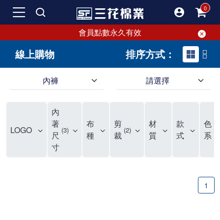
會員點數永久有效
線上購物
排序方式：
內褲
請選擇
內褲、平口褲、純棉內褲，50年優質棉製造，品質保證安心!
寬鬆立體剪裁純棉內褲、平口褲，雙層門襟設計，舒適不走光，在家可當短褲穿，一件抵兩件，超高CP值。
資深打版師打造五片式專利剪裁，行動自如不卡卡，舒適美感兼具，高品質平價好穿。買三花內褲對身體最好!
內
選擇內褲、平口褲、純棉內褲首重品質。舒適、透氣的內褲、平口褲、純棉內褲能影響健康，須謹慎挑選。三花內褲透氣不悶，值得信賴！
三花內褲、平口褲、純棉內褲50年來持續升級，符合人體工學設計，柔軟無勒痕的鬆緊帶。三花內褲是肌膚好友，口碑熱銷！
選擇內褲首重品質。三花內褲50年來不斷升級，證明其卓越品質。符合人體工學剪裁，柔軟無痕鬆緊帶，是必買首選。兼具品質與外型，與肌膚零感接觸，穿著舒適，看來有質感。三花內褲設計獨特，質料優良，專業剪裁，呵護肌膚。新鮮高品質棉材製成，多款選擇，耐洗耐穿，三花內褲絕對首選。
"內褲購買及使用經驗網友來信分享 近年來，我經常在大型連鎖賣場如佳瑪、美華泰等地看到三花內褲的展示。最近一兩年，甚至百貨公司及街頭店鋪都開始大量出現三花專櫃或專賣店。我猜測，這應該是三花在營運策略上的調整，才使得這些改變成為現實。 本來，三花內褲一直是消費者選購內褲時的熱門選項之一。內褲櫃點的增多使我更加注意到這個品牌，因此我在選購內褲時，特意多研究了一下三花內褲的設計。 先從內褲外層包裝談起，有些內褲有PP袋包裝，有些則沒有。雖然這是一件小事，但我發現朋友們中有人會介意內褲包裝沒有PP袋。他們認為沒有PP袋會使包裝不夠精美。對我來說，有PP袋確實能提升包裝的精緻度，但內褲不裝PP袋其實也算是環保。所以，這就看每個人對內褲包裝的需求和感受了。 每次購買內褲時，我都會特別帶一件五片式剪裁的內褲。三花的平口內褲被稱為全國第一件五片式剪裁內褲，這話應該不是隨便說說的，畢竟三花是一個擁有超過50年歷史的老品牌，專注於研發和改良內褲。當初，我覺得這種設計有些花俏，只是圖個新鮮買來試試，結果發現內褲多一片真的有其優勢，尤其是減少了內褲卡屁的次數。雖然這個狀況不可能完全消失，但大大增加了穿著的舒適度。 三花內褲的價格也在我能接受的範圍內，因此它逐漸成為我的心頭好。此外，內褲選購時的另一個重要因素是鬆緊帶。看內褲是否舊了，第一眼通常看鬆緊帶。故意或不小心露出內褲褲頭的時候，印象分數也是由鬆緊帶決定的。 很多內褲品牌強調鬆緊帶的造型及花樣，這類內褲非常適合一些特殊場合，如單身聯誼或約會時穿著，能夠加分不少。日常使用的內褲則建議選擇鬆緊帶不易鬆垮的，花樣其次。三花特別強調內褲鬆緊帶的耐洗度，而其他品牌鮮少提及這一點。 分場合選擇內褲是我的習慣。特殊場合內褲要講究一點，但平日則需要選擇鬆緊帶有保障的內褲。畢竟，內褲是每天陪伴我們超過12個小時的衣物，找到適合自己且耐洗耐穿高CP值的內褲才是最明智的選擇。 內褲畢竟是消耗品，定期更換非常重要。如果內褲沾染到髒污或處於潮濕的環境，就不應該撐太久。這是因為內褲長期接觸身體的重要部位，所以選擇和保養都要謹慎。 以上是我個人的內褲使用分享，並非業配，不代表任何人的立場。內褲還是要以自身體驗最為準確。希望大家都能找到適合自己的內褲，並多多支持台灣品牌。"
著
布
剪
材
款
色
LOGO
3
2
1
尺
種
裁
質
式
系
寸
1