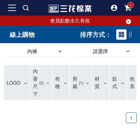
會員點數永久有效
線上購物
排序方式：
內褲
請選擇
內褲、平口褲、純棉內褲，50年優質棉製造，品質保證安心!
寬鬆立體剪裁純棉內褲、平口褲，雙層門襟設計，舒適不走光，在家可當短褲穿，一件抵兩件，超高CP值。
資深打版師打造五片式專利剪裁，行動自如不卡卡，舒適美感兼具，高品質平價好穿。買三花內褲對身體最好!
內
選擇內褲、平口褲、純棉內褲首重品質。舒適、透氣的內褲、平口褲、純棉內褲能影響健康，須謹慎挑選。三花內褲透氣不悶，值得信賴！
三花內褲、平口褲、純棉內褲50年來持續升級，符合人體工學設計，柔軟無勒痕的鬆緊帶。三花內褲是肌膚好友，口碑熱銷！
選擇內褲首重品質。三花內褲50年來不斷升級，證明其卓越品質。符合人體工學剪裁，柔軟無痕鬆緊帶，是必買首選。兼具品質與外型，與肌膚零感接觸，穿著舒適，看來有質感。三花內褲設計獨特，質料優良，專業剪裁，呵護肌膚。新鮮高品質棉材製成，多款選擇，耐洗耐穿，三花內褲絕對首選。
"內褲購買及使用經驗網友來信分享 近年來，我經常在大型連鎖賣場如佳瑪、美華泰等地看到三花內褲的展示。最近一兩年，甚至百貨公司及街頭店鋪都開始大量出現三花專櫃或專賣店。我猜測，這應該是三花在營運策略上的調整，才使得這些改變成為現實。 本來，三花內褲一直是消費者選購內褲時的熱門選項之一。內褲櫃點的增多使我更加注意到這個品牌，因此我在選購內褲時，特意多研究了一下三花內褲的設計。 先從內褲外層包裝談起，有些內褲有PP袋包裝，有些則沒有。雖然這是一件小事，但我發現朋友們中有人會介意內褲包裝沒有PP袋。他們認為沒有PP袋會使包裝不夠精美。對我來說，有PP袋確實能提升包裝的精緻度，但內褲不裝PP袋其實也算是環保。所以，這就看每個人對內褲包裝的需求和感受了。 每次購買內褲時，我都會特別帶一件五片式剪裁的內褲。三花的平口內褲被稱為全國第一件五片式剪裁內褲，這話應該不是隨便說說的，畢竟三花是一個擁有超過50年歷史的老品牌，專注於研發和改良內褲。當初，我覺得這種設計有些花俏，只是圖個新鮮買來試試，結果發現內褲多一片真的有其優勢，尤其是減少了內褲卡屁的次數。雖然這個狀況不可能完全消失，但大大增加了穿著的舒適度。 三花內褲的價格也在我能接受的範圍內，因此它逐漸成為我的心頭好。此外，內褲選購時的另一個重要因素是鬆緊帶。看內褲是否舊了，第一眼通常看鬆緊帶。故意或不小心露出內褲褲頭的時候，印象分數也是由鬆緊帶決定的。 很多內褲品牌強調鬆緊帶的造型及花樣，這類內褲非常適合一些特殊場合，如單身聯誼或約會時穿著，能夠加分不少。日常使用的內褲則建議選擇鬆緊帶不易鬆垮的，花樣其次。三花特別強調內褲鬆緊帶的耐洗度，而其他品牌鮮少提及這一點。 分場合選擇內褲是我的習慣。特殊場合內褲要講究一點，但平日則需要選擇鬆緊帶有保障的內褲。畢竟，內褲是每天陪伴我們超過12個小時的衣物，找到適合自己且耐洗耐穿高CP值的內褲才是最明智的選擇。 內褲畢竟是消耗品，定期更換非常重要。如果內褲沾染到髒污或處於潮濕的環境，就不應該撐太久。這是因為內褲長期接觸身體的重要部位，所以選擇和保養都要謹慎。 以上是我個人的內褲使用分享，並非業配，不代表任何人的立場。內褲還是要以自身體驗最為準確。希望大家都能找到適合自己的內褲，並多多支持台灣品牌。"
著
布
剪
材
款
色
LOGO
2
1
1
尺
種
裁
質
式
系
寸
1