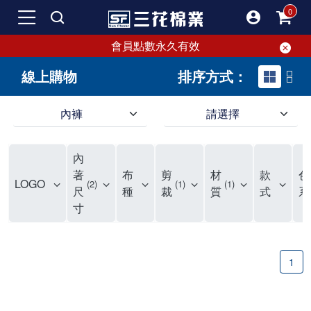
會員點數永久有效
線上購物
排序方式：
內褲
請選擇
內褲、平口褲、純棉內褲，50年優質棉製造，品質保證安心!
寬鬆立體剪裁純棉內褲、平口褲，雙層門襟設計，舒適不走光，在家可當短褲穿，一件抵兩件，超高CP值。
資深打版師打造五片式專利剪裁，行動自如不卡卡，舒適美感兼具，高品質平價好穿。買三花內褲對身體最好!
內
選擇內褲、平口褲、純棉內褲首重品質。舒適、透氣的內褲、平口褲、純棉內褲能影響健康，須謹慎挑選。三花內褲透氣不悶，值得信賴！
三花內褲、平口褲、純棉內褲50年來持續升級，符合人體工學設計，柔軟無勒痕的鬆緊帶。三花內褲是肌膚好友，口碑熱銷！
選擇內褲首重品質。三花內褲50年來不斷升級，證明其卓越品質。符合人體工學剪裁，柔軟無痕鬆緊帶，是必買首選。兼具品質與外型，與肌膚零感接觸，穿著舒適，看來有質感。三花內褲設計獨特，質料優良，專業剪裁，呵護肌膚。新鮮高品質棉材製成，多款選擇，耐洗耐穿，三花內褲絕對首選。
"內褲購買及使用經驗網友來信分享 近年來，我經常在大型連鎖賣場如佳瑪、美華泰等地看到三花內褲的展示。最近一兩年，甚至百貨公司及街頭店鋪都開始大量出現三花專櫃或專賣店。我猜測，這應該是三花在營運策略上的調整，才使得這些改變成為現實。 本來，三花內褲一直是消費者選購內褲時的熱門選項之一。內褲櫃點的增多使我更加注意到這個品牌，因此我在選購內褲時，特意多研究了一下三花內褲的設計。 先從內褲外層包裝談起，有些內褲有PP袋包裝，有些則沒有。雖然這是一件小事，但我發現朋友們中有人會介意內褲包裝沒有PP袋。他們認為沒有PP袋會使包裝不夠精美。對我來說，有PP袋確實能提升包裝的精緻度，但內褲不裝PP袋其實也算是環保。所以，這就看每個人對內褲包裝的需求和感受了。 每次購買內褲時，我都會特別帶一件五片式剪裁的內褲。三花的平口內褲被稱為全國第一件五片式剪裁內褲，這話應該不是隨便說說的，畢竟三花是一個擁有超過50年歷史的老品牌，專注於研發和改良內褲。當初，我覺得這種設計有些花俏，只是圖個新鮮買來試試，結果發現內褲多一片真的有其優勢，尤其是減少了內褲卡屁的次數。雖然這個狀況不可能完全消失，但大大增加了穿著的舒適度。 三花內褲的價格也在我能接受的範圍內，因此它逐漸成為我的心頭好。此外，內褲選購時的另一個重要因素是鬆緊帶。看內褲是否舊了，第一眼通常看鬆緊帶。故意或不小心露出內褲褲頭的時候，印象分數也是由鬆緊帶決定的。 很多內褲品牌強調鬆緊帶的造型及花樣，這類內褲非常適合一些特殊場合，如單身聯誼或約會時穿著，能夠加分不少。日常使用的內褲則建議選擇鬆緊帶不易鬆垮的，花樣其次。三花特別強調內褲鬆緊帶的耐洗度，而其他品牌鮮少提及這一點。 分場合選擇內褲是我的習慣。特殊場合內褲要講究一點，但平日則需要選擇鬆緊帶有保障的內褲。畢竟，內褲是每天陪伴我們超過12個小時的衣物，找到適合自己且耐洗耐穿高CP值的內褲才是最明智的選擇。 內褲畢竟是消耗品，定期更換非常重要。如果內褲沾染到髒污或處於潮濕的環境，就不應該撐太久。這是因為內褲長期接觸身體的重要部位，所以選擇和保養都要謹慎。 以上是我個人的內褲使用分享，並非業配，不代表任何人的立場。內褲還是要以自身體驗最為準確。希望大家都能找到適合自己的內褲，並多多支持台灣品牌。"
著
布
剪
材
款
色
LOGO
2
1
1
尺
種
裁
質
式
系
寸
1