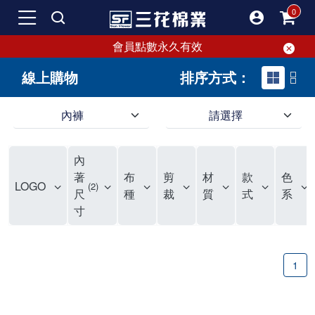
會員點數永久有效
線上購物
排序方式：
內褲
請選擇
內褲、平口褲、純棉內褲，50年優質棉製造，品質保證安心!
寬鬆立體剪裁純棉內褲、平口褲，雙層門襟設計，舒適不走光，在家可當短褲穿，一件抵兩件，超高CP值。
資深打版師打造五片式專利剪裁，行動自如不卡卡，舒適美感兼具，高品質平價好穿。買三花內褲對身體最好!
內
選擇內褲、平口褲、純棉內褲首重品質。舒適、透氣的內褲、平口褲、純棉內褲能影響健康，須謹慎挑選。三花內褲透氣不悶，值得信賴！
三花內褲、平口褲、純棉內褲50年來持續升級，符合人體工學設計，柔軟無勒痕的鬆緊帶。三花內褲是肌膚好友，口碑熱銷！
選擇內褲首重品質。三花內褲50年來不斷升級，證明其卓越品質。符合人體工學剪裁，柔軟無痕鬆緊帶，是必買首選。兼具品質與外型，與肌膚零感接觸，穿著舒適，看來有質感。三花內褲設計獨特，質料優良，專業剪裁，呵護肌膚。新鮮高品質棉材製成，多款選擇，耐洗耐穿，三花內褲絕對首選。
"內褲購買及使用經驗網友來信分享 近年來，我經常在大型連鎖賣場如佳瑪、美華泰等地看到三花內褲的展示。最近一兩年，甚至百貨公司及街頭店鋪都開始大量出現三花專櫃或專賣店。我猜測，這應該是三花在營運策略上的調整，才使得這些改變成為現實。 本來，三花內褲一直是消費者選購內褲時的熱門選項之一。內褲櫃點的增多使我更加注意到這個品牌，因此我在選購內褲時，特意多研究了一下三花內褲的設計。 先從內褲外層包裝談起，有些內褲有PP袋包裝，有些則沒有。雖然這是一件小事，但我發現朋友們中有人會介意內褲包裝沒有PP袋。他們認為沒有PP袋會使包裝不夠精美。對我來說，有PP袋確實能提升包裝的精緻度，但內褲不裝PP袋其實也算是環保。所以，這就看每個人對內褲包裝的需求和感受了。 每次購買內褲時，我都會特別帶一件五片式剪裁的內褲。三花的平口內褲被稱為全國第一件五片式剪裁內褲，這話應該不是隨便說說的，畢竟三花是一個擁有超過50年歷史的老品牌，專注於研發和改良內褲。當初，我覺得這種設計有些花俏，只是圖個新鮮買來試試，結果發現內褲多一片真的有其優勢，尤其是減少了內褲卡屁的次數。雖然這個狀況不可能完全消失，但大大增加了穿著的舒適度。 三花內褲的價格也在我能接受的範圍內，因此它逐漸成為我的心頭好。此外，內褲選購時的另一個重要因素是鬆緊帶。看內褲是否舊了，第一眼通常看鬆緊帶。故意或不小心露出內褲褲頭的時候，印象分數也是由鬆緊帶決定的。 很多內褲品牌強調鬆緊帶的造型及花樣，這類內褲非常適合一些特殊場合，如單身聯誼或約會時穿著，能夠加分不少。日常使用的內褲則建議選擇鬆緊帶不易鬆垮的，花樣其次。三花特別強調內褲鬆緊帶的耐洗度，而其他品牌鮮少提及這一點。 分場合選擇內褲是我的習慣。特殊場合內褲要講究一點，但平日則需要選擇鬆緊帶有保障的內褲。畢竟，內褲是每天陪伴我們超過12個小時的衣物，找到適合自己且耐洗耐穿高CP值的內褲才是最明智的選擇。 內褲畢竟是消耗品，定期更換非常重要。如果內褲沾染到髒污或處於潮濕的環境，就不應該撐太久。這是因為內褲長期接觸身體的重要部位，所以選擇和保養都要謹慎。 以上是我個人的內褲使用分享，並非業配，不代表任何人的立場。內褲還是要以自身體驗最為準確。希望大家都能找到適合自己的內褲，並多多支持台灣品牌。"
著
布
剪
材
款
色
LOGO
2
尺
種
裁
質
式
系
寸
1