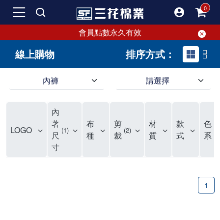
會員點數永久有效
線上購物
排序方式：
內褲
請選擇
內褲、平口褲、純棉內褲，50年優質棉製造，品質保證安心!
寬鬆立體剪裁純棉內褲、平口褲，雙層門襟設計，舒適不走光，在家可當短褲穿，一件抵兩件，超高CP值。
資深打版師打造五片式專利剪裁，行動自如不卡卡，舒適美感兼具，高品質平價好穿。買三花內褲對身體最好!
內
選擇內褲、平口褲、純棉內褲首重品質。舒適、透氣的內褲、平口褲、純棉內褲能影響健康，須謹慎挑選。三花內褲透氣不悶，值得信賴！
三花內褲、平口褲、純棉內褲50年來持續升級，符合人體工學設計，柔軟無勒痕的鬆緊帶。三花內褲是肌膚好友，口碑熱銷！
選擇內褲首重品質。三花內褲50年來不斷升級，證明其卓越品質。符合人體工學剪裁，柔軟無痕鬆緊帶，是必買首選。兼具品質與外型，與肌膚零感接觸，穿著舒適，看來有質感。三花內褲設計獨特，質料優良，專業剪裁，呵護肌膚。新鮮高品質棉材製成，多款選擇，耐洗耐穿，三花內褲絕對首選。
"內褲購買及使用經驗網友來信分享 近年來，我經常在大型連鎖賣場如佳瑪、美華泰等地看到三花內褲的展示。最近一兩年，甚至百貨公司及街頭店鋪都開始大量出現三花專櫃或專賣店。我猜測，這應該是三花在營運策略上的調整，才使得這些改變成為現實。 本來，三花內褲一直是消費者選購內褲時的熱門選項之一。內褲櫃點的增多使我更加注意到這個品牌，因此我在選購內褲時，特意多研究了一下三花內褲的設計。 先從內褲外層包裝談起，有些內褲有PP袋包裝，有些則沒有。雖然這是一件小事，但我發現朋友們中有人會介意內褲包裝沒有PP袋。他們認為沒有PP袋會使包裝不夠精美。對我來說，有PP袋確實能提升包裝的精緻度，但內褲不裝PP袋其實也算是環保。所以，這就看每個人對內褲包裝的需求和感受了。 每次購買內褲時，我都會特別帶一件五片式剪裁的內褲。三花的平口內褲被稱為全國第一件五片式剪裁內褲，這話應該不是隨便說說的，畢竟三花是一個擁有超過50年歷史的老品牌，專注於研發和改良內褲。當初，我覺得這種設計有些花俏，只是圖個新鮮買來試試，結果發現內褲多一片真的有其優勢，尤其是減少了內褲卡屁的次數。雖然這個狀況不可能完全消失，但大大增加了穿著的舒適度。 三花內褲的價格也在我能接受的範圍內，因此它逐漸成為我的心頭好。此外，內褲選購時的另一個重要因素是鬆緊帶。看內褲是否舊了，第一眼通常看鬆緊帶。故意或不小心露出內褲褲頭的時候，印象分數也是由鬆緊帶決定的。 很多內褲品牌強調鬆緊帶的造型及花樣，這類內褲非常適合一些特殊場合，如單身聯誼或約會時穿著，能夠加分不少。日常使用的內褲則建議選擇鬆緊帶不易鬆垮的，花樣其次。三花特別強調內褲鬆緊帶的耐洗度，而其他品牌鮮少提及這一點。 分場合選擇內褲是我的習慣。特殊場合內褲要講究一點，但平日則需要選擇鬆緊帶有保障的內褲。畢竟，內褲是每天陪伴我們超過12個小時的衣物，找到適合自己且耐洗耐穿高CP值的內褲才是最明智的選擇。 內褲畢竟是消耗品，定期更換非常重要。如果內褲沾染到髒污或處於潮濕的環境，就不應該撐太久。這是因為內褲長期接觸身體的重要部位，所以選擇和保養都要謹慎。 以上是我個人的內褲使用分享，並非業配，不代表任何人的立場。內褲還是要以自身體驗最為準確。希望大家都能找到適合自己的內褲，並多多支持台灣品牌。"
著
布
剪
材
款
色
LOGO
1
2
1
尺
種
裁
質
式
系
寸
1