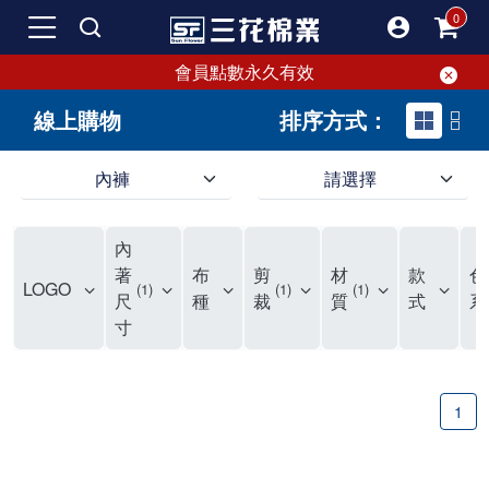
會員點數永久有效
線上購物
排序方式：
內褲
請選擇
內褲、平口褲、純棉內褲，50年優質棉製造，品質保證安心!
寬鬆立體剪裁純棉內褲、平口褲，雙層門襟設計，舒適不走光，在家可當短褲穿，一件抵兩件，超高CP值。
資深打版師打造五片式專利剪裁，行動自如不卡卡，舒適美感兼具，高品質平價好穿。買三花內褲對身體最好!
內
選擇內褲、平口褲、純棉內褲首重品質。舒適、透氣的內褲、平口褲、純棉內褲能影響健康，須謹慎挑選。三花內褲透氣不悶，值得信賴！
三花內褲、平口褲、純棉內褲50年來持續升級，符合人體工學設計，柔軟無勒痕的鬆緊帶。三花內褲是肌膚好友，口碑熱銷！
選擇內褲首重品質。三花內褲50年來不斷升級，證明其卓越品質。符合人體工學剪裁，柔軟無痕鬆緊帶，是必買首選。兼具品質與外型，與肌膚零感接觸，穿著舒適，看來有質感。三花內褲設計獨特，質料優良，專業剪裁，呵護肌膚。新鮮高品質棉材製成，多款選擇，耐洗耐穿，三花內褲絕對首選。
"內褲購買及使用經驗網友來信分享 近年來，我經常在大型連鎖賣場如佳瑪、美華泰等地看到三花內褲的展示。最近一兩年，甚至百貨公司及街頭店鋪都開始大量出現三花專櫃或專賣店。我猜測，這應該是三花在營運策略上的調整，才使得這些改變成為現實。 本來，三花內褲一直是消費者選購內褲時的熱門選項之一。內褲櫃點的增多使我更加注意到這個品牌，因此我在選購內褲時，特意多研究了一下三花內褲的設計。 先從內褲外層包裝談起，有些內褲有PP袋包裝，有些則沒有。雖然這是一件小事，但我發現朋友們中有人會介意內褲包裝沒有PP袋。他們認為沒有PP袋會使包裝不夠精美。對我來說，有PP袋確實能提升包裝的精緻度，但內褲不裝PP袋其實也算是環保。所以，這就看每個人對內褲包裝的需求和感受了。 每次購買內褲時，我都會特別帶一件五片式剪裁的內褲。三花的平口內褲被稱為全國第一件五片式剪裁內褲，這話應該不是隨便說說的，畢竟三花是一個擁有超過50年歷史的老品牌，專注於研發和改良內褲。當初，我覺得這種設計有些花俏，只是圖個新鮮買來試試，結果發現內褲多一片真的有其優勢，尤其是減少了內褲卡屁的次數。雖然這個狀況不可能完全消失，但大大增加了穿著的舒適度。 三花內褲的價格也在我能接受的範圍內，因此它逐漸成為我的心頭好。此外，內褲選購時的另一個重要因素是鬆緊帶。看內褲是否舊了，第一眼通常看鬆緊帶。故意或不小心露出內褲褲頭的時候，印象分數也是由鬆緊帶決定的。 很多內褲品牌強調鬆緊帶的造型及花樣，這類內褲非常適合一些特殊場合，如單身聯誼或約會時穿著，能夠加分不少。日常使用的內褲則建議選擇鬆緊帶不易鬆垮的，花樣其次。三花特別強調內褲鬆緊帶的耐洗度，而其他品牌鮮少提及這一點。 分場合選擇內褲是我的習慣。特殊場合內褲要講究一點，但平日則需要選擇鬆緊帶有保障的內褲。畢竟，內褲是每天陪伴我們超過12個小時的衣物，找到適合自己且耐洗耐穿高CP值的內褲才是最明智的選擇。 內褲畢竟是消耗品，定期更換非常重要。如果內褲沾染到髒污或處於潮濕的環境，就不應該撐太久。這是因為內褲長期接觸身體的重要部位，所以選擇和保養都要謹慎。 以上是我個人的內褲使用分享，並非業配，不代表任何人的立場。內褲還是要以自身體驗最為準確。希望大家都能找到適合自己的內褲，並多多支持台灣品牌。"
著
布
剪
材
款
色
LOGO
1
1
1
尺
種
裁
質
式
系
寸
1