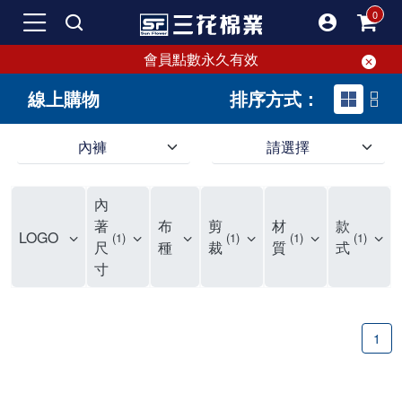
會員點數永久有效
線上購物
排序方式：
內褲
請選擇
內褲、平口褲、純棉內褲，50年優質棉製造，品質保證安心!
寬鬆立體剪裁純棉內褲、平口褲，雙層門襟設計，舒適不走光，在家可當短褲穿，一件抵兩件，超高CP值。
資深打版師打造五片式專利剪裁，行動自如不卡卡，舒適美感兼具，高品質平價好穿。買三花內褲對身體最好!
內
選擇內褲、平口褲、純棉內褲首重品質。舒適、透氣的內褲、平口褲、純棉內褲能影響健康，須謹慎挑選。三花內褲透氣不悶，值得信賴！
三花內褲、平口褲、純棉內褲50年來持續升級，符合人體工學設計，柔軟無勒痕的鬆緊帶。三花內褲是肌膚好友，口碑熱銷！
選擇內褲首重品質。三花內褲50年來不斷升級，證明其卓越品質。符合人體工學剪裁，柔軟無痕鬆緊帶，是必買首選。兼具品質與外型，與肌膚零感接觸，穿著舒適，看來有質感。三花內褲設計獨特，質料優良，專業剪裁，呵護肌膚。新鮮高品質棉材製成，多款選擇，耐洗耐穿，三花內褲絕對首選。
"內褲購買及使用經驗網友來信分享 近年來，我經常在大型連鎖賣場如佳瑪、美華泰等地看到三花內褲的展示。最近一兩年，甚至百貨公司及街頭店鋪都開始大量出現三花專櫃或專賣店。我猜測，這應該是三花在營運策略上的調整，才使得這些改變成為現實。 本來，三花內褲一直是消費者選購內褲時的熱門選項之一。內褲櫃點的增多使我更加注意到這個品牌，因此我在選購內褲時，特意多研究了一下三花內褲的設計。 先從內褲外層包裝談起，有些內褲有PP袋包裝，有些則沒有。雖然這是一件小事，但我發現朋友們中有人會介意內褲包裝沒有PP袋。他們認為沒有PP袋會使包裝不夠精美。對我來說，有PP袋確實能提升包裝的精緻度，但內褲不裝PP袋其實也算是環保。所以，這就看每個人對內褲包裝的需求和感受了。 每次購買內褲時，我都會特別帶一件五片式剪裁的內褲。三花的平口內褲被稱為全國第一件五片式剪裁內褲，這話應該不是隨便說說的，畢竟三花是一個擁有超過50年歷史的老品牌，專注於研發和改良內褲。當初，我覺得這種設計有些花俏，只是圖個新鮮買來試試，結果發現內褲多一片真的有其優勢，尤其是減少了內褲卡屁的次數。雖然這個狀況不可能完全消失，但大大增加了穿著的舒適度。 三花內褲的價格也在我能接受的範圍內，因此它逐漸成為我的心頭好。此外，內褲選購時的另一個重要因素是鬆緊帶。看內褲是否舊了，第一眼通常看鬆緊帶。故意或不小心露出內褲褲頭的時候，印象分數也是由鬆緊帶決定的。 很多內褲品牌強調鬆緊帶的造型及花樣，這類內褲非常適合一些特殊場合，如單身聯誼或約會時穿著，能夠加分不少。日常使用的內褲則建議選擇鬆緊帶不易鬆垮的，花樣其次。三花特別強調內褲鬆緊帶的耐洗度，而其他品牌鮮少提及這一點。 分場合選擇內褲是我的習慣。特殊場合內褲要講究一點，但平日則需要選擇鬆緊帶有保障的內褲。畢竟，內褲是每天陪伴我們超過12個小時的衣物，找到適合自己且耐洗耐穿高CP值的內褲才是最明智的選擇。 內褲畢竟是消耗品，定期更換非常重要。如果內褲沾染到髒污或處於潮濕的環境，就不應該撐太久。這是因為內褲長期接觸身體的重要部位，所以選擇和保養都要謹慎。 以上是我個人的內褲使用分享，並非業配，不代表任何人的立場。內褲還是要以自身體驗最為準確。希望大家都能找到適合自己的內褲，並多多支持台灣品牌。"
著
布
剪
材
款
LOGO
1
1
1
1
尺
種
裁
質
式
寸
1