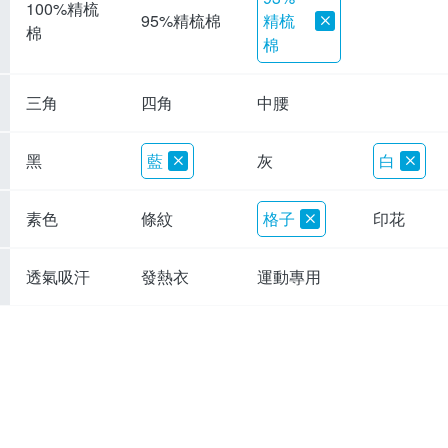
100%精梳
精梳
95%精梳棉
棉
棉
三角
四角
中腰
黑
藍
灰
白
素色
條紋
格子
印花
透氣吸汗
發熱衣
運動專用