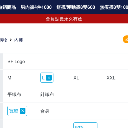
熱銷商品
男內褲4件1000
短襪/運動襪8雙600
無痕襪8雙100
會員點數永久有效
購物
內褲
SF Logo
M
L
XL
XXL
平織布
針織布
寬鬆
合身
93%