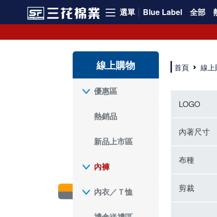
選單
Blue Label
全部
內褲、平口褲、純棉內褲，50年優質棉製造，品質保證安心!
寬鬆立體剪裁純棉內褲、平口褲，雙層門襟設計，舒適不走光，在家可當短褲穿，一件抵兩件，超高CP值。
資深打版師打造五片式專利剪裁，行動自如不卡卡，舒適美感兼具，高品質平價好穿。買三花內褲對身體最好!
線上購物
選擇內褲、平口褲、純棉內褲首重品質。舒適、透氣的內褲、平口褲、純棉內褲能影響健康，須謹慎挑選。三花內褲透氣不悶，值得信賴！
首頁
線上
三花內褲、平口褲、純棉內褲50年來持續升級，符合人體工學設計，柔軟無勒痕的鬆緊帶。三花內褲是肌膚好友，口碑熱銷！
選擇內褲首重品質。三花內褲50年來不斷升級，證明其卓越品質。符合人體工學剪裁，柔軟無痕鬆緊帶，是必買首選。兼具品質與外型，與肌膚零感接觸，穿著舒適，看來有質感。三花內褲設計獨特，質料優良，專業剪裁，呵護肌膚。新鮮高品質棉材製成，多款選擇，耐洗耐穿，三花內褲絕對首選。
"內褲購買及使用經驗網友來信分享 近年來，我經常在大型連鎖賣場如佳瑪、美華泰等地看到三花內褲的展示。最近一兩年，甚至百貨公司及街頭店鋪都開始大量出現三花專櫃或專賣店。我猜測，這應該是三花在營運策略上的調整，才使得這些改變成為現實。 本來，三花內褲一直是消費者選購內褲時的熱門選項之一。內褲櫃點的增多使我更加注意到這個品牌，因此我在選購內褲時，特意多研究了一下三花內褲的設計。 先從內褲外層包裝談起，有些內褲有PP袋包裝，有些則沒有。雖然這是一件小事，但我發現朋友們中有人會介意內褲包裝沒有PP袋。他們認為沒有PP袋會使包裝不夠精美。對我來說，有PP袋確實能提升包裝的精緻度，但內褲不裝PP袋其實也算是環保。所以，這就看每個人對內褲包裝的需求和感受了。 每次購買內褲時，我都會特別帶一件五片式剪裁的內褲。三花的平口內褲被稱為全國第一件五片式剪裁內褲，這話應該不是隨便說說的，畢竟三花是一個擁有超過50年歷史的老品牌，專注於研發和改良內褲。當初，我覺得這種設計有些花俏，只是圖個新鮮買來試試，結果發現內褲多一片真的有其優勢，尤其是減少了內褲卡屁的次數。雖然這個狀況不可能完全消失，但大大增加了穿著的舒適度。 三花內褲的價格也在我能接受的範圍內，因此它逐漸成為我的心頭好。此外，內褲選購時的另一個重要因素是鬆緊帶。看內褲是否舊了，第一眼通常看鬆緊帶。故意或不小心露出內褲褲頭的時候，印象分數也是由鬆緊帶決定的。 很多內褲品牌強調鬆緊帶的造型及花樣，這類內褲非常適合一些特殊場合，如單身聯誼或約會時穿著，能夠加分不少。日常使用的內褲則建議選擇鬆緊帶不易鬆垮的，花樣其次。三花特別強調內褲鬆緊帶的耐洗度，而其他品牌鮮少提及這一點。 分場合選擇內褲是我的習慣。特殊場合內褲要講究一點，但平日則需要選擇鬆緊帶有保障的內褲。畢竟，內褲是每天陪伴我們超過12個小時的衣物，找到適合自己且耐洗耐穿高CP值的內褲才是最明智的選擇。 內褲畢竟是消耗品，定期更換非常重要。如果內褲沾染到髒污或處於潮濕的環境，就不應該撐太久。這是因為內褲長期接觸身體的重要部位，所以選擇和保養都要謹慎。 以上是我個人的內褲使用分享，並非業配，不代表任何人的立場。內褲還是要以自身體驗最為準確。希望大家都能找到適合自己的內褲，並多多支持台灣品牌。"
優惠區
LOGO
熱銷品
內著尺寸
新品上市區
布種
內褲
剪裁
內衣／Ｔ恤
禮盒送禮區