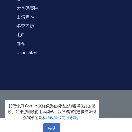
大尺碼專區
出清專區
冬季衣褲
毛巾
雨傘
Blue Label
我們使用 Cookie 來確保您在網站上能獲得良好的體
驗。如果您繼續使用本網站，我們將認定您接受並理
解我們的
隱私權政策
和
使用條款
。
接受
著作權所有 保留一切權利