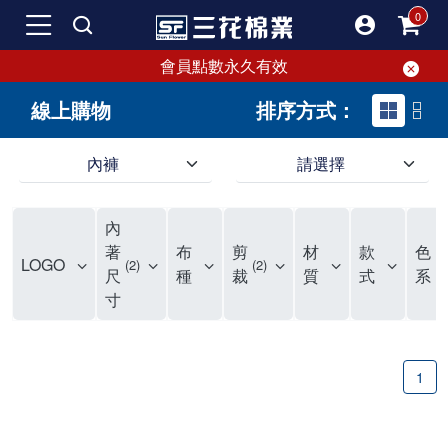
會員點數永久有效
線上購物
排序方式：
內褲
請選擇
內褲、平口褲、純棉內褲，50年優質棉製造，品質保證安心!
寬鬆立體剪裁純棉內褲、平口褲，雙層門襟設計，舒適不走光，在家可當短褲穿，一件抵兩件，超高CP值。
資深打版師打造五片式專利剪裁，行動自如不卡卡，舒適美感兼具，高品質平價好穿。買三花內褲對身體最好!
內
選擇內褲、平口褲、純棉內褲首重品質。舒適、透氣的內褲、平口褲、純棉內褲能影響健康，須謹慎挑選。三花內褲透氣不悶，值得信賴！
三花內褲、平口褲、純棉內褲50年來持續升級，符合人體工學設計，柔軟無勒痕的鬆緊帶。三花內褲是肌膚好友，口碑熱銷！
選擇內褲首重品質。三花內褲50年來不斷升級，證明其卓越品質。符合人體工學剪裁，柔軟無痕鬆緊帶，是必買首選。兼具品質與外型，與肌膚零感接觸，穿著舒適，看來有質感。三花內褲設計獨特，質料優良，專業剪裁，呵護肌膚。新鮮高品質棉材製成，多款選擇，耐洗耐穿，三花內褲絕對首選。
"內褲購買及使用經驗網友來信分享 近年來，我經常在大型連鎖賣場如佳瑪、美華泰等地看到三花內褲的展示。最近一兩年，甚至百貨公司及街頭店鋪都開始大量出現三花專櫃或專賣店。我猜測，這應該是三花在營運策略上的調整，才使得這些改變成為現實。 本來，三花內褲一直是消費者選購內褲時的熱門選項之一。內褲櫃點的增多使我更加注意到這個品牌，因此我在選購內褲時，特意多研究了一下三花內褲的設計。 先從內褲外層包裝談起，有些內褲有PP袋包裝，有些則沒有。雖然這是一件小事，但我發現朋友們中有人會介意內褲包裝沒有PP袋。他們認為沒有PP袋會使包裝不夠精美。對我來說，有PP袋確實能提升包裝的精緻度，但內褲不裝PP袋其實也算是環保。所以，這就看每個人對內褲包裝的需求和感受了。 每次購買內褲時，我都會特別帶一件五片式剪裁的內褲。三花的平口內褲被稱為全國第一件五片式剪裁內褲，這話應該不是隨便說說的，畢竟三花是一個擁有超過50年歷史的老品牌，專注於研發和改良內褲。當初，我覺得這種設計有些花俏，只是圖個新鮮買來試試，結果發現內褲多一片真的有其優勢，尤其是減少了內褲卡屁的次數。雖然這個狀況不可能完全消失，但大大增加了穿著的舒適度。 三花內褲的價格也在我能接受的範圍內，因此它逐漸成為我的心頭好。此外，內褲選購時的另一個重要因素是鬆緊帶。看內褲是否舊了，第一眼通常看鬆緊帶。故意或不小心露出內褲褲頭的時候，印象分數也是由鬆緊帶決定的。 很多內褲品牌強調鬆緊帶的造型及花樣，這類內褲非常適合一些特殊場合，如單身聯誼或約會時穿著，能夠加分不少。日常使用的內褲則建議選擇鬆緊帶不易鬆垮的，花樣其次。三花特別強調內褲鬆緊帶的耐洗度，而其他品牌鮮少提及這一點。 分場合選擇內褲是我的習慣。特殊場合內褲要講究一點，但平日則需要選擇鬆緊帶有保障的內褲。畢竟，內褲是每天陪伴我們超過12個小時的衣物，找到適合自己且耐洗耐穿高CP值的內褲才是最明智的選擇。 內褲畢竟是消耗品，定期更換非常重要。如果內褲沾染到髒污或處於潮濕的環境，就不應該撐太久。這是因為內褲長期接觸身體的重要部位，所以選擇和保養都要謹慎。 以上是我個人的內褲使用分享，並非業配，不代表任何人的立場。內褲還是要以自身體驗最為準確。希望大家都能找到適合自己的內褲，並多多支持台灣品牌。"
著
布
剪
材
款
色
LOGO
2
2
尺
種
裁
質
式
系
寸
1