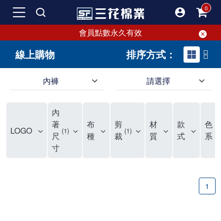
會員點數永久有效
線上購物
排序方式：
內褲
請選擇
內褲、平口褲、純棉內褲，50年優質棉製造，品質保證安心!
寬鬆立體剪裁純棉內褲、平口褲，雙層門襟設計，舒適不走光，在家可當短褲穿，一件抵兩件，超高CP值。
資深打版師打造五片式專利剪裁，行動自如不卡卡，舒適美感兼具，高品質平價好穿。買三花內褲對身體最好!
內
選擇內褲、平口褲、純棉內褲首重品質。舒適、透氣的內褲、平口褲、純棉內褲能影響健康，須謹慎挑選。三花內褲透氣不悶，值得信賴！
三花內褲、平口褲、純棉內褲50年來持續升級，符合人體工學設計，柔軟無勒痕的鬆緊帶。三花內褲是肌膚好友，口碑熱銷！
選擇內褲首重品質。三花內褲50年來不斷升級，證明其卓越品質。符合人體工學剪裁，柔軟無痕鬆緊帶，是必買首選。兼具品質與外型，與肌膚零感接觸，穿著舒適，看來有質感。三花內褲設計獨特，質料優良，專業剪裁，呵護肌膚。新鮮高品質棉材製成，多款選擇，耐洗耐穿，三花內褲絕對首選。
"內褲購買及使用經驗網友來信分享 近年來，我經常在大型連鎖賣場如佳瑪、美華泰等地看到三花內褲的展示。最近一兩年，甚至百貨公司及街頭店鋪都開始大量出現三花專櫃或專賣店。我猜測，這應該是三花在營運策略上的調整，才使得這些改變成為現實。 本來，三花內褲一直是消費者選購內褲時的熱門選項之一。內褲櫃點的增多使我更加注意到這個品牌，因此我在選購內褲時，特意多研究了一下三花內褲的設計。 先從內褲外層包裝談起，有些內褲有PP袋包裝，有些則沒有。雖然這是一件小事，但我發現朋友們中有人會介意內褲包裝沒有PP袋。他們認為沒有PP袋會使包裝不夠精美。對我來說，有PP袋確實能提升包裝的精緻度，但內褲不裝PP袋其實也算是環保。所以，這就看每個人對內褲包裝的需求和感受了。 每次購買內褲時，我都會特別帶一件五片式剪裁的內褲。三花的平口內褲被稱為全國第一件五片式剪裁內褲，這話應該不是隨便說說的，畢竟三花是一個擁有超過50年歷史的老品牌，專注於研發和改良內褲。當初，我覺得這種設計有些花俏，只是圖個新鮮買來試試，結果發現內褲多一片真的有其優勢，尤其是減少了內褲卡屁的次數。雖然這個狀況不可能完全消失，但大大增加了穿著的舒適度。 三花內褲的價格也在我能接受的範圍內，因此它逐漸成為我的心頭好。此外，內褲選購時的另一個重要因素是鬆緊帶。看內褲是否舊了，第一眼通常看鬆緊帶。故意或不小心露出內褲褲頭的時候，印象分數也是由鬆緊帶決定的。 很多內褲品牌強調鬆緊帶的造型及花樣，這類內褲非常適合一些特殊場合，如單身聯誼或約會時穿著，能夠加分不少。日常使用的內褲則建議選擇鬆緊帶不易鬆垮的，花樣其次。三花特別強調內褲鬆緊帶的耐洗度，而其他品牌鮮少提及這一點。 分場合選擇內褲是我的習慣。特殊場合內褲要講究一點，但平日則需要選擇鬆緊帶有保障的內褲。畢竟，內褲是每天陪伴我們超過12個小時的衣物，找到適合自己且耐洗耐穿高CP值的內褲才是最明智的選擇。 內褲畢竟是消耗品，定期更換非常重要。如果內褲沾染到髒污或處於潮濕的環境，就不應該撐太久。這是因為內褲長期接觸身體的重要部位，所以選擇和保養都要謹慎。 以上是我個人的內褲使用分享，並非業配，不代表任何人的立場。內褲還是要以自身體驗最為準確。希望大家都能找到適合自己的內褲，並多多支持台灣品牌。"
著
布
剪
材
款
色
LOGO
1
1
1
尺
種
裁
質
式
系
寸
1