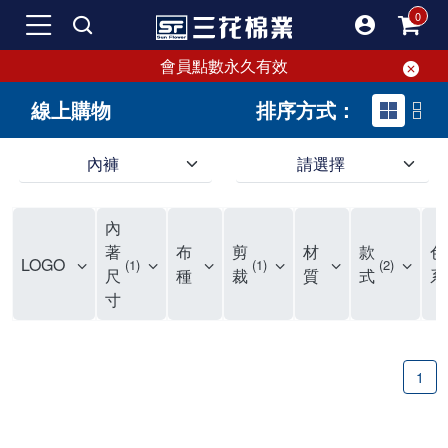
會員點數永久有效
線上購物
排序方式：
內褲
請選擇
內褲、平口褲、純棉內褲，50年優質棉製造，品質保證安心!
寬鬆立體剪裁純棉內褲、平口褲，雙層門襟設計，舒適不走光，在家可當短褲穿，一件抵兩件，超高CP值。
資深打版師打造五片式專利剪裁，行動自如不卡卡，舒適美感兼具，高品質平價好穿。買三花內褲對身體最好!
內
選擇內褲、平口褲、純棉內褲首重品質。舒適、透氣的內褲、平口褲、純棉內褲能影響健康，須謹慎挑選。三花內褲透氣不悶，值得信賴！
三花內褲、平口褲、純棉內褲50年來持續升級，符合人體工學設計，柔軟無勒痕的鬆緊帶。三花內褲是肌膚好友，口碑熱銷！
選擇內褲首重品質。三花內褲50年來不斷升級，證明其卓越品質。符合人體工學剪裁，柔軟無痕鬆緊帶，是必買首選。兼具品質與外型，與肌膚零感接觸，穿著舒適，看來有質感。三花內褲設計獨特，質料優良，專業剪裁，呵護肌膚。新鮮高品質棉材製成，多款選擇，耐洗耐穿，三花內褲絕對首選。
"內褲購買及使用經驗網友來信分享 近年來，我經常在大型連鎖賣場如佳瑪、美華泰等地看到三花內褲的展示。最近一兩年，甚至百貨公司及街頭店鋪都開始大量出現三花專櫃或專賣店。我猜測，這應該是三花在營運策略上的調整，才使得這些改變成為現實。 本來，三花內褲一直是消費者選購內褲時的熱門選項之一。內褲櫃點的增多使我更加注意到這個品牌，因此我在選購內褲時，特意多研究了一下三花內褲的設計。 先從內褲外層包裝談起，有些內褲有PP袋包裝，有些則沒有。雖然這是一件小事，但我發現朋友們中有人會介意內褲包裝沒有PP袋。他們認為沒有PP袋會使包裝不夠精美。對我來說，有PP袋確實能提升包裝的精緻度，但內褲不裝PP袋其實也算是環保。所以，這就看每個人對內褲包裝的需求和感受了。 每次購買內褲時，我都會特別帶一件五片式剪裁的內褲。三花的平口內褲被稱為全國第一件五片式剪裁內褲，這話應該不是隨便說說的，畢竟三花是一個擁有超過50年歷史的老品牌，專注於研發和改良內褲。當初，我覺得這種設計有些花俏，只是圖個新鮮買來試試，結果發現內褲多一片真的有其優勢，尤其是減少了內褲卡屁的次數。雖然這個狀況不可能完全消失，但大大增加了穿著的舒適度。 三花內褲的價格也在我能接受的範圍內，因此它逐漸成為我的心頭好。此外，內褲選購時的另一個重要因素是鬆緊帶。看內褲是否舊了，第一眼通常看鬆緊帶。故意或不小心露出內褲褲頭的時候，印象分數也是由鬆緊帶決定的。 很多內褲品牌強調鬆緊帶的造型及花樣，這類內褲非常適合一些特殊場合，如單身聯誼或約會時穿著，能夠加分不少。日常使用的內褲則建議選擇鬆緊帶不易鬆垮的，花樣其次。三花特別強調內褲鬆緊帶的耐洗度，而其他品牌鮮少提及這一點。 分場合選擇內褲是我的習慣。特殊場合內褲要講究一點，但平日則需要選擇鬆緊帶有保障的內褲。畢竟，內褲是每天陪伴我們超過12個小時的衣物，找到適合自己且耐洗耐穿高CP值的內褲才是最明智的選擇。 內褲畢竟是消耗品，定期更換非常重要。如果內褲沾染到髒污或處於潮濕的環境，就不應該撐太久。這是因為內褲長期接觸身體的重要部位，所以選擇和保養都要謹慎。 以上是我個人的內褲使用分享，並非業配，不代表任何人的立場。內褲還是要以自身體驗最為準確。希望大家都能找到適合自己的內褲，並多多支持台灣品牌。"
著
布
剪
材
款
色
LOGO
1
1
2
尺
種
裁
質
式
系
寸
1