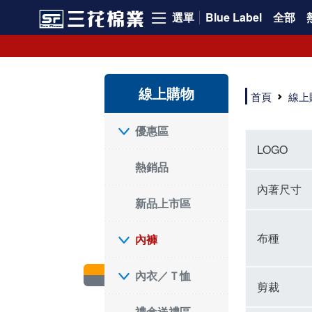
選單
Blue Label
全部
內褲、平口褲、純棉內褲，50年優質棉製造，品質保證安心!
寬鬆立體剪裁純棉內褲、平口褲，雙層門襟設計，舒適不走光，在家可當短褲穿，一件抵兩件，超高CP值。
資深打版師打造五片式專利剪裁，行動自如不卡卡，舒適美感兼具，高品質平價好穿。買三花內褲對身體最好!
線上購物
選擇內褲、平口褲、純棉內褲首重品質。舒適、透氣的內褲、平口褲、純棉內褲能影響健康，須謹慎挑選。三花內褲透氣不悶，值得信賴！
首頁
線上
三花內褲、平口褲、純棉內褲50年來持續升級，符合人體工學設計，柔軟無勒痕的鬆緊帶。三花內褲是肌膚好友，口碑熱銷！
選擇內褲首重品質。三花內褲50年來不斷升級，證明其卓越品質。符合人體工學剪裁，柔軟無痕鬆緊帶，是必買首選。兼具品質與外型，與肌膚零感接觸，穿著舒適，看來有質感。三花內褲設計獨特，質料優良，專業剪裁，呵護肌膚。新鮮高品質棉材製成，多款選擇，耐洗耐穿，三花內褲絕對首選。
"內褲購買及使用經驗網友來信分享 近年來，我經常在大型連鎖賣場如佳瑪、美華泰等地看到三花內褲的展示。最近一兩年，甚至百貨公司及街頭店鋪都開始大量出現三花專櫃或專賣店。我猜測，這應該是三花在營運策略上的調整，才使得這些改變成為現實。 本來，三花內褲一直是消費者選購內褲時的熱門選項之一。內褲櫃點的增多使我更加注意到這個品牌，因此我在選購內褲時，特意多研究了一下三花內褲的設計。 先從內褲外層包裝談起，有些內褲有PP袋包裝，有些則沒有。雖然這是一件小事，但我發現朋友們中有人會介意內褲包裝沒有PP袋。他們認為沒有PP袋會使包裝不夠精美。對我來說，有PP袋確實能提升包裝的精緻度，但內褲不裝PP袋其實也算是環保。所以，這就看每個人對內褲包裝的需求和感受了。 每次購買內褲時，我都會特別帶一件五片式剪裁的內褲。三花的平口內褲被稱為全國第一件五片式剪裁內褲，這話應該不是隨便說說的，畢竟三花是一個擁有超過50年歷史的老品牌，專注於研發和改良內褲。當初，我覺得這種設計有些花俏，只是圖個新鮮買來試試，結果發現內褲多一片真的有其優勢，尤其是減少了內褲卡屁的次數。雖然這個狀況不可能完全消失，但大大增加了穿著的舒適度。 三花內褲的價格也在我能接受的範圍內，因此它逐漸成為我的心頭好。此外，內褲選購時的另一個重要因素是鬆緊帶。看內褲是否舊了，第一眼通常看鬆緊帶。故意或不小心露出內褲褲頭的時候，印象分數也是由鬆緊帶決定的。 很多內褲品牌強調鬆緊帶的造型及花樣，這類內褲非常適合一些特殊場合，如單身聯誼或約會時穿著，能夠加分不少。日常使用的內褲則建議選擇鬆緊帶不易鬆垮的，花樣其次。三花特別強調內褲鬆緊帶的耐洗度，而其他品牌鮮少提及這一點。 分場合選擇內褲是我的習慣。特殊場合內褲要講究一點，但平日則需要選擇鬆緊帶有保障的內褲。畢竟，內褲是每天陪伴我們超過12個小時的衣物，找到適合自己且耐洗耐穿高CP值的內褲才是最明智的選擇。 內褲畢竟是消耗品，定期更換非常重要。如果內褲沾染到髒污或處於潮濕的環境，就不應該撐太久。這是因為內褲長期接觸身體的重要部位，所以選擇和保養都要謹慎。 以上是我個人的內褲使用分享，並非業配，不代表任何人的立場。內褲還是要以自身體驗最為準確。希望大家都能找到適合自己的內褲，並多多支持台灣品牌。"
優惠區
LOGO
熱銷品
內著尺寸
新品上市區
布種
內褲
內衣／Ｔ恤
剪裁
禮盒送禮區