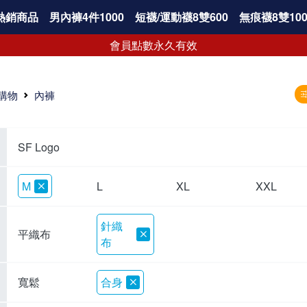
熱銷商品
男內褲4件1000
短襪/運動襪8雙600
無痕襪8雙100
會員點數永久有效
購物
內褲
SF Logo
M
L
XL
XXL
針織
平織布
布
寬鬆
合身