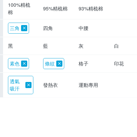
100%精梳
95%精梳棉
93%精梳棉
棉
三角
四角
中腰
黑
藍
灰
白
素色
條紋
格子
印花
透氣
發熱衣
運動專用
吸汗