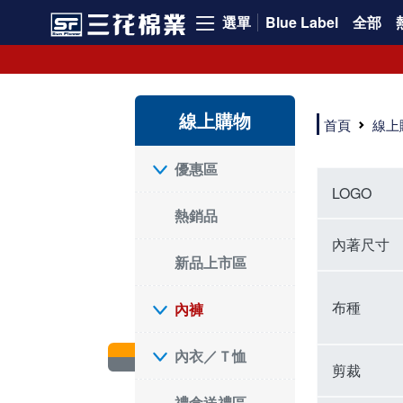
選單
Blue Label
全部
內褲、平口褲、純棉內褲，50年優質棉製造，品質保證安心!
寬鬆立體剪裁純棉內褲、平口褲，雙層門襟設計，舒適不走光，在家可當短褲穿，一件抵兩件，超高CP值。
資深打版師打造五片式專利剪裁，行動自如不卡卡，舒適美感兼具，高品質平價好穿。買三花內褲對身體最好!
線上購物
選擇內褲、平口褲、純棉內褲首重品質。舒適、透氣的內褲、平口褲、純棉內褲能影響健康，須謹慎挑選。三花內褲透氣不悶，值得信賴！
首頁
線上
三花內褲、平口褲、純棉內褲50年來持續升級，符合人體工學設計，柔軟無勒痕的鬆緊帶。三花內褲是肌膚好友，口碑熱銷！
選擇內褲首重品質。三花內褲50年來不斷升級，證明其卓越品質。符合人體工學剪裁，柔軟無痕鬆緊帶，是必買首選。兼具品質與外型，與肌膚零感接觸，穿著舒適，看來有質感。三花內褲設計獨特，質料優良，專業剪裁，呵護肌膚。新鮮高品質棉材製成，多款選擇，耐洗耐穿，三花內褲絕對首選。
"內褲購買及使用經驗網友來信分享 近年來，我經常在大型連鎖賣場如佳瑪、美華泰等地看到三花內褲的展示。最近一兩年，甚至百貨公司及街頭店鋪都開始大量出現三花專櫃或專賣店。我猜測，這應該是三花在營運策略上的調整，才使得這些改變成為現實。 本來，三花內褲一直是消費者選購內褲時的熱門選項之一。內褲櫃點的增多使我更加注意到這個品牌，因此我在選購內褲時，特意多研究了一下三花內褲的設計。 先從內褲外層包裝談起，有些內褲有PP袋包裝，有些則沒有。雖然這是一件小事，但我發現朋友們中有人會介意內褲包裝沒有PP袋。他們認為沒有PP袋會使包裝不夠精美。對我來說，有PP袋確實能提升包裝的精緻度，但內褲不裝PP袋其實也算是環保。所以，這就看每個人對內褲包裝的需求和感受了。 每次購買內褲時，我都會特別帶一件五片式剪裁的內褲。三花的平口內褲被稱為全國第一件五片式剪裁內褲，這話應該不是隨便說說的，畢竟三花是一個擁有超過50年歷史的老品牌，專注於研發和改良內褲。當初，我覺得這種設計有些花俏，只是圖個新鮮買來試試，結果發現內褲多一片真的有其優勢，尤其是減少了內褲卡屁的次數。雖然這個狀況不可能完全消失，但大大增加了穿著的舒適度。 三花內褲的價格也在我能接受的範圍內，因此它逐漸成為我的心頭好。此外，內褲選購時的另一個重要因素是鬆緊帶。看內褲是否舊了，第一眼通常看鬆緊帶。故意或不小心露出內褲褲頭的時候，印象分數也是由鬆緊帶決定的。 很多內褲品牌強調鬆緊帶的造型及花樣，這類內褲非常適合一些特殊場合，如單身聯誼或約會時穿著，能夠加分不少。日常使用的內褲則建議選擇鬆緊帶不易鬆垮的，花樣其次。三花特別強調內褲鬆緊帶的耐洗度，而其他品牌鮮少提及這一點。 分場合選擇內褲是我的習慣。特殊場合內褲要講究一點，但平日則需要選擇鬆緊帶有保障的內褲。畢竟，內褲是每天陪伴我們超過12個小時的衣物，找到適合自己且耐洗耐穿高CP值的內褲才是最明智的選擇。 內褲畢竟是消耗品，定期更換非常重要。如果內褲沾染到髒污或處於潮濕的環境，就不應該撐太久。這是因為內褲長期接觸身體的重要部位，所以選擇和保養都要謹慎。 以上是我個人的內褲使用分享，並非業配，不代表任何人的立場。內褲還是要以自身體驗最為準確。希望大家都能找到適合自己的內褲，並多多支持台灣品牌。"
優惠區
LOGO
熱銷品
內著尺寸
新品上市區
布種
內褲
內衣／Ｔ恤
剪裁
禮盒送禮區