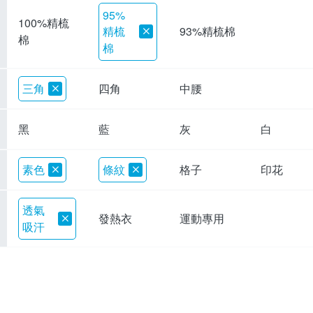
95%
100%精梳
精梳
93%精梳棉
棉
棉
三角
四角
中腰
黑
藍
灰
白
素色
條紋
格子
印花
透氣
發熱衣
運動專用
吸汗