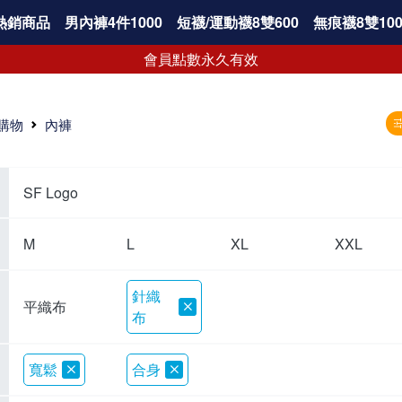
熱銷商品
男內褲4件1000
短襪/運動襪8雙600
無痕襪8雙100
會員點數永久有效
購物
內褲
SF Logo
M
L
XL
XXL
針織
平織布
布
寬鬆
合身