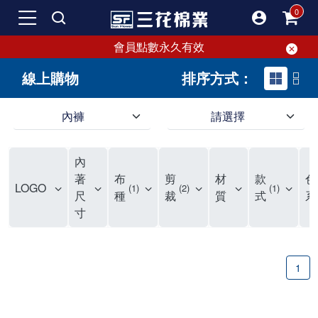
會員點數永久有效
線上購物
排序方式：
內褲
請選擇
內褲、平口褲、純棉內褲，50年優質棉製造，品質保證安心!
寬鬆立體剪裁純棉內褲、平口褲，雙層門襟設計，舒適不走光，在家可當短褲穿，一件抵兩件，超高CP值。
資深打版師打造五片式專利剪裁，行動自如不卡卡，舒適美感兼具，高品質平價好穿。買三花內褲對身體最好!
內
選擇內褲、平口褲、純棉內褲首重品質。舒適、透氣的內褲、平口褲、純棉內褲能影響健康，須謹慎挑選。三花內褲透氣不悶，值得信賴！
三花內褲、平口褲、純棉內褲50年來持續升級，符合人體工學設計，柔軟無勒痕的鬆緊帶。三花內褲是肌膚好友，口碑熱銷！
選擇內褲首重品質。三花內褲50年來不斷升級，證明其卓越品質。符合人體工學剪裁，柔軟無痕鬆緊帶，是必買首選。兼具品質與外型，與肌膚零感接觸，穿著舒適，看來有質感。三花內褲設計獨特，質料優良，專業剪裁，呵護肌膚。新鮮高品質棉材製成，多款選擇，耐洗耐穿，三花內褲絕對首選。
"內褲購買及使用經驗網友來信分享 近年來，我經常在大型連鎖賣場如佳瑪、美華泰等地看到三花內褲的展示。最近一兩年，甚至百貨公司及街頭店鋪都開始大量出現三花專櫃或專賣店。我猜測，這應該是三花在營運策略上的調整，才使得這些改變成為現實。 本來，三花內褲一直是消費者選購內褲時的熱門選項之一。內褲櫃點的增多使我更加注意到這個品牌，因此我在選購內褲時，特意多研究了一下三花內褲的設計。 先從內褲外層包裝談起，有些內褲有PP袋包裝，有些則沒有。雖然這是一件小事，但我發現朋友們中有人會介意內褲包裝沒有PP袋。他們認為沒有PP袋會使包裝不夠精美。對我來說，有PP袋確實能提升包裝的精緻度，但內褲不裝PP袋其實也算是環保。所以，這就看每個人對內褲包裝的需求和感受了。 每次購買內褲時，我都會特別帶一件五片式剪裁的內褲。三花的平口內褲被稱為全國第一件五片式剪裁內褲，這話應該不是隨便說說的，畢竟三花是一個擁有超過50年歷史的老品牌，專注於研發和改良內褲。當初，我覺得這種設計有些花俏，只是圖個新鮮買來試試，結果發現內褲多一片真的有其優勢，尤其是減少了內褲卡屁的次數。雖然這個狀況不可能完全消失，但大大增加了穿著的舒適度。 三花內褲的價格也在我能接受的範圍內，因此它逐漸成為我的心頭好。此外，內褲選購時的另一個重要因素是鬆緊帶。看內褲是否舊了，第一眼通常看鬆緊帶。故意或不小心露出內褲褲頭的時候，印象分數也是由鬆緊帶決定的。 很多內褲品牌強調鬆緊帶的造型及花樣，這類內褲非常適合一些特殊場合，如單身聯誼或約會時穿著，能夠加分不少。日常使用的內褲則建議選擇鬆緊帶不易鬆垮的，花樣其次。三花特別強調內褲鬆緊帶的耐洗度，而其他品牌鮮少提及這一點。 分場合選擇內褲是我的習慣。特殊場合內褲要講究一點，但平日則需要選擇鬆緊帶有保障的內褲。畢竟，內褲是每天陪伴我們超過12個小時的衣物，找到適合自己且耐洗耐穿高CP值的內褲才是最明智的選擇。 內褲畢竟是消耗品，定期更換非常重要。如果內褲沾染到髒污或處於潮濕的環境，就不應該撐太久。這是因為內褲長期接觸身體的重要部位，所以選擇和保養都要謹慎。 以上是我個人的內褲使用分享，並非業配，不代表任何人的立場。內褲還是要以自身體驗最為準確。希望大家都能找到適合自己的內褲，並多多支持台灣品牌。"
著
布
剪
材
款
色
LOGO
1
2
1
尺
種
裁
質
式
系
寸
1