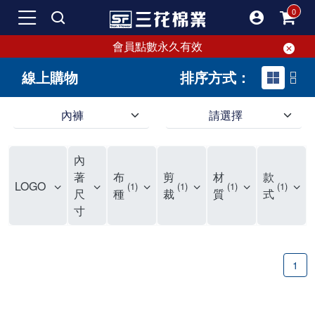
會員點數永久有效
線上購物
排序方式：
內褲
請選擇
內褲、平口褲、純棉內褲，50年優質棉製造，品質保證安心!
寬鬆立體剪裁純棉內褲、平口褲，雙層門襟設計，舒適不走光，在家可當短褲穿，一件抵兩件，超高CP值。
資深打版師打造五片式專利剪裁，行動自如不卡卡，舒適美感兼具，高品質平價好穿。買三花內褲對身體最好!
內
選擇內褲、平口褲、純棉內褲首重品質。舒適、透氣的內褲、平口褲、純棉內褲能影響健康，須謹慎挑選。三花內褲透氣不悶，值得信賴！
三花內褲、平口褲、純棉內褲50年來持續升級，符合人體工學設計，柔軟無勒痕的鬆緊帶。三花內褲是肌膚好友，口碑熱銷！
選擇內褲首重品質。三花內褲50年來不斷升級，證明其卓越品質。符合人體工學剪裁，柔軟無痕鬆緊帶，是必買首選。兼具品質與外型，與肌膚零感接觸，穿著舒適，看來有質感。三花內褲設計獨特，質料優良，專業剪裁，呵護肌膚。新鮮高品質棉材製成，多款選擇，耐洗耐穿，三花內褲絕對首選。
"內褲購買及使用經驗網友來信分享 近年來，我經常在大型連鎖賣場如佳瑪、美華泰等地看到三花內褲的展示。最近一兩年，甚至百貨公司及街頭店鋪都開始大量出現三花專櫃或專賣店。我猜測，這應該是三花在營運策略上的調整，才使得這些改變成為現實。 本來，三花內褲一直是消費者選購內褲時的熱門選項之一。內褲櫃點的增多使我更加注意到這個品牌，因此我在選購內褲時，特意多研究了一下三花內褲的設計。 先從內褲外層包裝談起，有些內褲有PP袋包裝，有些則沒有。雖然這是一件小事，但我發現朋友們中有人會介意內褲包裝沒有PP袋。他們認為沒有PP袋會使包裝不夠精美。對我來說，有PP袋確實能提升包裝的精緻度，但內褲不裝PP袋其實也算是環保。所以，這就看每個人對內褲包裝的需求和感受了。 每次購買內褲時，我都會特別帶一件五片式剪裁的內褲。三花的平口內褲被稱為全國第一件五片式剪裁內褲，這話應該不是隨便說說的，畢竟三花是一個擁有超過50年歷史的老品牌，專注於研發和改良內褲。當初，我覺得這種設計有些花俏，只是圖個新鮮買來試試，結果發現內褲多一片真的有其優勢，尤其是減少了內褲卡屁的次數。雖然這個狀況不可能完全消失，但大大增加了穿著的舒適度。 三花內褲的價格也在我能接受的範圍內，因此它逐漸成為我的心頭好。此外，內褲選購時的另一個重要因素是鬆緊帶。看內褲是否舊了，第一眼通常看鬆緊帶。故意或不小心露出內褲褲頭的時候，印象分數也是由鬆緊帶決定的。 很多內褲品牌強調鬆緊帶的造型及花樣，這類內褲非常適合一些特殊場合，如單身聯誼或約會時穿著，能夠加分不少。日常使用的內褲則建議選擇鬆緊帶不易鬆垮的，花樣其次。三花特別強調內褲鬆緊帶的耐洗度，而其他品牌鮮少提及這一點。 分場合選擇內褲是我的習慣。特殊場合內褲要講究一點，但平日則需要選擇鬆緊帶有保障的內褲。畢竟，內褲是每天陪伴我們超過12個小時的衣物，找到適合自己且耐洗耐穿高CP值的內褲才是最明智的選擇。 內褲畢竟是消耗品，定期更換非常重要。如果內褲沾染到髒污或處於潮濕的環境，就不應該撐太久。這是因為內褲長期接觸身體的重要部位，所以選擇和保養都要謹慎。 以上是我個人的內褲使用分享，並非業配，不代表任何人的立場。內褲還是要以自身體驗最為準確。希望大家都能找到適合自己的內褲，並多多支持台灣品牌。"
著
布
剪
材
款
LOGO
1
1
1
1
尺
種
裁
質
式
寸
1