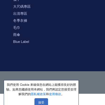
大尺碼專區
出清專區
冬季衣褲
毛巾
雨傘
Blue Label
我們使用 Cookie 來確保您在網站上能獲得良好的體
驗。如果您繼續使用本網站，我們將認定您接受並理
解我們的
隱私權政策
和
使用條款
。
接受
著作權所有 保留一切權利