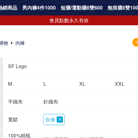
熱銷商品
男內褲4件1000
短襪/運動襪8雙600
無痕襪8雙100
會員點數永久有效
購物
內褲
SF Logo
M
L
XL
XXL
平織布
針織布
寬鬆
合身
100%精梳