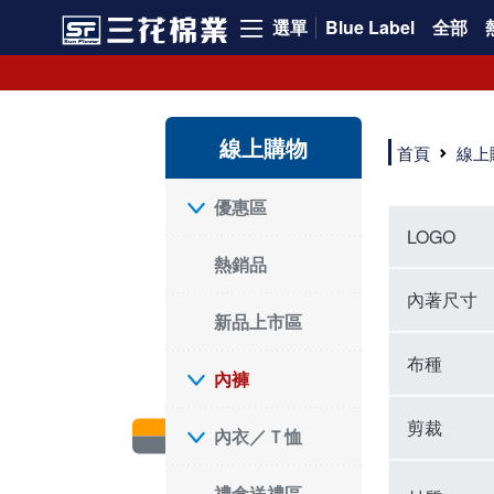
選單
Blue Label
全部
內褲、平口褲、純棉內褲，50年優質棉製造，品質保證安心!
寬鬆立體剪裁純棉內褲、平口褲，雙層門襟設計，舒適不走光，在家可當短褲穿，一件抵兩件，超高CP值。
資深打版師打造五片式專利剪裁，行動自如不卡卡，舒適美感兼具，高品質平價好穿。買三花內褲對身體最好!
線上購物
選擇內褲、平口褲、純棉內褲首重品質。舒適、透氣的內褲、平口褲、純棉內褲能影響健康，須謹慎挑選。三花內褲透氣不悶，值得信賴！
首頁
線上
三花內褲、平口褲、純棉內褲50年來持續升級，符合人體工學設計，柔軟無勒痕的鬆緊帶。三花內褲是肌膚好友，口碑熱銷！
選擇內褲首重品質。三花內褲50年來不斷升級，證明其卓越品質。符合人體工學剪裁，柔軟無痕鬆緊帶，是必買首選。兼具品質與外型，與肌膚零感接觸，穿著舒適，看來有質感。三花內褲設計獨特，質料優良，專業剪裁，呵護肌膚。新鮮高品質棉材製成，多款選擇，耐洗耐穿，三花內褲絕對首選。
"內褲購買及使用經驗網友來信分享 近年來，我經常在大型連鎖賣場如佳瑪、美華泰等地看到三花內褲的展示。最近一兩年，甚至百貨公司及街頭店鋪都開始大量出現三花專櫃或專賣店。我猜測，這應該是三花在營運策略上的調整，才使得這些改變成為現實。 本來，三花內褲一直是消費者選購內褲時的熱門選項之一。內褲櫃點的增多使我更加注意到這個品牌，因此我在選購內褲時，特意多研究了一下三花內褲的設計。 先從內褲外層包裝談起，有些內褲有PP袋包裝，有些則沒有。雖然這是一件小事，但我發現朋友們中有人會介意內褲包裝沒有PP袋。他們認為沒有PP袋會使包裝不夠精美。對我來說，有PP袋確實能提升包裝的精緻度，但內褲不裝PP袋其實也算是環保。所以，這就看每個人對內褲包裝的需求和感受了。 每次購買內褲時，我都會特別帶一件五片式剪裁的內褲。三花的平口內褲被稱為全國第一件五片式剪裁內褲，這話應該不是隨便說說的，畢竟三花是一個擁有超過50年歷史的老品牌，專注於研發和改良內褲。當初，我覺得這種設計有些花俏，只是圖個新鮮買來試試，結果發現內褲多一片真的有其優勢，尤其是減少了內褲卡屁的次數。雖然這個狀況不可能完全消失，但大大增加了穿著的舒適度。 三花內褲的價格也在我能接受的範圍內，因此它逐漸成為我的心頭好。此外，內褲選購時的另一個重要因素是鬆緊帶。看內褲是否舊了，第一眼通常看鬆緊帶。故意或不小心露出內褲褲頭的時候，印象分數也是由鬆緊帶決定的。 很多內褲品牌強調鬆緊帶的造型及花樣，這類內褲非常適合一些特殊場合，如單身聯誼或約會時穿著，能夠加分不少。日常使用的內褲則建議選擇鬆緊帶不易鬆垮的，花樣其次。三花特別強調內褲鬆緊帶的耐洗度，而其他品牌鮮少提及這一點。 分場合選擇內褲是我的習慣。特殊場合內褲要講究一點，但平日則需要選擇鬆緊帶有保障的內褲。畢竟，內褲是每天陪伴我們超過12個小時的衣物，找到適合自己且耐洗耐穿高CP值的內褲才是最明智的選擇。 內褲畢竟是消耗品，定期更換非常重要。如果內褲沾染到髒污或處於潮濕的環境，就不應該撐太久。這是因為內褲長期接觸身體的重要部位，所以選擇和保養都要謹慎。 以上是我個人的內褲使用分享，並非業配，不代表任何人的立場。內褲還是要以自身體驗最為準確。希望大家都能找到適合自己的內褲，並多多支持台灣品牌。"
優惠區
LOGO
熱銷品
內著尺寸
新品上市區
布種
內褲
剪裁
內衣／Ｔ恤
禮盒送禮區