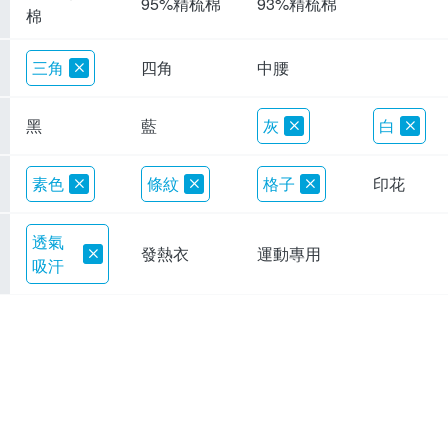
95%精梳棉
93%精梳棉
棉
三角
四角
中腰
黑
藍
灰
白
素色
條紋
格子
印花
透氣
發熱衣
運動專用
吸汗