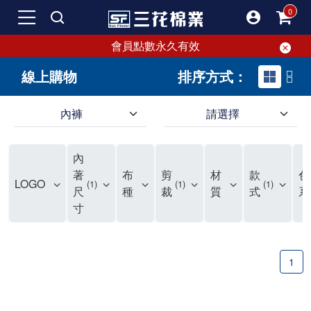
會員點數永久有效
線上購物
排序方式：
內褲
請選擇
內褲、平口褲、純棉內褲，50年優質棉製造，品質保證安心!
寬鬆立體剪裁純棉內褲、平口褲，雙層門襟設計，舒適不走光，在家可當短褲穿，一件抵兩件，超高CP值。
資深打版師打造五片式專利剪裁，行動自如不卡卡，舒適美感兼具，高品質平價好穿。買三花內褲對身體最好!
內
選擇內褲、平口褲、純棉內褲首重品質。舒適、透氣的內褲、平口褲、純棉內褲能影響健康，須謹慎挑選。三花內褲透氣不悶，值得信賴！
三花內褲、平口褲、純棉內褲50年來持續升級，符合人體工學設計，柔軟無勒痕的鬆緊帶。三花內褲是肌膚好友，口碑熱銷！
選擇內褲首重品質。三花內褲50年來不斷升級，證明其卓越品質。符合人體工學剪裁，柔軟無痕鬆緊帶，是必買首選。兼具品質與外型，與肌膚零感接觸，穿著舒適，看來有質感。三花內褲設計獨特，質料優良，專業剪裁，呵護肌膚。新鮮高品質棉材製成，多款選擇，耐洗耐穿，三花內褲絕對首選。
"內褲購買及使用經驗網友來信分享 近年來，我經常在大型連鎖賣場如佳瑪、美華泰等地看到三花內褲的展示。最近一兩年，甚至百貨公司及街頭店鋪都開始大量出現三花專櫃或專賣店。我猜測，這應該是三花在營運策略上的調整，才使得這些改變成為現實。 本來，三花內褲一直是消費者選購內褲時的熱門選項之一。內褲櫃點的增多使我更加注意到這個品牌，因此我在選購內褲時，特意多研究了一下三花內褲的設計。 先從內褲外層包裝談起，有些內褲有PP袋包裝，有些則沒有。雖然這是一件小事，但我發現朋友們中有人會介意內褲包裝沒有PP袋。他們認為沒有PP袋會使包裝不夠精美。對我來說，有PP袋確實能提升包裝的精緻度，但內褲不裝PP袋其實也算是環保。所以，這就看每個人對內褲包裝的需求和感受了。 每次購買內褲時，我都會特別帶一件五片式剪裁的內褲。三花的平口內褲被稱為全國第一件五片式剪裁內褲，這話應該不是隨便說說的，畢竟三花是一個擁有超過50年歷史的老品牌，專注於研發和改良內褲。當初，我覺得這種設計有些花俏，只是圖個新鮮買來試試，結果發現內褲多一片真的有其優勢，尤其是減少了內褲卡屁的次數。雖然這個狀況不可能完全消失，但大大增加了穿著的舒適度。 三花內褲的價格也在我能接受的範圍內，因此它逐漸成為我的心頭好。此外，內褲選購時的另一個重要因素是鬆緊帶。看內褲是否舊了，第一眼通常看鬆緊帶。故意或不小心露出內褲褲頭的時候，印象分數也是由鬆緊帶決定的。 很多內褲品牌強調鬆緊帶的造型及花樣，這類內褲非常適合一些特殊場合，如單身聯誼或約會時穿著，能夠加分不少。日常使用的內褲則建議選擇鬆緊帶不易鬆垮的，花樣其次。三花特別強調內褲鬆緊帶的耐洗度，而其他品牌鮮少提及這一點。 分場合選擇內褲是我的習慣。特殊場合內褲要講究一點，但平日則需要選擇鬆緊帶有保障的內褲。畢竟，內褲是每天陪伴我們超過12個小時的衣物，找到適合自己且耐洗耐穿高CP值的內褲才是最明智的選擇。 內褲畢竟是消耗品，定期更換非常重要。如果內褲沾染到髒污或處於潮濕的環境，就不應該撐太久。這是因為內褲長期接觸身體的重要部位，所以選擇和保養都要謹慎。 以上是我個人的內褲使用分享，並非業配，不代表任何人的立場。內褲還是要以自身體驗最為準確。希望大家都能找到適合自己的內褲，並多多支持台灣品牌。"
著
布
剪
材
款
色
LOGO
1
1
1
尺
種
裁
質
式
系
寸
1