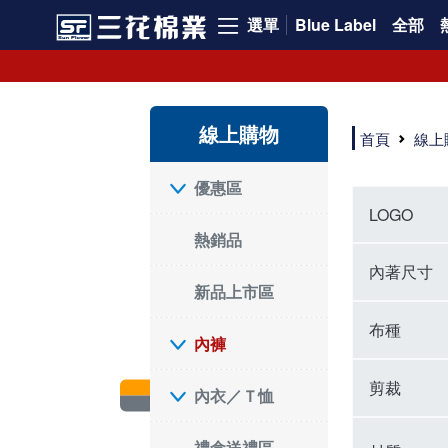
選單
Blue Label
全部
內褲、平口褲、純棉內褲，50年優質棉製造，品質保證安心!
寬鬆立體剪裁純棉內褲、平口褲，雙層門襟設計，舒適不走光，在家可當短褲穿，一件抵兩件，超高CP值。
資深打版師打造五片式專利剪裁，行動自如不卡卡，舒適美感兼具，高品質平價好穿。買三花內褲對身體最好!
線上購物
選擇內褲、平口褲、純棉內褲首重品質。舒適、透氣的內褲、平口褲、純棉內褲能影響健康，須謹慎挑選。三花內褲透氣不悶，值得信賴！
首頁
線上
三花內褲、平口褲、純棉內褲50年來持續升級，符合人體工學設計，柔軟無勒痕的鬆緊帶。三花內褲是肌膚好友，口碑熱銷！
選擇內褲首重品質。三花內褲50年來不斷升級，證明其卓越品質。符合人體工學剪裁，柔軟無痕鬆緊帶，是必買首選。兼具品質與外型，與肌膚零感接觸，穿著舒適，看來有質感。三花內褲設計獨特，質料優良，專業剪裁，呵護肌膚。新鮮高品質棉材製成，多款選擇，耐洗耐穿，三花內褲絕對首選。
"內褲購買及使用經驗網友來信分享 近年來，我經常在大型連鎖賣場如佳瑪、美華泰等地看到三花內褲的展示。最近一兩年，甚至百貨公司及街頭店鋪都開始大量出現三花專櫃或專賣店。我猜測，這應該是三花在營運策略上的調整，才使得這些改變成為現實。 本來，三花內褲一直是消費者選購內褲時的熱門選項之一。內褲櫃點的增多使我更加注意到這個品牌，因此我在選購內褲時，特意多研究了一下三花內褲的設計。 先從內褲外層包裝談起，有些內褲有PP袋包裝，有些則沒有。雖然這是一件小事，但我發現朋友們中有人會介意內褲包裝沒有PP袋。他們認為沒有PP袋會使包裝不夠精美。對我來說，有PP袋確實能提升包裝的精緻度，但內褲不裝PP袋其實也算是環保。所以，這就看每個人對內褲包裝的需求和感受了。 每次購買內褲時，我都會特別帶一件五片式剪裁的內褲。三花的平口內褲被稱為全國第一件五片式剪裁內褲，這話應該不是隨便說說的，畢竟三花是一個擁有超過50年歷史的老品牌，專注於研發和改良內褲。當初，我覺得這種設計有些花俏，只是圖個新鮮買來試試，結果發現內褲多一片真的有其優勢，尤其是減少了內褲卡屁的次數。雖然這個狀況不可能完全消失，但大大增加了穿著的舒適度。 三花內褲的價格也在我能接受的範圍內，因此它逐漸成為我的心頭好。此外，內褲選購時的另一個重要因素是鬆緊帶。看內褲是否舊了，第一眼通常看鬆緊帶。故意或不小心露出內褲褲頭的時候，印象分數也是由鬆緊帶決定的。 很多內褲品牌強調鬆緊帶的造型及花樣，這類內褲非常適合一些特殊場合，如單身聯誼或約會時穿著，能夠加分不少。日常使用的內褲則建議選擇鬆緊帶不易鬆垮的，花樣其次。三花特別強調內褲鬆緊帶的耐洗度，而其他品牌鮮少提及這一點。 分場合選擇內褲是我的習慣。特殊場合內褲要講究一點，但平日則需要選擇鬆緊帶有保障的內褲。畢竟，內褲是每天陪伴我們超過12個小時的衣物，找到適合自己且耐洗耐穿高CP值的內褲才是最明智的選擇。 內褲畢竟是消耗品，定期更換非常重要。如果內褲沾染到髒污或處於潮濕的環境，就不應該撐太久。這是因為內褲長期接觸身體的重要部位，所以選擇和保養都要謹慎。 以上是我個人的內褲使用分享，並非業配，不代表任何人的立場。內褲還是要以自身體驗最為準確。希望大家都能找到適合自己的內褲，並多多支持台灣品牌。"
優惠區
LOGO
熱銷品
內著尺寸
新品上市區
布種
內褲
剪裁
內衣／Ｔ恤
禮盒送禮區