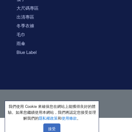
大尺碼專區
出清專區
冬季衣褲
毛巾
雨傘
Blue Label
我們使用 Cookie 來確保您在網站上能獲得良好的體
驗。如果您繼續使用本網站，我們將認定您接受並理
解我們的
隱私權政策
和
使用條款
。
接受
著作權所有 保留一切權利