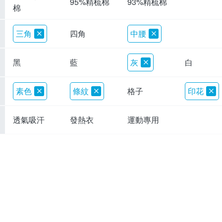
95%精梳棉
93%精梳棉
棉
三角
四角
中腰
黑
藍
灰
白
素色
條紋
格子
印花
透氣吸汗
發熱衣
運動專用