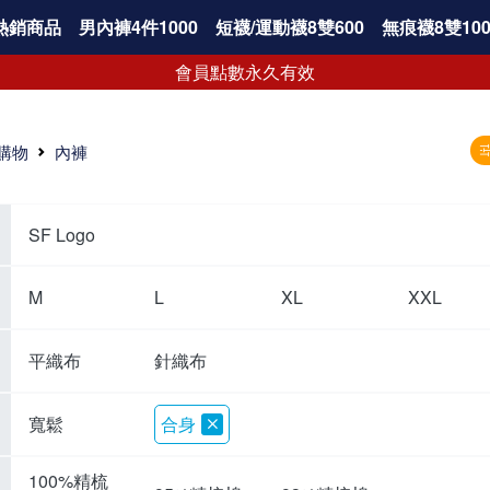
熱銷商品
男內褲4件1000
短襪/運動襪8雙600
無痕襪8雙100
會員點數永久有效
購物
內褲
SF Logo
M
L
XL
XXL
平織布
針織布
寬鬆
合身
100%精梳